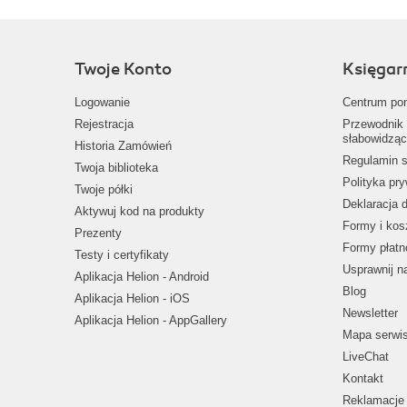
Twoje Konto
Księgar
Logowanie
Centrum po
Rejestracja
Przewodnik 
słabowidząc
Historia Zamówień
Regulamin s
Twoja biblioteka
Polityka pr
Twoje półki
Deklaracja 
Aktywuj kod na produkty
Formy i kos
Prezenty
Formy płatn
Testy i certyfikaty
Usprawnij 
Aplikacja Helion - Android
Blog
Aplikacja Helion - iOS
Newsletter
Aplikacja Helion - AppGallery
Mapa serwi
LiveChat
Kontakt
Reklamacje 