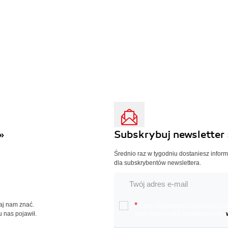
»
Subskrybuj newsletter 
Średnio raz w tygodniu dostaniesz infor
dla subskrybentów newslettera.
Daj nam znać.
*
Chcę otrzymywać na podany e-ma
u nas pojawił.
oraz nowościach wydawniczych.