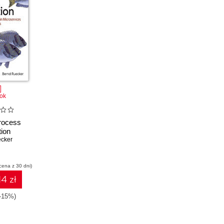
ok
Process
ion
cker
cena z 30 dni)
14 zł
(-15%)