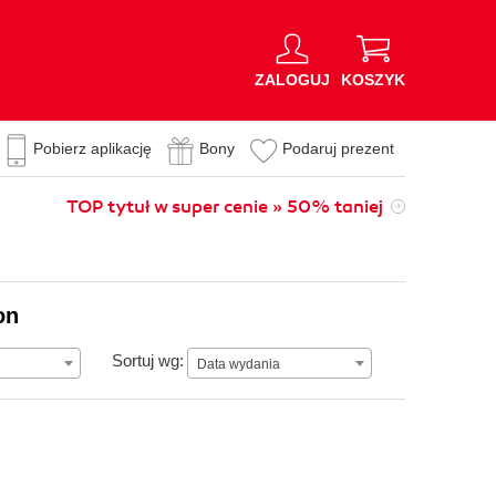
ZALOGUJ
KOSZYK
Pobierz aplikację
Bony
Podaruj prezent
TOP tytuł w super cenie » 50% taniej
on
Data wydania
Sortuj wg:
Data wydania