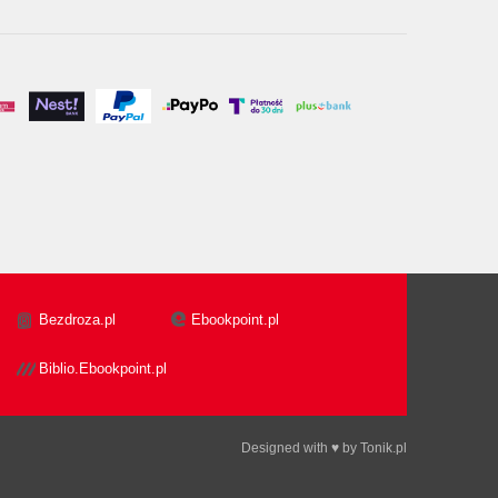
Bezdroza.pl
Ebookpoint.pl
Biblio.Ebookpoint.pl
Designed with ♥ by
Tonik.pl