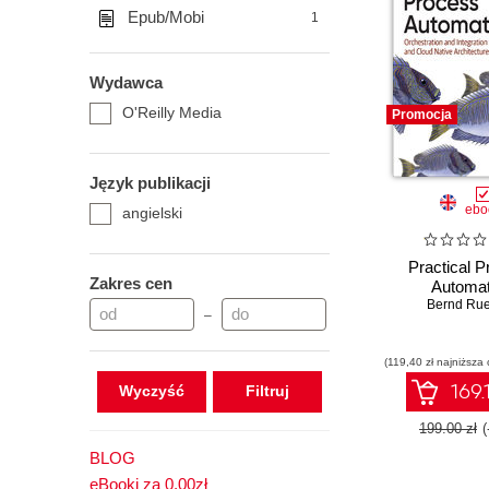
Epub/Mobi
1
Wydawca
O'Reilly Media
Promocja
Język publikacji
ebo
angielski
Practical 
Zakres cen
Automat
Bernd Rue
–
(119,40 zł najniższa 
169.
Wyczyść
199.00 zł
BLOG
eBooki za 0,00zł