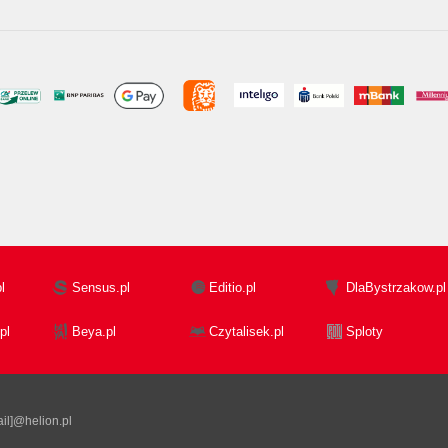
l
Sensus.pl
Editio.pl
DlaBystrzakow.pl
pl
Beya.pl
Czytalisek.pl
Sploty
il]@helion.pl