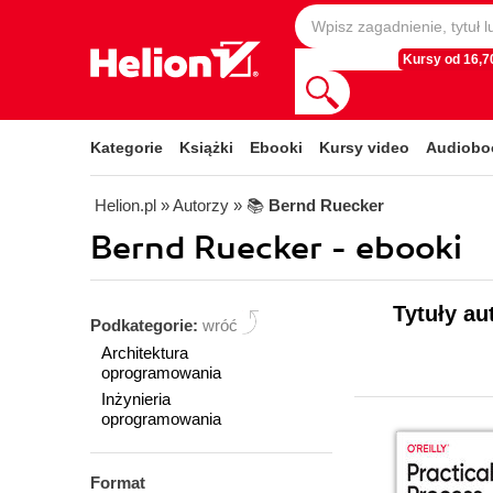
Kursy od 16,70
Kategorie
Książki
Ebooki
Kursy video
Audiobo
Helion.pl
» Autorzy
» 📚
Bernd Ruecker
Bernd Ruecker - ebooki
Tytuły au
Podkategorie:
wróć
Architektura
oprogramowania
Inżynieria
oprogramowania
Format