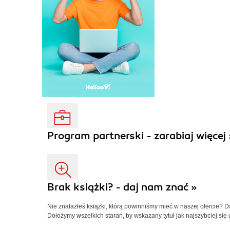
Program partnerski - zarabiaj więcej 
Brak książki? - daj nam znać »
Nie znalazłeś książki, którą powinniśmy mieć w naszej ofercie? 
Dołożymy wszelkich starań, by wskazany tytuł jak najszybciej się 