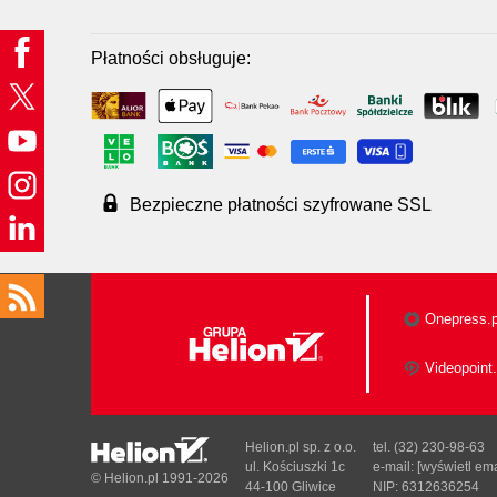
Płatności obsługuje:
Bezpieczne płatności szyfrowane SSL
Onepress.p
Videopoint.
Helion.pl sp. z o.o.
tel. (32) 230-98-63
ul. Kościuszki 1c
e-mail:
[wyświetl ema
© Helion.pl 1991-2026
44-100 Gliwice
NIP: 6312636254