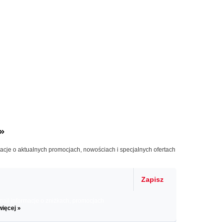
»
macje o aktualnych promocjach, nowościach i specjalnych ofertach
Zapisz
il informacje o zniżkach, promocjach
więcej »