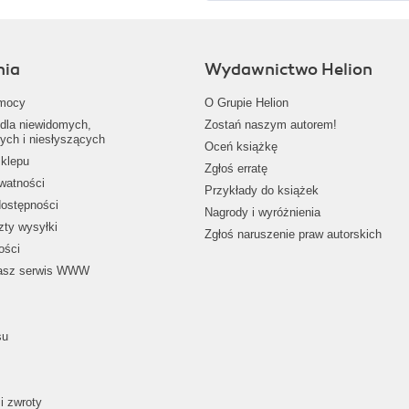
nia
Wydawnictwo Helion
mocy
O Grupie Helion
dla niewidomych,
Zostań naszym autorem!
ych i niesłyszących
Oceń książkę
klepu
Zgłoś erratę
ywatności
Przykłady do książek
dostępności
Nagrody i wyróżnienia
zty wysyłki
Zgłoś naruszenie praw autorskich
ości
nasz serwis WWW
su
i zwroty