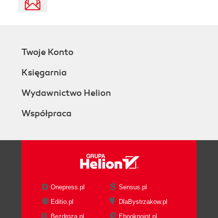
Twoje Konto
Księgarnia
Wydawnictwo Helion
Współpraca
Onepress.pl
Sensus.pl
Editio.pl
DlaBystrzakow.pl
Bezdroza.pl
Ebookpoint.pl