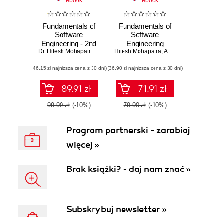
ebook
ebook
Fundamentals of
Fundamentals of
Software
Software
Engineering - 2nd
Engineering
Edition
Dr. Hitesh Mohapatra
,
Dr. Amiya Kumar Rath
Hitesh Mohapatra
,
Amiya Kumar Rath
(46,15 zł najniższa cena z 30 dni)
(36,90 zł najniższa cena z 30 dni)
89.91 zł
71.91 zł
99.90 zł
(-10%)
79.90 zł
(-10%)
Program partnerski - zarabiaj
więcej »
Brak książki? - daj nam znać »
Subskrybuj newsletter »