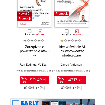
Nowość
Promocja
Promocj
Promocja
książka
ebook
książka
ebook
ksią
Zarządzanie
Lider w świecie AI.
Team 
powierzchnią ataku
Jak wprowadzać
Orga
w
strategiczne
biznes
cyberbezpieczeństwie.
innowacje, rozwijać
techn
Strategie i techniki
biznes i
dla 
Ron Eddings
,
MJ Kaufmann
Jarrod Anderson
Matthew 
ochrony zasobów
przewodzić
przep
(49,50 zł najniższa cena z 30 dni)
(44,50 zł najniższa cena z 30 dni)
(39,50 zł naj
cyfrowych
zespołowi w erze
sztucznej
50.49 zł
47.17 zł
inteligencji
99.00zł
(-49%)
89.00zł
(-47%)
79.0