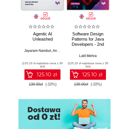
ebook
ebook
Agentic AI
Software Design
L
Unleashed
Patterns for Java
Gene
Developers - 2nd
Edition
Jayaram Nanduri
,
Anand Oka
Ker
Lalit Mehra
(125,10 zł najniższa cena z 30
(125,10 zł najniższa cena z 30
(125,10 zł 
dni)
dni)
125.10 zł
125.10 zł
139.00zł
(-10%)
139.00zł
(-10%)
139.0