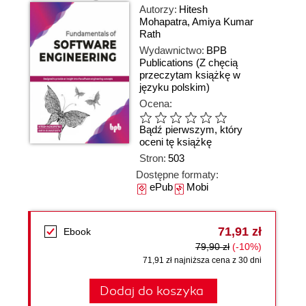
Autorzy:
Hitesh
Mohapatra
,
Amiya Kumar
Rath
Wydawnictwo:
BPB
Publications
(Z chęcią
przeczytam książkę w
języku polskim)
Ocena:
Bądź pierwszym, który
oceni tę książkę
Stron:
503
Dostępne formaty:
ePub
Mobi
71,91 zł
Ebook
79,90 zł
(-10%)
71,91 zł najniższa cena z 30 dni
Dodaj do koszyka