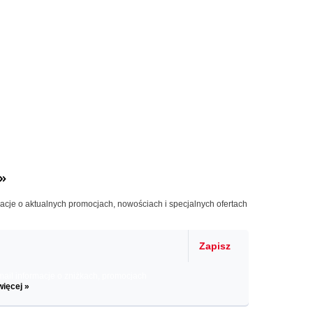
»
macje o aktualnych promocjach, nowościach i specjalnych ofertach
Zapisz
il informacje o zniżkach, promocjach
więcej »