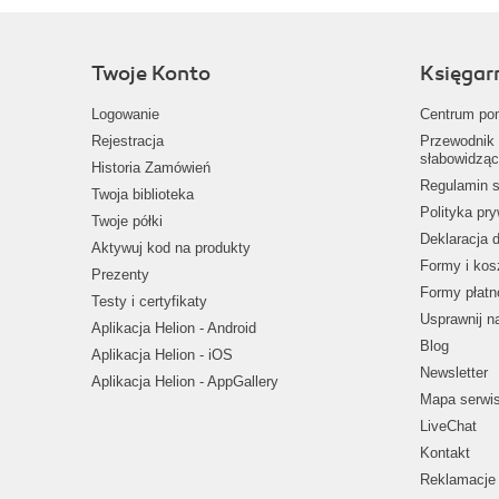
Twoje Konto
Księgar
Logowanie
Centrum po
Rejestracja
Przewodnik 
słabowidząc
Historia Zamówień
Regulamin s
Twoja biblioteka
Polityka pr
Twoje półki
Deklaracja 
Aktywuj kod na produkty
Formy i kos
Prezenty
Formy płatn
Testy i certyfikaty
Usprawnij 
Aplikacja Helion - Android
Blog
Aplikacja Helion - iOS
Newsletter
Aplikacja Helion - AppGallery
Mapa serwi
LiveChat
Kontakt
Reklamacje 