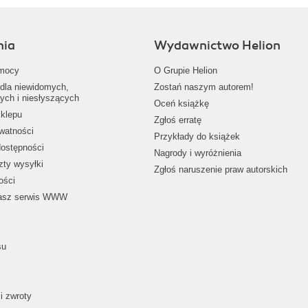
nia
Wydawnictwo Helion
mocy
O Grupie Helion
dla niewidomych,
Zostań naszym autorem!
ych i niesłyszących
Oceń książkę
klepu
Zgłoś erratę
ywatności
Przykłady do książek
dostępności
Nagrody i wyróżnienia
zty wysyłki
Zgłoś naruszenie praw autorskich
ości
nasz serwis WWW
su
i zwroty