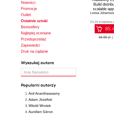
Nowości
Build distrib
Promocje
scalable app
Lovisa Johansso
with message
Outlet
using Rabb
Ostatnie sztuki
(71,24 zł najniższa 
Second Ed
Bestsellery
85.4
Najlepiej oceniane
94.99 zł
(
Przedsprzedaż
Zapowiedzi
Druk na żądanie
Wyszukaj autora
Popularni autorzy
Anil Ananthaswamy
Adam Józefiok
Witold Wrotek
Aurélien Géron