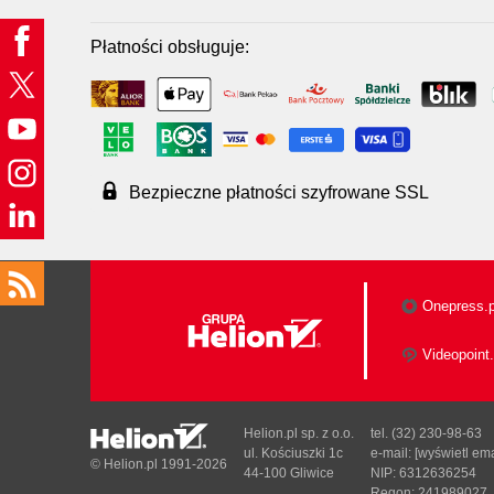
Płatności obsługuje:
Bezpieczne płatności szyfrowane SSL
Onepress.p
Videopoint.
Helion.pl sp. z o.o.
tel. (32) 230-98-63
ul. Kościuszki 1c
e-mail:
[wyświetl ema
© Helion.pl 1991-2026
44-100 Gliwice
NIP: 6312636254
Regon: 241989027