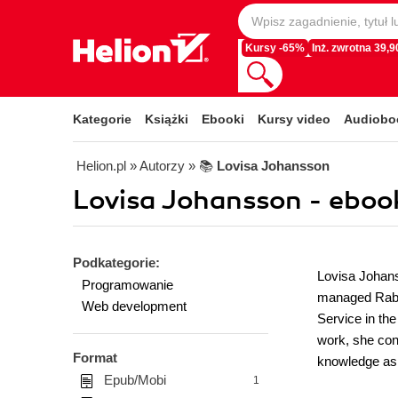
Kursy -65%
Inż. zwrotna 39,90
Kategorie
Książki
Ebooki
Kursy video
Audiobo
Helion.pl
» Autorzy
» 📚
Lovisa Johansson
Lovisa Johansson - eboo
Podkategorie:
Lovisa Johan
Programowanie
managed Rabbi
Web development
Service in th
work, she con
Format
knowledge as 
Epub/Mobi
1