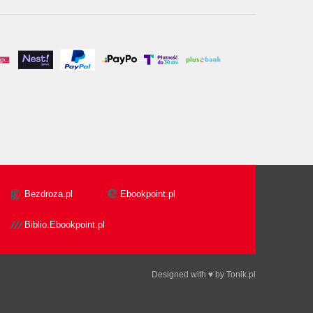
Bezdroza.pl
Ebookpoint.pl
Biblio.Ebookpoint.pl
Designed with ♥ by
Tonik.pl