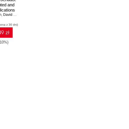
uted and
lications
n
 queuing
,
David Dossot
itMQ -
cena z 30 dni)
ition
9 zł
-10%)