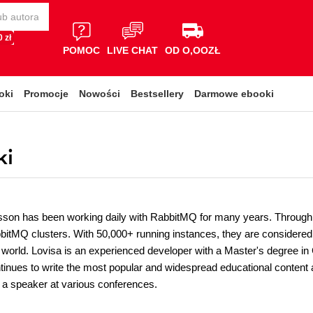
 zł
POMOC
LIVE CHAT
OD O,OOZŁ
oki
Promocje
Nowości
Bestsellery
Darmowe ebooki
ki
sson has been working daily with RabbitMQ for many years. Throu
tMQ clusters. With 50,000+ running instances, they are considered 
e world. Lovisa is an experienced developer with a Master's degree 
tinues to write the most popular and widespread educational content
a speaker at various conferences.