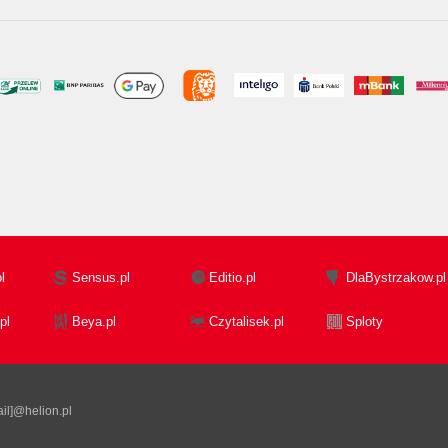
l
Sensus.pl
Editio.pl
DlaBystrzakow.pl
pl
Beya.pl
Czytalisek.pl
Sploty
il]@helion.pl