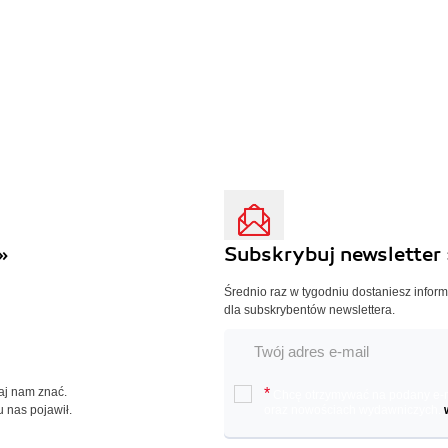
»
Subskrybuj newsletter 
Średnio raz w tygodniu dostaniesz infor
dla subskrybentów newslettera.
Daj nam znać.
*
Chcę otrzymywać na podany e-ma
u nas pojawił.
oraz nowościach wydawniczych.