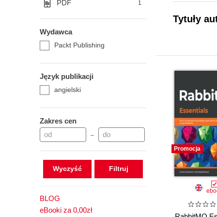
PDF
1
Tytuły au
Wydawca
Packt Publishing
Język publikacji
angielski
Zakres cen
–
Promocja
Wyczyść
ebo
BLOG
eBooki za 0,00zł
RabbitMQ Ess