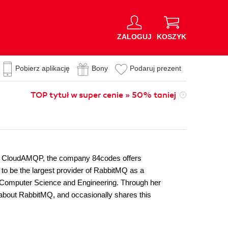
ZALOGUJ
KOSZYK
Pobierz aplikację
Bony
Podaruj prezent
TOP tytuł w super cenie » 50% taniej
gh CloudAMQP, the company 84codes offers
to be the largest provider of RabbitMQ as a
in Computer Science and Engineering. Through her
 about RabbitMQ, and occasionally shares this