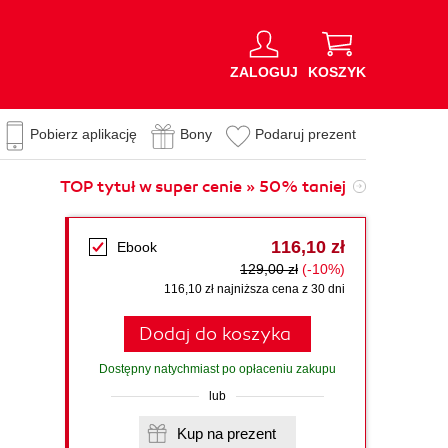
ZALOGUJ
KOSZYK
Pobierz aplikację
Bony
Podaruj prezent
TOP tytuł w super cenie » 50% taniej
116,10 zł
Ebook
129,00 zł
(-10%)
116,10 zł najniższa cena z 30 dni
Dodaj do koszyka
Dostępny natychmiast po opłaceniu zakupu
lub
Kup na prezent