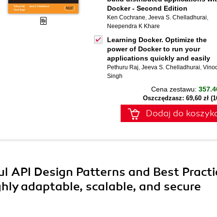
Docker - Second Edition
Ken Cochrane
,
Jeeva S. Chelladhurai
,
Neependra K Khare
Learning Docker. Optimize the
power of Docker to run your
applications quickly and easily
Pethuru Raj
,
Jeeva S. Chelladhurai
,
Vino
Singh
Cena zestawu:
357.4
Oszczędzasz: 69,60 zł (
Dodaj do koszyk
l API Design Patterns and Best Practi
ghly adaptable, scalable, and secure