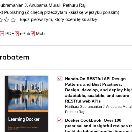
Subramanian J
,
Anupama Murali
,
Pethuru Raj
t Publishing
(Z chęcią przeczytam książkę w języku polskim)
Bądź pierwszym, który oceni tę książkę
PDF
ePub
Mobi
 rabatem
Hands-On RESTful API Design
Patterns and Best Practices.
Design, develop, and deploy hig
adaptable, scalable, and secure
RESTful web APIs
Harihara Subramanian J
,
Anupama Mural
Pethuru Raj
Docker Cookbook. Over 100
practical and insightful recipes t
build distributed applications wi