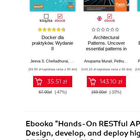
książka
ebook
ebook
Docker dla
Architectural
praktyków. Wydanie
Patterns. Uncover
II
essential patterns in
the most
indispensable realm
Jeeva S. Chelladhurai
,
Vinod Singh
Anupama Murali
,
Pethuru Raj
,
Pethuru Raj
,
H
P
of enterprise
(33,50 zł najniższa cena z 30 dni)
(143,10 zł najniższa cena z 30 dni)
(14
architecture
35.51 zł
143.10 zł
67.00zł
(-47%)
159.00zł
(-10%)
Ebooka
"Hands-On RESTful API 
Design, develop, and deploy hi