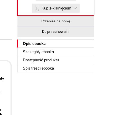
Kup 1-kliknięciem
Przenieś na półkę
Do przechowalni
Opis
ebooka
Szczegóły
ebooka
Dostępność produktu
Spis treści
ebooka
hly
i
,
o
th