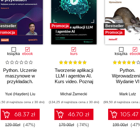
estseller
Promocja
Bestseller
romocja
Promocja
książka
ebook
kurs
książka
eboo
Python. Uczenie
Tworzenie aplikacji
Python.
maszynowe w
LLM i agentów AI.
Wprowadzeni
przykładach.
Kurs video. Poznaj
Wydanie VI
Najlepsze praktyki w
biblioteki LangChain i
realnych
LangGraph
Yuxi (Hayden) Liu
Michał Żarnecki
Mark Lutz
zastosowaniach.
4,50 zł najniższa cena z 30 dni)
(134,25 zł najniższa cena z 30 dni)
(99,50 zł najniższa cena 
Wydanie IV
68.37 zł
46.70 zł
105.47 
129.00zł
(-47%)
179.00zł
(-74%)
199.00zł
(-47