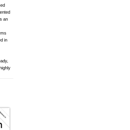
ked
iented
is an
orms
d in
eady,
highly