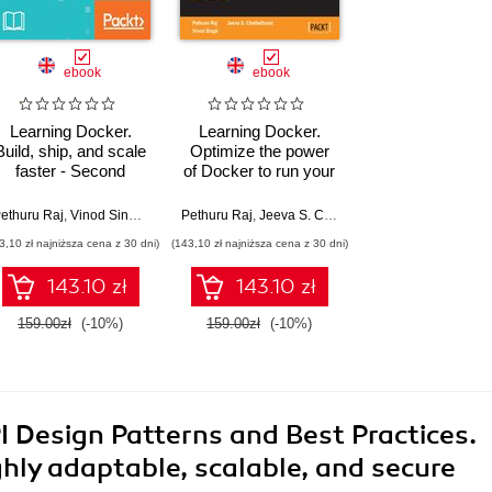
ebook
ebook
Learning Docker.
Learning Docker.
Build, ship, and scale
Optimize the power
faster - Second
of Docker to run your
Edition
applications quickly
and easily
arihara Subramanian J
ethuru Raj
,
Vinod Singh
,
Pethuru Raj Chelliah
,
Jeeva S. Chelladhurai
Pethuru Raj
,
Jeeva S. Chelladhurai
,
Vinod Singh
3,10 zł najniższa cena z 30 dni)
(143,10 zł najniższa cena z 30 dni)
143.10 zł
143.10 zł
159.00zł
(-10%)
159.00zł
(-10%)
Design Patterns and Best Practices.
ghly adaptable, scalable, and secure