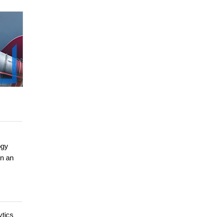
ogy
en an
ytics