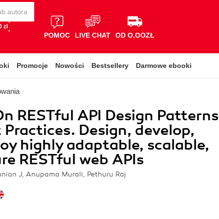
 zł
POMOC
LIVE CHAT
OD O,OOZŁ
oki
Promocje
Nowości
Bestsellery
Darmowe ebooki
owania
n RESTful API Design Patterns
 Practices. Design, develop,
oy highly adaptable, scalable,
re RESTful web APIs
nian J, Anupama Murali, Pethuru Raj