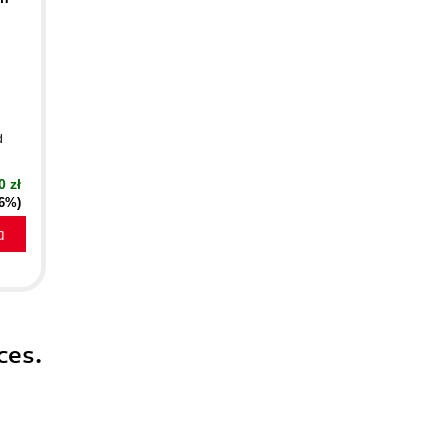
d
0 zł
16%)
a
ces.