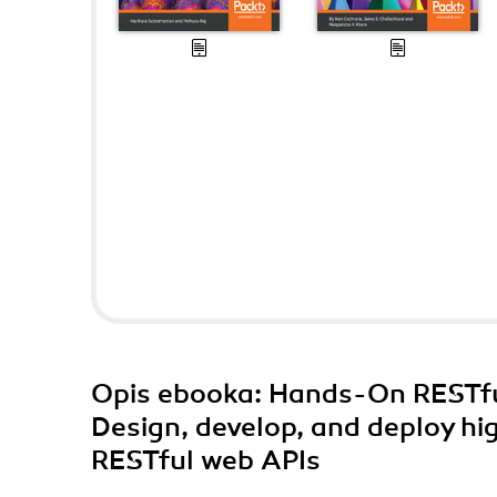
Opis
ebooka
: Hands-On RESTfu
Design, develop, and deploy hi
RESTful web APIs