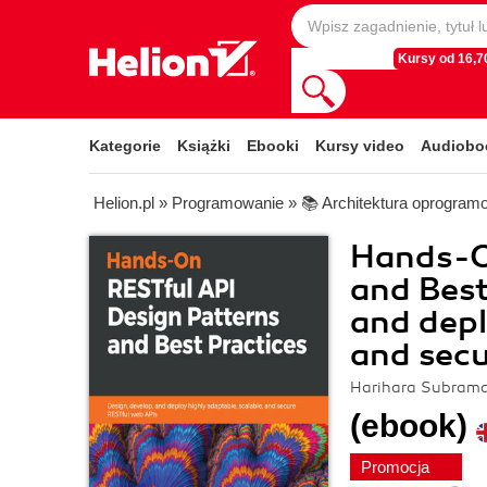
Kursy od 16,70
Kategorie
Książki
Ebooki
Kursy video
Audiobo
Helion.pl
»
Programowanie
»
📚 Architektura oprogram
Hands-O
and Best
and depl
and secu
Harihara Subrama
(ebook)
Promocja