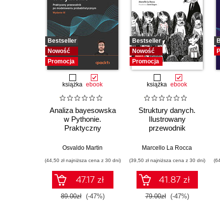
Bestseller
Bestseller
B
Nowość
Nowość
P
Promocja
Promocja
książka
ebook
książka
ebook
Analiza bayesowska
Struktury danych.
w Pythonie.
Ilustrowany
Praktyczny
przewodnik
przewodnik po
modelowaniu
Osvaldo Martin
Marcello La Rocca
probabilistycznym.
(44,50 zł najniższa cena z 30 dni)
(39,50 zł najniższa cena z 30 dni)
(6
Wydanie III
47.17 zł
41.87 zł
89.00zł
(-47%)
79.00zł
(-47%)