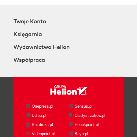
Twoje Konto
Księgarnia
Wydawnictwo Helion
Współpraca
Onepress.pl
Sensus.pl
Editio.pl
DlaBystrzakow.pl
Bezdroza.pl
Ebookpoint.pl
Videopoint.pl
Beya.pl