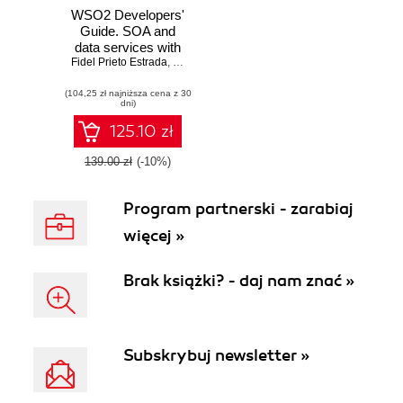
WSO2 Developers'
Guide. SOA and
data services with
Fidel Prieto Estrada
WSO2 Enterprise
,
Ramón Garrido
Integrator
(104,25 zł najniższa cena z 30
dni)
125.10 zł
139.00 zł
(-10%)
Program partnerski - zarabiaj
więcej »
Brak książki? - daj nam znać »
Subskrybuj newsletter »