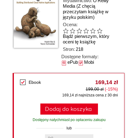
Wydawnictwo:
O'Reilly
Media
(Z chęcią
przeczytam książkę w
języku polskim)
Ocena:
Bądź pierwszym, który
oceni tę książkę
Stron:
218
Dostępne formaty:
ePub
Mobi
169,14 zł
Ebook
199,00 zł
(-15%)
169,14 zł najniższa cena z 30 dni
Dodaj do koszyka
Dostępny natychmiast po opłaceniu zakupu
lub