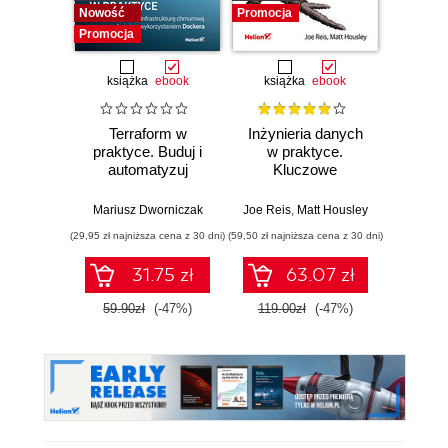
Nowość
Promocja
Promocja
książka
ebook
książka
ebook
ksią
Terraform w
Inżynieria danych
Kub
praktyce. Buduj i
w praktyce.
Tw
automatyzuj
Kluczowe
niez
infrastrukturę
koncepcje i
sy
chmurową oraz
najlepsze
rozp
Mariusz Dworniczak
Joe Reis
,
Matt Housley
Brendan
zarządzaj nią z
technologie
Wyd
(29,95 zł najniższa cena z 30 dni)
(59,50 zł najniższa cena z 30 dni)
(34,50 zł naj
wykorzystaniem
Dockera
31.75 zł
63.07 zł
59.90zł
(-47%)
119.00zł
(-47%)
69.0