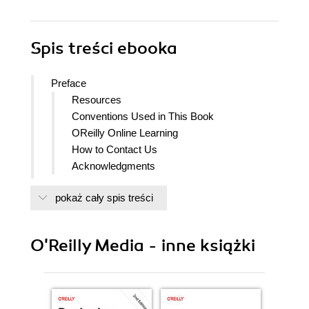
Spis treści
ebooka
Preface
Resources
Conventions Used in This Book
OReilly Online Learning
How to Contact Us
Acknowledgments
Introduction
pokaż cały spis treści
What Is Dapr?
A Programming Model for a
Heterogeneous Environment
O'Reilly Media - inne książki
More Helpful, Less Opinionated
Dont Reinvent the Wheel!
Unified Programming Model
Dapr Architecture