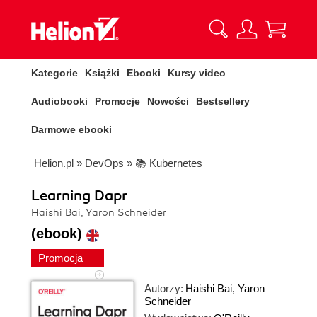
Kategorie
Książki
Ebooki
Kursy video
Audiobooki
Promocje
Nowości
Bestsellery
Darmowe ebooki
Helion.pl
»
DevOps
»
📚 Kubernetes
Learning Dapr
Haishi Bai, Yaron Schneider
(ebook)
Promocja
Autorzy:
Haishi Bai
,
Yaron
Schneider