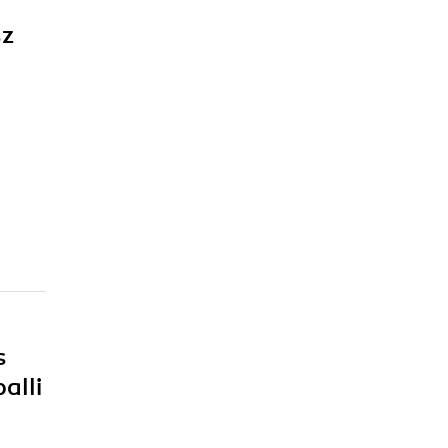
sz
s
alli