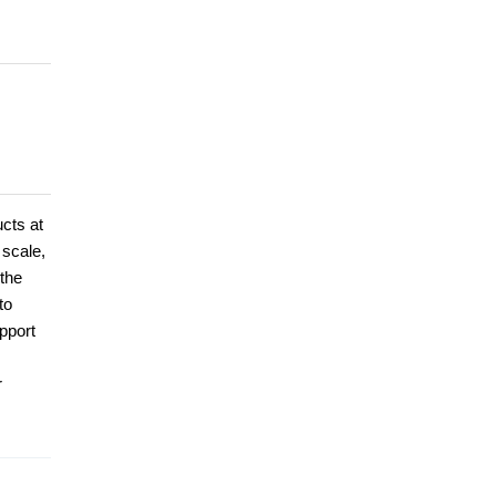
ucts at
 scale,
 the
to
pport
r