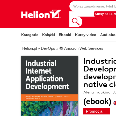
Kursy od 16,70
Kategorie
Książki
Ebooki
Kursy video
Audiobo
Helion.pl
»
DevOps
»
📚 Amazon Web Services
Industri
Developm
developm
native c
Alena Traukina, J
(ebook)
Promocja