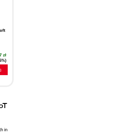
oft
7 zł
16%)
a
IoT
h in