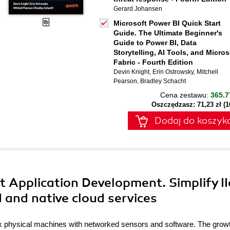
Gerard Johansen
Microsoft Power BI Quick Start
Guide. The Ultimate Beginner's
Guide to Power BI, Data
Storytelling, AI Tools, and Micros
Fabric - Fourth Edition
Devin Knight
,
Erin Ostrowsky
,
Mitchell
Pearson
,
Bradley Schacht
Cena zestawu:
365.7
Oszczędzasz: 71,23 zł (
Dodaj do koszyk
et Application Development. Simplify I
 and native cloud services
plex physical machines with networked sensors and software. The growt