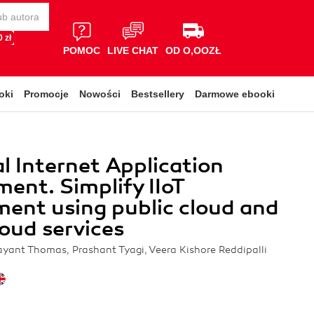
 zł
POMOC
LIVE CHAT
OD O,OOZŁ
oki
Promocje
Nowości
Bestsellery
Darmowe ebooki
al Internet Application
ent. Simplify IIoT
ent using public cloud and
loud services
ayant Thomas, Prashant Tyagi, Veera Kishore Reddipalli