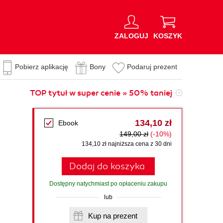
ZALOGUJ
KOSZYK
Pobierz aplikację
Bony
Podaruj prezent
TOP tytuł w super cenie » 50% taniej
134,10 zł
Ebook
149,00 zł
(-10%)
134,10 zł najniższa cena z 30 dni
Dodaj do koszyka
Dostępny natychmiast po opłaceniu zakupu
lub
Kup na prezent