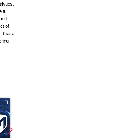
alytics.
 full
 and
ct of
er these
ering
st