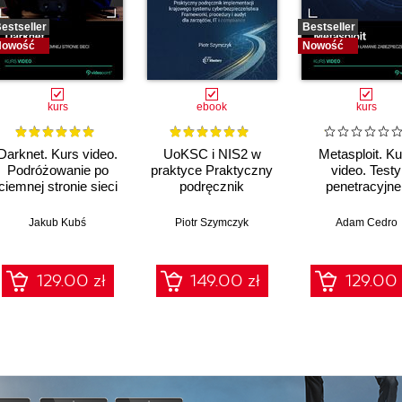
estseller
Bestseller
Nowość
Nowość
kurs
ebook
kurs
Darknet. Kurs video.
UoKSC i NIS2 w
Metasploit. Ku
Podróżowanie po
praktyce Praktyczny
video. Testy
ciemnej stronie sieci
podręcznik
penetracyjne 
implementacji
łamanie
Krajowego Systemu
zabezpiecze
Jakub Kubś
Piotr Szymczyk
Adam Cedro
Cyberbezpieczeństwa
Frameworki,
procedury, audyt dla
129.00 zł
149.00 zł
129.00 
zarządów, IT i
compliance