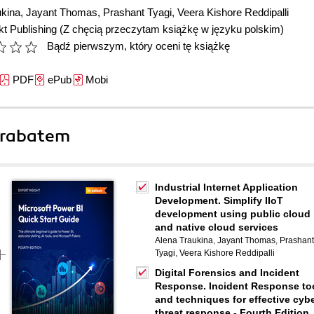
ukina
,
Jayant Thomas
,
Prashant Tyagi
,
Veera Kishore Reddipalli
t Publishing
(Z chęcią przeczytam książkę w języku polskim)
Bądź pierwszym, który oceni tę książkę
PDF
ePub
Mobi
 rabatem
Industrial Internet Application
Development. Simplify IIoT
development using public cloud
and native cloud services
Alena Traukina
,
Jayant Thomas
,
Prashant
Tyagi
,
Veera Kishore Reddipalli
Digital Forensics and Incident
Response. Incident Response to
and techniques for effective cyb
threat response - Fourth Edition