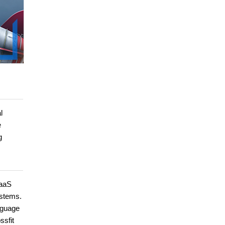
l
e
g
SaaS
ystems.
nguage
ssfit