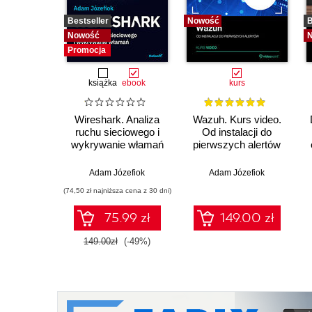
Bestseller
Nowość
B
Nowość
Promocja
książka
ebook
kurs
Wireshark. Analiza
Wazuh. Kurs video.
ruchu sieciowego i
Od instalacji do
wykrywanie włamań
pierwszych alertów
Adam Józefiok
Adam Józefiok
(74,50 zł najniższa cena z 30 dni)
75.99 zł
149.00 zł
149.00zł
(-49%)