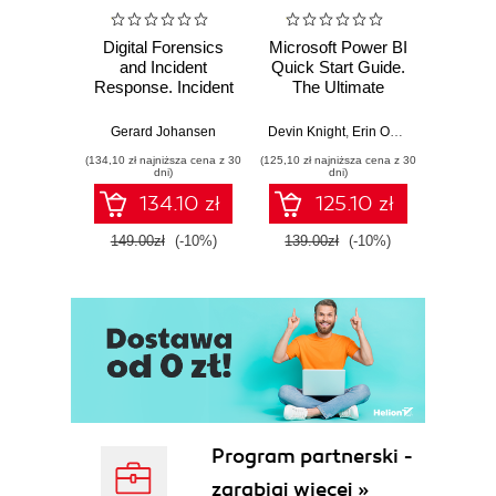
Digital Forensics
Microsoft Power BI
Pract
and Incident
Quick Start Guide.
Intel
Response. Incident
The Ultimate
Data-D
Response tools
Beginner's Guide
Hunti
and techniques for
to Power BI, Data
your c
Gerard Johansen
Devin Knight
,
Erin Ostrowsky
,
Mitchel
effective cyber
Storytelling, AI
effor
(134,10 zł najniższa cena z 30
(125,10 zł najniższa cena z 30
(116,10 zł 
threat response -
Tools, and
dete
dni)
dni)
Fourth Edition
Microsoft Fabric -
def
134.10 zł
125.10 zł
Fourth Edition
ATT&C
tool
149.00zł
(-10%)
139.00zł
(-10%)
129.0
E
Program partnerski -
zarabiaj więcej »