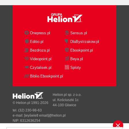
Onepress.pl
Sensus.pl
Editio.pl
DlaBystrzakow.pl
Bezdroza.pl
Ebookpoint.pl
Videopoint.pl
Beya.pl
Czytalisek.pl
Sploty
Biblio.Ebookpoint.pl
Helion.pl sp. z o.o.
ul. Kościuszki 1c
© Helion.pl 1991-2026
44-100 Gliwice
tel. (32) 230-98-63
e-mail:
[wyświetl email]@helion.pl
NIP: 6312636254
Regon: 241989027