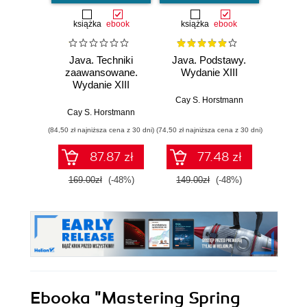
książka
ebook
książka
ebook
ksią
Java. Techniki
Java. Podstawy.
Java.
zaawansowane.
Wydanie XIII
progr
Wydanie XIII
Wyd
Cay S. Horstmann
Cay S. Horstmann
Jos
(84,50 zł najniższa cena z 30 dni)
(74,50 zł najniższa cena z 30 dni)
(49,50 zł naj
87.87 zł
77.48 zł
169.00zł
(-48%)
149.00zł
(-48%)
99.0
Ebooka
"Mastering Spring