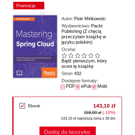
Promocja
Autor:
Piotr Mińkowski
Wydawnictwo:
Packt
Publishing
(Z chęcią
przeczytam książkę w
języku polskim)
Ocena:
Bądź pierwszym, który
oceni tę książkę
Stron:
432
Dostępne formaty:
PDF
ePub
Mobi
143,10 zł
Ebook
159,00 zł
(-10%)
143,10 zł najniższa cena z 30 dni
Dodaj do koszyka