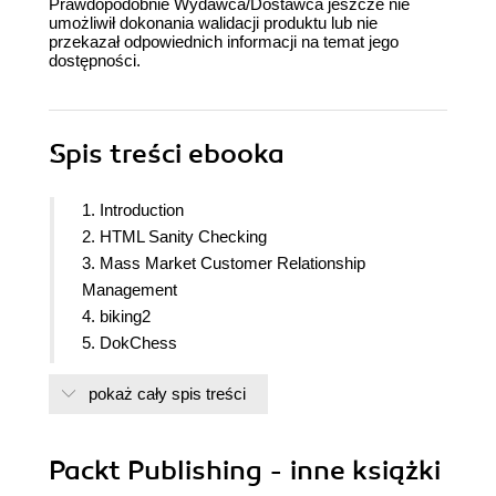
Prawdopodobnie Wydawca/Dostawca jeszcze nie
umożliwił dokonania walidacji produktu lub nie
przekazał odpowiednich informacji na temat jego
dostępności.
Spis treści
ebooka
1. Introduction
2. HTML Sanity Checking
3. Mass Market Customer Relationship
Management
4. biking2
5. DokChess
6. docToolChain
pokaż cały spis treści
7. macOS Menu Bar Application
Packt Publishing - inne książki