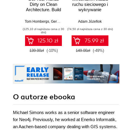
Dirty on Clean
ruchu sieciowego i
d
Architecture. Build
wykrywanie
Skutecz
'clean' applications
włamań
dane
with code
war
Tom Hombergs
,
Gernot Starke
Adam Józefiok
Jun Sha
examples in Java -
wnios
(125,10 zł najniższa cena z 30
(74,50 zł najniższa cena z 30 dni)
(39,50 zł naj
Second Edition
zaaw
dni)
SQL n
125.10 zł
75.99 zł
prak
zas
139.00zł
(-10%)
149.00zł
(-49%)
79.0
Wyd
O autorze
ebooka
Michael Simons works as a senior software engineer
for Neo4j. Previously, he worked at Enerko Informatik,
an Aachen-based company dealing with GIS systems.