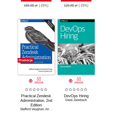
159.00 zł
(-15%)
129.00 zł
(-15%)
Promocja
ebook
ebook
Practical Zendesk
DevOps Hiring
Administration. 2nd
Dave Zwieback
Edition
Stafford Vaughan
,
Anton de Young