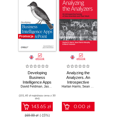
Promocja
ebook
ebook
Developing
Analyzing the
Business
Analyzers. An
Intelligence Apps
Introspective
David Feldman
for SharePoint.
,
Jason Himmelstein
Harlan Harris
Survey of Data
,
Sean Murphy
,
Marck Va
Combine the
Scientists and
(101,40 zł najniższa cena z 30
Power of
Their Work
dni)
SharePoint,
LightSwitch, Power
143.65 zł
0.00 zł
View, and SQL
Server 2012
169.00 zł
(-15%)