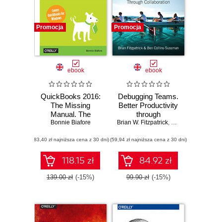
Promocja
Promocja
ebook
ebook
QuickBooks 2016:
Debugging Teams.
The Missing
Better Productivity
Manual. The
through
Official Intuit Guide
Bonnie Biafore
Brian W. Fitzpatrick
Collaboration
,
Ben Collins-Suss
to QuickBooks
(83,40 zł najniższa cena z 30 dni)
2016
(59,94 zł najniższa cena z 30 dni)
118.15 zł
84.92 zł
139.00 zł
(-15%)
99.90 zł
(-15%)