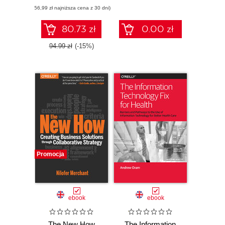
(56,99 zł najniższa cena z 30 dni)
80.73 zł
0.00 zł
94.99 zł
(-15%)
Promocja
ebook
ebook
The New How
The Information