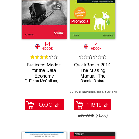
Promocja
ebook
ebook
Business Models
QuickBooks 2014:
for the Data
The Missing
Economy
Manual. The
Q. Ethan McCallum
,
Ken Gleason
Official Intuit Guide
Bonnie Biafore
to QuickBooks
(83,40 zł najniższa cena z 30 dni)
2014
0.00 zł
118.15 zł
139.00 zł
(-15%)