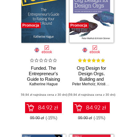
Promocja
Promocja
ebook
ebook
Funded. The
Org Design for
Entrepreneur's
Design Orgs.
Guide to Raising
Building and
Your First Round
Katherine Hague
Peter Merholz
Managing In-
,
Kristin Skinner
House Design
(59,94 zł najniższa cena z 30 dni)
(59,94 zł najniższa cena z 30 dni)
Teams
84.92 zł
84.92 zł
99.90 zł
(-15%)
99.90 zł
(-15%)