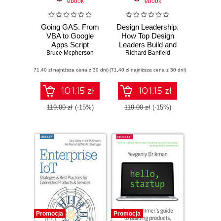
ebook
ebook
Going GAS. From
Design Leadership.
VBA to Google
How Top Design
Apps Script
Leaders Build and
Bruce Mcpherson
Grow Successful
Richard Banfield
Organizations
(71,40 zł najniższa cena z 30 dni)
(71,40 zł najniższa cena z 30 dni)
101.15 zł
101.15 zł
119.00 zł
(-15%)
119.00 zł
(-15%)
Promocja
Promocja