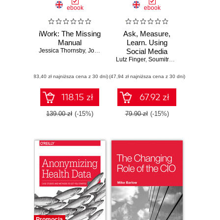
ebook
ebook
iWork: The Missing
Ask, Measure,
Manual
Learn. Using
Jessica Thornsby
,
Josh Clark
Social Media
Lutz Finger
Analytics to
,
Soumitra Dutta
Understand and
(83,40 zł najniższa cena z 30 dni)
(47,94 zł najniższa cena z 30 dni)
Influence
Customer
Behavior
118.15 zł
67.92 zł
139.00 zł
(-15%)
79.90 zł
(-15%)
Promocja