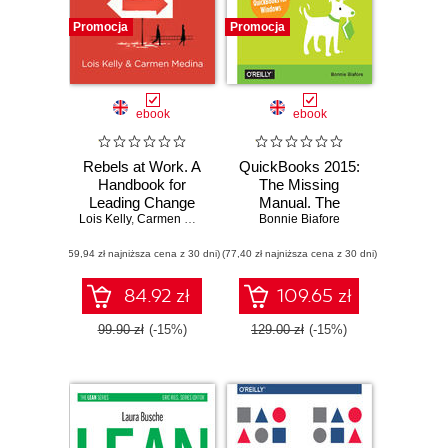
Promocja
Promocja
ebook
ebook
Rebels at Work. A
QuickBooks 2015:
Handbook for
The Missing
Leading Change
Manual. The
Lois Kelly
from Within
,
Carmen Medina
,
Debra Cameron
Official Intuit Guide
Bonnie Biafore
to QuickBooks
(59,94 zł najniższa cena z 30 dni)
(77,40 zł najniższa cena z 30 dni)
2015
84.92 zł
109.65 zł
99.90 zł
(-15%)
129.00 zł
(-15%)