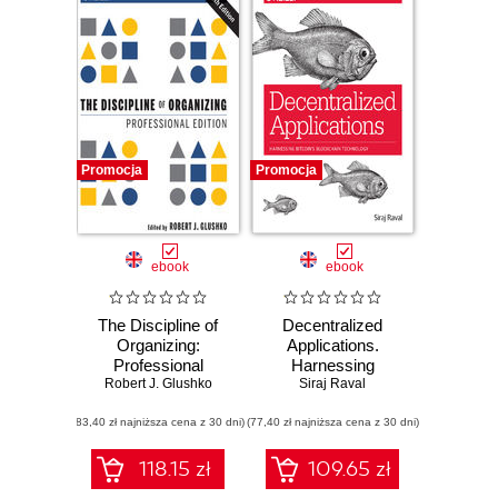
Promocja
Promocja
ebook
ebook
The Discipline of
Decentralized
Organizing:
Applications.
Professional
Harnessing
Edition. 4th Edition
Robert J. Glushko
Siraj Raval
Bitcoin's
Blockchain
(83,40 zł najniższa cena z 30 dni)
(77,40 zł najniższa cena z 30 dni)
Technology
118.15 zł
109.65 zł