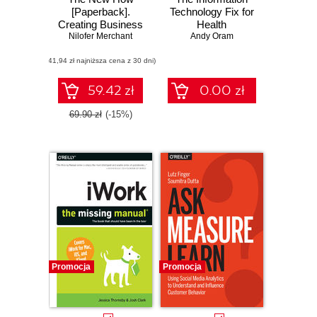
[Paperback].
Technology Fix for
Creating Business
Health
Solutions Through
Nilofer Merchant
Andy Oram
Collaborative
(41,94 zł najniższa cena z 30 dni)
Strategy
59.42 zł
0.00 zł
69.90 zł
(-15%)
Promocja
Promocja