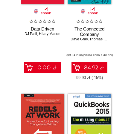
ebook
ebook
Data Driven
The Connected
DJ Patil
,
Hilary Mason
Company
Dave Gray
,
Thomas Vander Wal
(59,94 zł najniższa cena z 30 dni)
0.00 zł
84.92 zł
99.90 zł
(-15%)