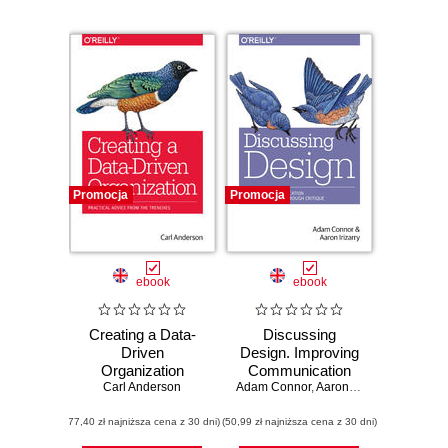
Promocja
Promocja
ebook
ebook
Creating a Data-
Discussing
Driven
Design. Improving
Organization
Communication
Carl Anderson
Adam Connor
and Collaboration
,
Aaron Irizarry
through Critique
(77,40 zł najniższa cena z 30 dni)
(50,99 zł najniższa cena z 30 dni)