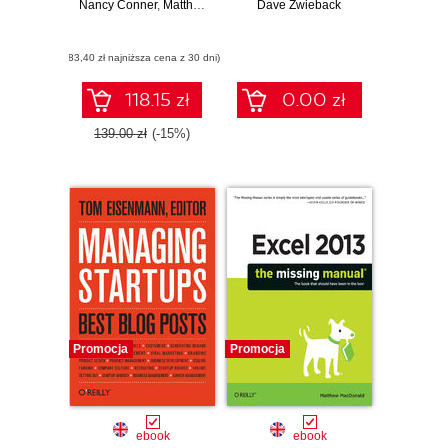
Nancy Conner
,
Matthew MacDonald
Dave Zwieback
(83,40 zł najniższa cena z 30 dni)
118.15 zł
0.00 zł
139.00 zł
(-15%)
Promocja
Promocja
ebook
ebook