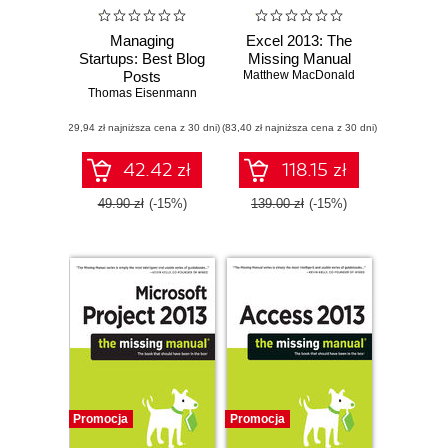
Managing
Excel 2013: The
Startups: Best Blog
Missing Manual
Posts
Matthew MacDonald
Thomas Eisenmann
(29,94 zł najniższa cena z 30 dni)
(83,40 zł najniższa cena z 30 dni)
42.42 zł
118.15 zł
49.90 zł
(-15%)
139.00 zł
(-15%)
Promocja
Promocja