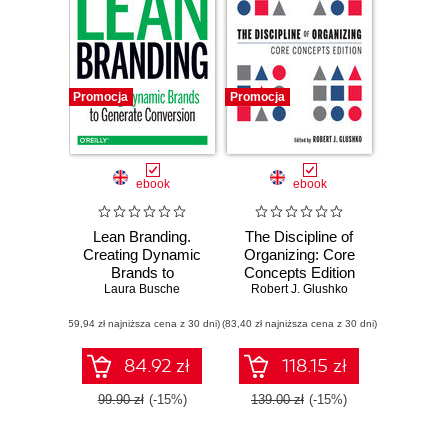
Promocja
Promocja
ebook
ebook
Lean Branding.
The Discipline of
Creating Dynamic
Organizing: Core
Brands to
Concepts Edition
Laura Busche
Generate
Robert J. Glushko
Conversion
(59,94 zł najniższa cena z 30 dni)
(83,40 zł najniższa cena z 30 dni)
84.92 zł
118.15 zł
99.90 zł
(-15%)
139.00 zł
(-15%)