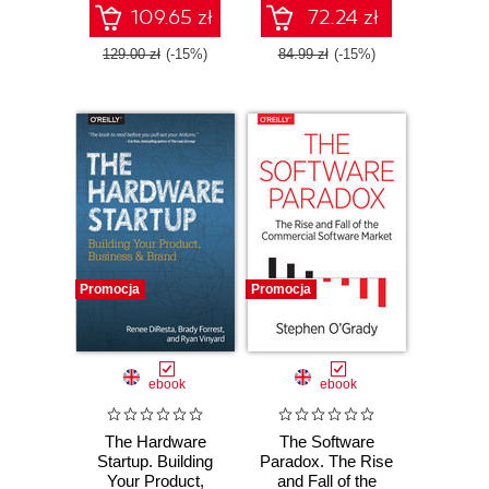
109.65 zł
72.24 zł
129.00 zł
(-15%)
84.99 zł
(-15%)
Promocja
Promocja
ebook
ebook
The Hardware
The Software
Startup. Building
Paradox. The Rise
Your Product,
and Fall of the