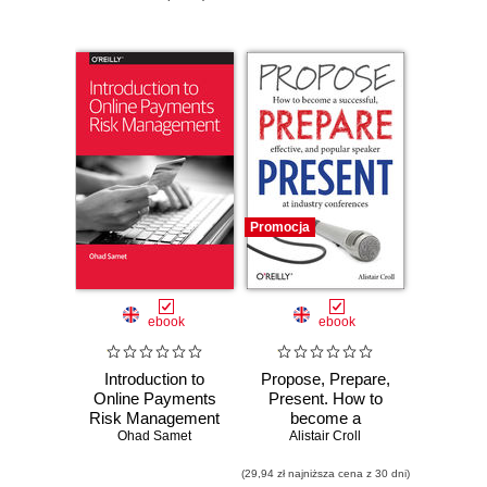
Promocja
ebook
ebook
Introduction to
Propose, Prepare,
Online Payments
Present. How to
Risk Management
become a
Ohad Samet
successful,
Alistair Croll
effective, and
(29,94 zł najniższa cena z 30 dni)
popular speaker at