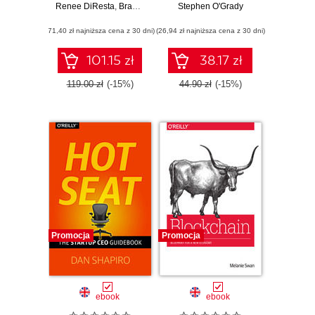
Renee DiResta
Business, and
,
Brady Forrest
,
Ryan Vinyard
Stephen O'Grady
Commercial
Brand
Software Market
(71,40 zł najniższa cena z 30 dni)
(26,94 zł najniższa cena z 30 dni)
101.15 zł
38.17 zł
119.00 zł
(-15%)
44.90 zł
(-15%)
Promocja
Promocja
ebook
ebook