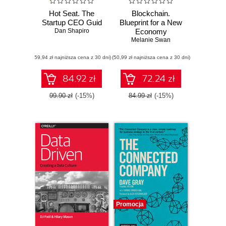
Hot Seat. The
Blockchain.
Startup CEO Guid
Blueprint for a New
Dan Shapiro
Economy
Melanie Swan
(59,94 zł najniższa cena z 30 dni)
(50,99 zł najniższa cena z 30 dni)
84.92 zł
72.24 zł
99.90 zł
(-15%)
84.99 zł
(-15%)
Promocja