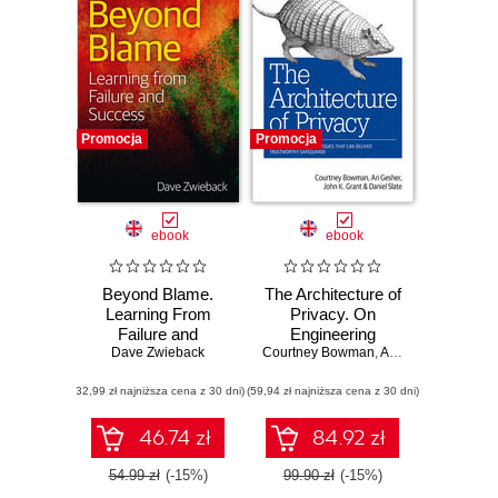
Promocja
Promocja
ebook
ebook
Beyond Blame.
The Architecture of
Learning From
Privacy. On
Failure and
Engineering
Dave Zwieback
Success
Courtney Bowman
Technologies that
,
Ari Gesher
,
John K 
Can Deliver
(32,99 zł najniższa cena z 30 dni)
(59,94 zł najniższa cena z 30 dni)
Trustworthy
Safeguards
46.74 zł
84.92 zł
54.99 zł
(-15%)
99.90 zł
(-15%)