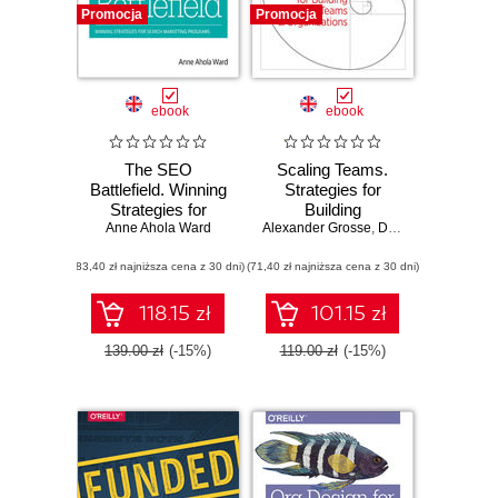
Promocja
Promocja
ebook
ebook
The SEO
Scaling Teams.
Battlefield. Winning
Strategies for
Strategies for
Building
Search Marketing
Anne Ahola Ward
Alexander Grosse
Successful Teams
,
David Loftesness
Programs
and Organizations
(83,40 zł najniższa cena z 30 dni)
(71,40 zł najniższa cena z 30 dni)
118.15 zł
101.15 zł
139.00 zł
(-15%)
119.00 zł
(-15%)