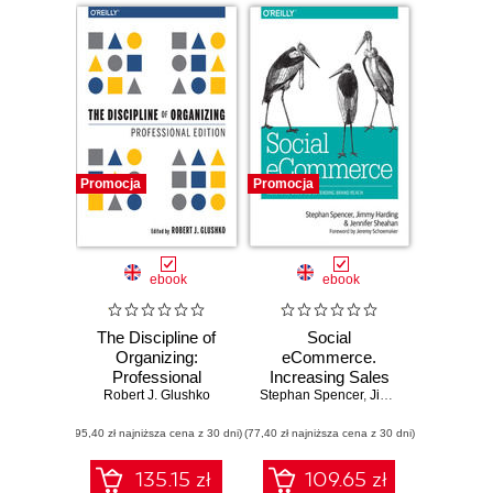
Promocja
Promocja
ebook
ebook
The Discipline of
Social
Organizing:
eCommerce.
Professional
Increasing Sales
Robert J. Glushko
Edition
Stephan Spencer
and Extending
,
Jimmy Harding
,
Jen
Brand Reach
(95,40 zł najniższa cena z 30 dni)
(77,40 zł najniższa cena z 30 dni)
135.15 zł
109.65 zł