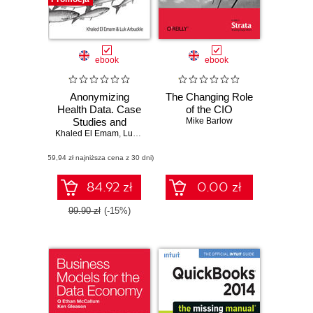
ebook
ebook
Anonymizing
The Changing Role
Health Data. Case
of the CIO
Studies and
Mike Barlow
Khaled El Emam
Methods to Get
,
Luk Arbuckle
You Started
(59,94 zł najniższa cena z 30 dni)
84.92 zł
0.00 zł
99.90 zł
(-15%)