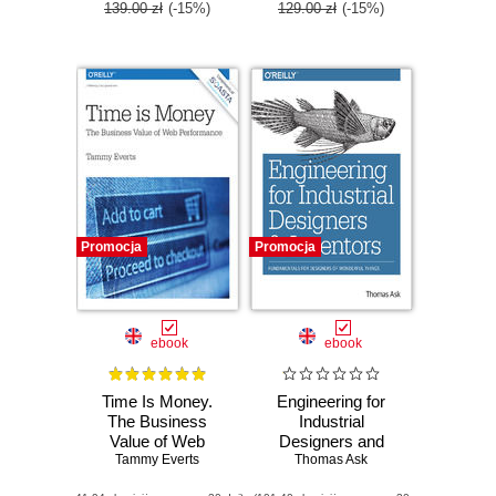
139.00 zł
(-15%)
129.00 zł
(-15%)
Promocja
Promocja
ebook
ebook
Time Is Money.
Engineering for
The Business
Industrial
Value of Web
Designers and
Performance
Tammy Everts
Thomas Ask
Inventors.
Fundamentals for