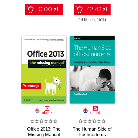
industry
conferences
0.00 zł
42.42 zł
49.90 zł
(-15%)
Promocja
ebook
ebook
Office 2013: The
The Human Side of
Missing Manual
Postmortems