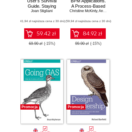
User's Survival
BPM Applications.
Guide. Staying
A Process-Based
Healthy in a High
Joan Stigliani
Christine McKinty
Guide for
,
Antoine Mottier
Tech World
Beginners
(41,94 zł najniższa cena z 30 dni)
(59,94 zł najniższa cena z 30 dni)
59.42 zł
84.92 zł
69.90 zł
(-15%)
99.90 zł
(-15%)
Promocja
Promocja