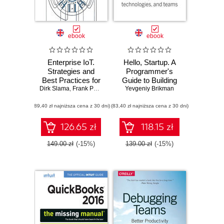
ebook
ebook
Enterprise IoT.
Hello, Startup. A
Strategies and
Programmer's
Best Practices for
Guide to Building
Dirk Slama
Connected
,
Frank Puhlmann
,
Jim Morrish
Yevgeniy Brikman
Products,
Products and
Technologies, and
(89,40 zł najniższa cena z 30 dni)
Services
(83,40 zł najniższa cena z 30 dni)
Teams
126.65 zł
118.15 zł
149.00 zł
(-15%)
139.00 zł
(-15%)