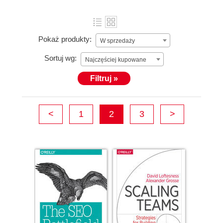
Pokaż produkty:
W sprzedaży
Sortuj wg:
Najczęściej kupowane
Filtruj »
<
1
2
3
>