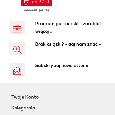
68.37 zł
129.00zł
(-47%)
Program partnerski - zarabiaj
więcej »
Brak książki? - daj nam znać »
Subskrybuj newsletter »
Twoje Konto
Księgarnia