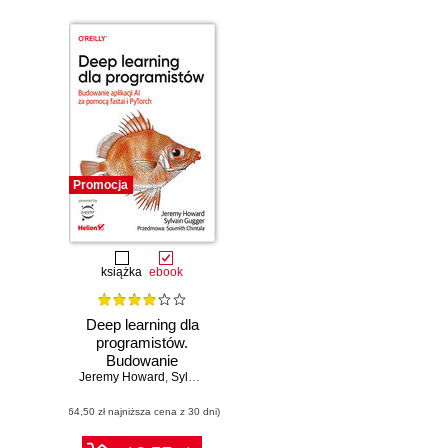
Promocja
książka
ebook
Deep learning dla
programistów.
Budowanie
Jeremy Howard
aplikacji AI za
,
Sylvain Gugger
pomocą fastai i
(64,50 zł najniższa cena z 30 dni)
PyTorch