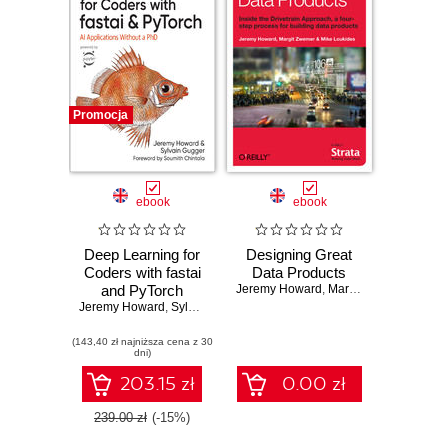
Promocja
ebook
ebook
Deep Learning for
Designing Great
Coders with fastai
Data Products
and PyTorch
Jeremy Howard
,
Margit Zwemer
,
Mike 
Jeremy Howard
,
Sylvain Gugger
(143,40 zł najniższa cena z 30
dni)
203.15 zł
0.00 zł
239.00 zł
(-15%)