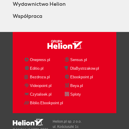
Wydawnictwo Helion
Współpraca
Onepress.pl
Sensus.pl
Editio.pl
DlaBystrzakow.pl
Bezdroza.pl
Ebookpoint.pl
Videopoint.pl
Beya.pl
Czytalisek.pl
Sploty
Biblio.Ebookpoint.pl
Helion.pl sp. z o.o.
ul. Kościuszki 1c