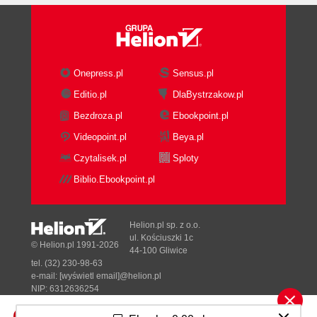
Onepress.pl
Sensus.pl
Editio.pl
DlaBystrzakow.pl
Bezdroza.pl
Ebookpoint.pl
Videopoint.pl
Beya.pl
Czytalisek.pl
Sploty
Biblio.Ebookpoint.pl
Helion.pl sp. z o.o.
ul. Kościuszki 1c
© Helion.pl 1991-2026
44-100 Gliwice
tel. (32) 230-98-63
e-mail:
[wyświetl email]@helion.pl
NIP: 6312636254
Regon: 241989027