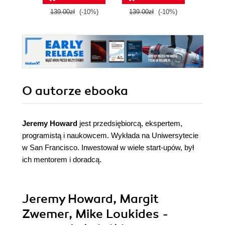
Edition
Edition
139.00zł
(-10%)
139.00zł
(-10%)
139.0
O autorze
ebooka
Jeremy Howard
jest przedsiębiorcą, ekspertem,
programistą i naukowcem. Wykłada na Uniwersytecie
w San Francisco. Inwestował w wiele start-upów, był
ich mentorem i doradcą.
Jeremy Howard, Margit
Zwemer, Mike Loukides -