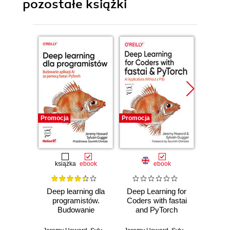
pozostałe książki
Promocja
Promocja
Promocj
książka
ebook
ebook
Deep learning dla
Deep Learning for
Ethic
programistów.
Coders with fastai
S
Budowanie
and PyTorch
aplikacji AI za
Mike Lou
pomocą fastai i