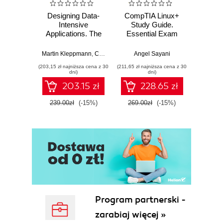
Designing Data-
CompTIA Linux+
Video
Intensive
Study Guide.
with 
Applications. The
Essential Exam
with
Big Ideas Behind
Prep
Trans
Reliable, Scalable,
Mu
Martin Kleppmann
,
Chris Riccomini
Angel Sayani
Jose
and Maintainable
L
(203,15 zł najniższa cena z 30
(211,65 zł najniższa cena z 30
(211,65 zł 
Systems. 2nd
dni)
dni)
Edition
203.15 zł
228.65 zł
239.00zł
(-15%)
269.00zł
(-15%)
269.0
Program partnerski -
zarabiaj więcej »