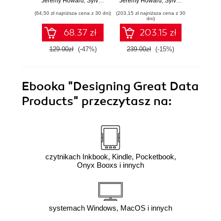
Jeremy Howard
,
Sylvain Gugger
Jeremy Howard
,
Sylvain Gugger
PyTorch
(64,50 zł najniższa cena z 30 dni)
(203,15 zł najniższa cena z 30
(594,15 zł 
dni)
68.37 zł
203.15 zł
129.00zł
(-47%)
239.00zł
(-15%)
699.0
Ebooka
"Designing Great Data
Products"
przeczytasz na:
czytnikach Inkbook, Kindle, Pocketbook,
Onyx Booxs i innych
systemach Windows, MacOS i innych