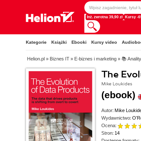
Inż. zwrotna 39,90 zł
Kursy -
Kategorie
Książki
Ebooki
Kursy video
Audiobo
Helion.pl
»
Biznes IT
»
E-biznes i marketing
»
📚 Analit
The Evol
Mike Loukides
(ebook)
Autor:
Mike Loukid
Wydawnictwo:
O'Re
Ocena:
Stron:
14
Dostępne formaty: