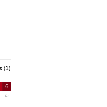
es
(1)
6
(1)