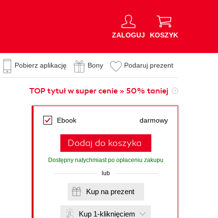
ZALOGUJ
KOSZYK
Pobierz aplikację
Bony
Podaruj prezent
TOP tytuł w super cenie » 50% taniej
Ebook
darmowy
Dodaj do koszyka
Dostępny natychmiast po opłaceniu zakupu
lub
Kup na prezent
Kup 1-kliknięciem