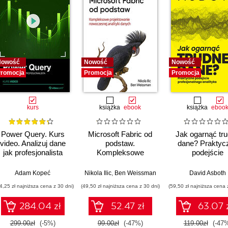
Nowość
Nowość
Nowość
romocja
Promocja
Promocja
kurs
książka
ebook
książka
eboo
Power Query. Kurs
Microsoft Fabric od
Jak ogarnąć tr
video. Analizuj dane
podstaw.
dane? Praktyc
jak profesjonalista
Kompleksowe
podejście
projektowanie
profesjonalne
nowoczesnej
analityka
,
Adam Kopeć
Upom Malik
,
Benjamin Johnston
Nikola Ilic
,
Ben Weissman
David Asboth
analityki danych
4,25 zł najniższa cena z 30 dni)
(49,50 zł najniższa cena z 30 dni)
(59,50 zł najniższa cena 
284.04 zł
52.47 zł
63.07 
299.00zł
(-5%)
99.00zł
(-47%)
119.00zł
(-47