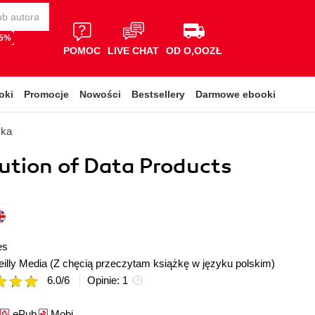
65%
POMOC
LIVE CHAT
OD O,OOZŁ
oki
Promocje
Nowości
Bestsellery
Darmowe ebooki
yka
ution of Data Products
es
illy Media
(Z chęcią przeczytam książkę w języku polskim)
6.0
/
6
Opinie:
1
ePub
Mobi