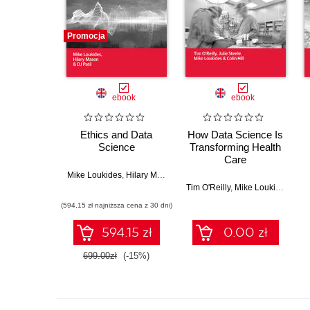
Promocja
ebook
ebook
Ethics and Data
How Data Science Is
Science
Transforming Health
Care
Mike Loukides
,
Hilary Mason
,
DJ Patil
Tim O'Reilly
,
Mike Loukides
,
Juli
(594,15 zł najniższa cena z 30 dni)
594.15 zł
0.00 zł
699.00zł
(-15%)