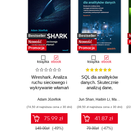
Bestseller
Bestseller
Nowość
Nowość
P
Promocja
Promocja
książka
ebook
książka
ebook
Wireshark. Analiza
SQL dla analityków
ruchu sieciowego i
danych. Skutecznie
wykrywanie włamań
analizuj dane,
wyciągaj
wartościowe wnioski i
Adam Józefiok
Jun Shan
,
Haibin Li
,
Matt Goldwasser
opanuj
(74,50 zł najniższa cena z 30 dni)
(39,50 zł najniższa cena z 30 dni)
(22
zaawansowany SQL
na potrzeby
75.99 zł
41.87 zł
praktycznych
zastosowań.
149.00zł
(-49%)
79.00zł
(-47%)
Wydanie IV