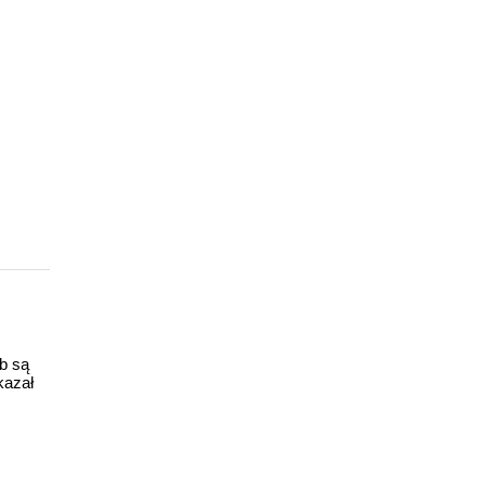
ub są
kazał