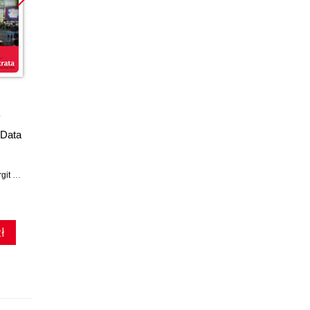
Promocja
ebook
 Data
System Performance
Tuning. 2nd Edition
 Zwemer
,
Mike Loukides
Gian-Paolo D. Musumeci
,
Mike Loukides
(118,15 zł najniższa cena z 30 dni)
ł
118.15 zł
139.00zł
(-15%)