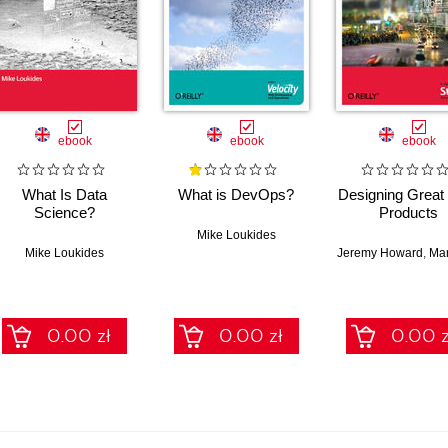
ebook
ebook
ebook
What Is Data
What is DevOps?
Designing Great
Science?
Products
Mike Loukides
Mike Loukides
Jeremy Howard
,
Margit
e Steele
0.00 zł
0.00 zł
0.00 z