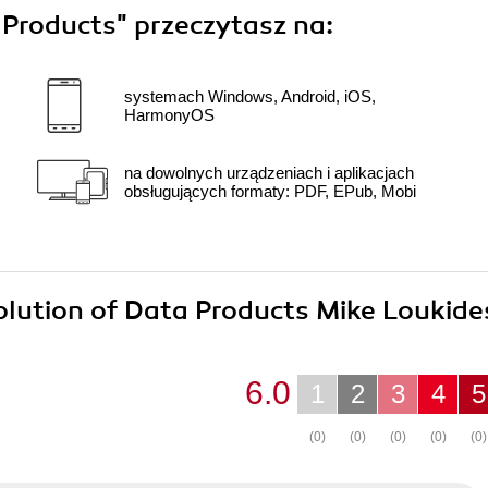
 Products"
przeczytasz na:
systemach Windows, Android, iOS,
HarmonyOS
na dowolnych urządzeniach i aplikacjach
obsługujących formaty: PDF, EPub, Mobi
volution of Data Products Mike Loukid
6.0
1
2
3
4
5
(0)
(0)
(0)
(0)
(0)