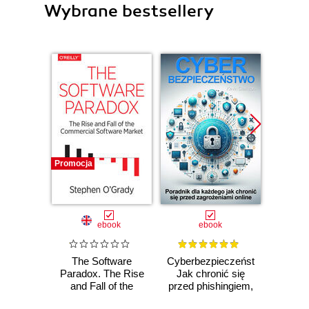
Wybrane bestsellery
Promocja
ebook
ebook
The Software
Cyberbezpieczeństwo.
Canva.
Paradox. The Rise
Jak chronić się
Proj
and Fall of the
przed phishingiem,
graficz
Commercial
cyberstalkingiem,