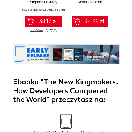
Software Market
cardingiem,
Stephen O'Grady
Kevin Clarkson
Dorwij N
ransomware,
(38,17 zł najniższa cena z 30 dni)
hakowaniem,
malware,
38.17 zł
34.99 zł
cyberstalkingiem,
kradzieżą
44.90zł
(-15%)
tożsamości
Ebooka
"The New Kingmakers.
How Developers Conquered
the World"
przeczytasz na: