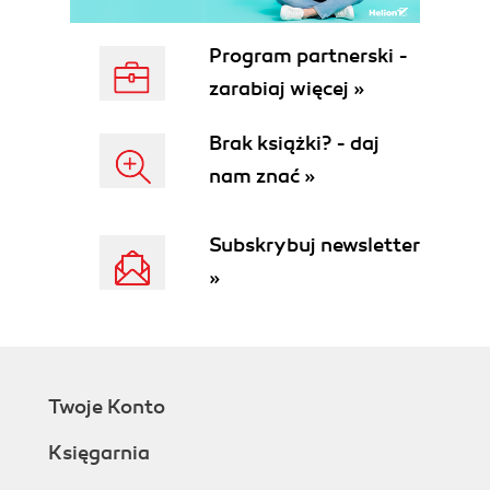
6. Final Thoughts
Developers and Negotiating with Populations
Program partnerski -
About the Author
zarabiaj więcej »
Copyright
Brak książki? - daj
nam znać »
Subskrybuj newsletter
»
Twoje Konto
Księgarnia