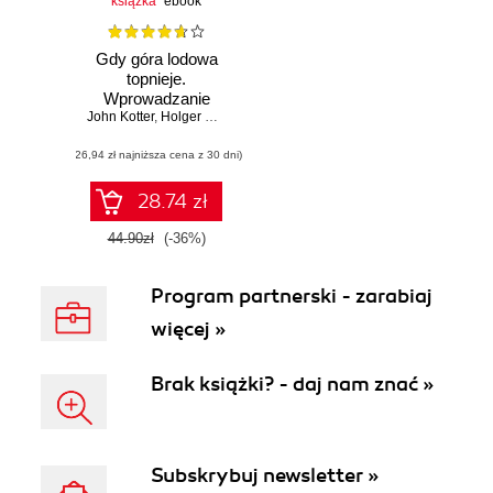
książka
ebook
Gdy góra lodowa
topnieje.
Wprowadzanie
John Kotter
zmian w każdych
,
Holger Rathgeber
,
Peter Mueller
,
Spenser Johnson
okolicznościach
(26,94 zł najniższa cena z 30 dni)
28.74 zł
44.90zł
(-36%)
Program partnerski - zarabiaj
więcej »
Brak książki? - daj nam znać »
Subskrybuj newsletter »