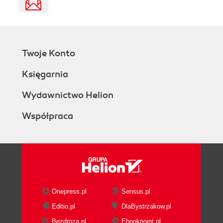
Twoje Konto
Księgarnia
Wydawnictwo Helion
Współpraca
Onepress.pl
Sensus.pl
Editio.pl
DlaBystrzakow.pl
Bezdroza.pl
Ebookpoint.pl