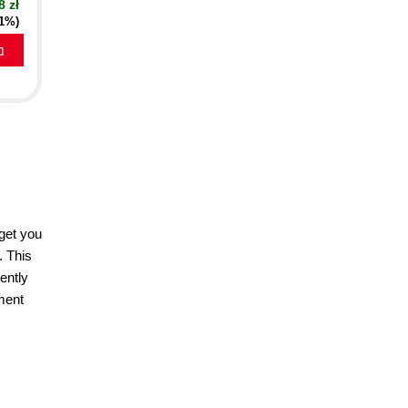
8 zł
21%)
a
 get you
. This
ently
ment