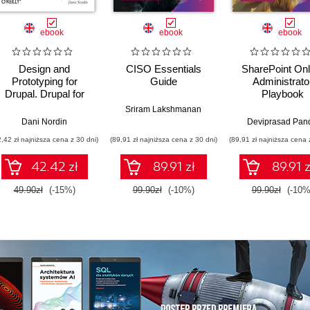
ebook
ebook
ebook
Design and
CISO Essentials
SharePoint Onl
Prototyping for
Guide
Administrato
Drupal. Drupal for
Playbook
Designers
Sriram Lakshmanan
Dani Nordin
Deviprasad Pan
2,42 zł najniższa cena z 30 dni)
(89,91 zł najniższa cena z 30 dni)
(89,91 zł najniższa cena 
42.42 zł
89.91 zł
89.91 z
49.90zł
(-15%)
99.90zł
(-10%)
99.90zł
(-10%