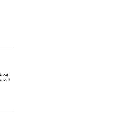
ub są
kazał