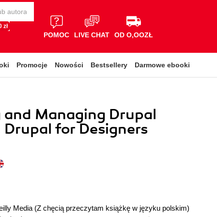
 zł
POMOC
LIVE CHAT
OD O,OOZŁ
oki
Promocje
Nowości
Bestsellery
Darmowe ebooki
g and Managing Drupal
. Drupal for Designers
illy Media
(Z chęcią przeczytam książkę w języku polskim)