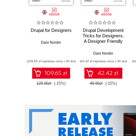
ebook
ebook
Drupal for Designers
Drupal Development
Tricks for Designers.
A Designer Friendly
Dani Nordin
Guide to Drush, Git,
and Other Tools
Dani Nordin
(109,65 zł najniższa cena z 30 dni)
(42,42 zł najniższa cena z 30 dni)
(4
109.65 zł
42.42 zł
129.00zł
(-15%)
49.90zł
(-15%)