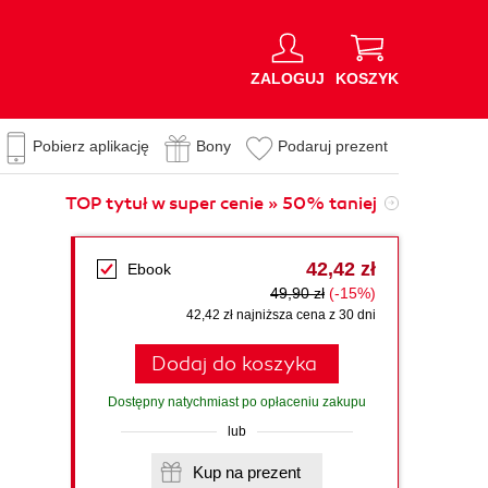
ZALOGUJ
KOSZYK
Pobierz aplikację
Bony
Podaruj prezent
TOP tytuł w super cenie » 50% taniej
42,42 zł
Ebook
49,90 zł
(-15%)
42,42 zł najniższa cena z 30 dni
Dodaj do koszyka
Dostępny natychmiast po opłaceniu zakupu
lub
Kup na prezent