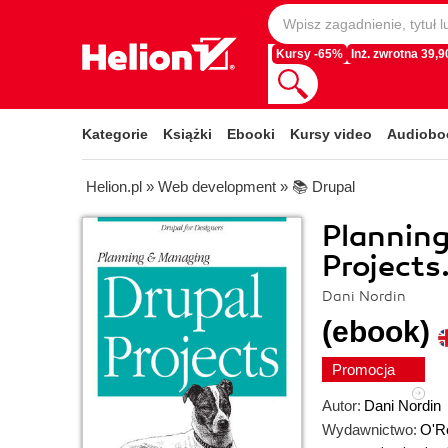
Kursy -65%
Inż. zwrotna 39,90
Kategorie
Książki
Ebooki
Kursy video
Audiobo
Helion.pl
»
Web development
»
📚 Drupal
Plannin
Projects
Dani Nordin
(ebook)
Promocja
Autor:
Dani Nordin
Wydawnictwo:
O'Re