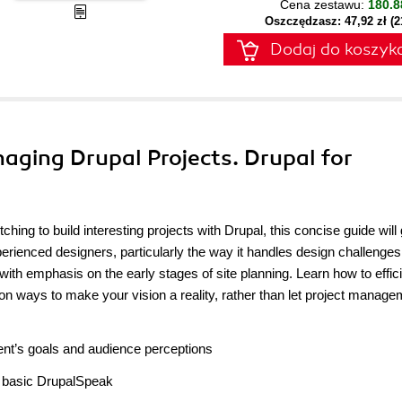
Cena zestawu:
180.8
Oszczędzasz: 47,92 zł (
Dodaj do koszyk
aging Drupal Projects. Drupal for
tching to build interesting projects with Drupal, this concise guide will
erienced designers, particularly the way it handles design challenges
with emphasis on the early stages of site planning. Learn how to effici
on ways to make your vision a reality, rather than let project manage
ient’s goals and audience perceptions
n basic DrupalSpeak