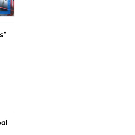
s"
pal