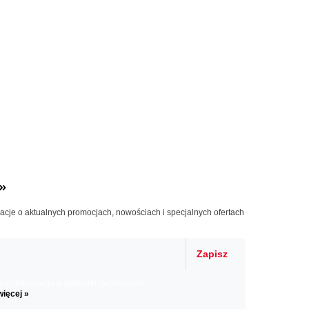
»
macje o aktualnych promocjach, nowościach i specjalnych ofertach
Zapisz
il informacje o zniżkach, promocjach
więcej »