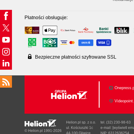
Płatności obsługuje:
Bezpieczne płatności szyfrowane SSL
Onepress.p
Videopoint.
Helion.pl sp. z o.o.
tel. (32) 230-98-63
ul. Kościuszki 1c
e-mail:
[wyświetl ema
© Helion.pl 1991-2026
44-100 Gliwice
NIP: 6312636254