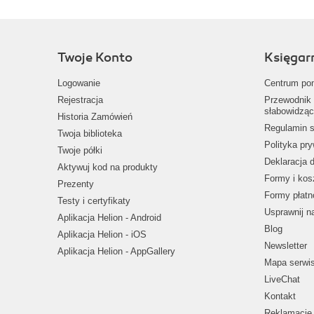
Twoje Konto
Księgar
Logowanie
Centrum po
Rejestracja
Przewodnik 
słabowidząc
Historia Zamówień
Regulamin s
Twoja biblioteka
Polityka pr
Twoje półki
Deklaracja 
Aktywuj kod na produkty
Formy i kos
Prezenty
Formy płatn
Testy i certyfikaty
Usprawnij 
Aplikacja Helion - Android
Blog
Aplikacja Helion - iOS
Newsletter
Aplikacja Helion - AppGallery
Mapa serwi
LiveChat
Kontakt
Reklamacje 