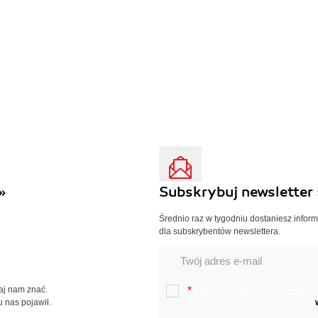
»
Subskrybuj newsletter 
Średnio raz w tygodniu dostaniesz infor
dla subskrybentów newslettera.
Daj nam znać.
*
Chcę otrzymywać na podany e-ma
u nas pojawił.
oraz nowościach wydawniczych.