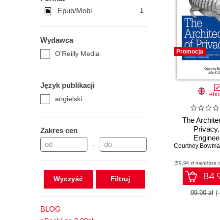
Epub/Mobi
1
Wydawca
Promocja
O'Reilly Media
Język publikacji
ebo
angielski
The Archite
Privacy
Zakres cen
Enginee
–
Courtney Bowm
Technologies
Deliver Tru
(59,94 zł najniższa 
Safegua
84.9
Wyczyść
99.90 zł
(
BLOG