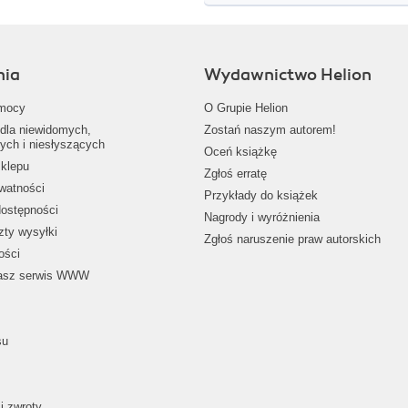
nia
Wydawnictwo Helion
mocy
O Grupie Helion
dla niewidomych,
Zostań naszym autorem!
ych i niesłyszących
Oceń książkę
klepu
Zgłoś erratę
ywatności
Przykłady do książek
dostępności
Nagrody i wyróżnienia
zty wysyłki
Zgłoś naruszenie praw autorskich
ości
nasz serwis WWW
su
i zwroty