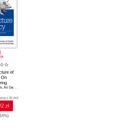
ok
cture of
. On
ring
an
 that Can
,
Ari Gesher
,
John K Grant
stworthy
cena z 30 dni)
rds
2 zł
-15%)