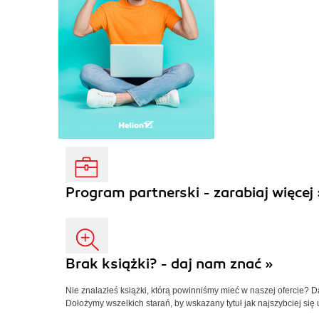
Program partnerski - zarabiaj więcej 
Brak książki? - daj nam znać »
Nie znalazłeś książki, którą powinniśmy mieć w naszej ofercie? 
Dołożymy wszelkich starań, by wskazany tytuł jak najszybciej się 