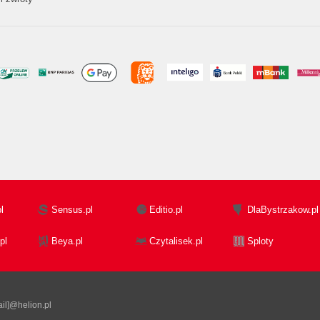
l
Sensus.pl
Editio.pl
DlaBystrzakow.pl
pl
Beya.pl
Czytalisek.pl
Sploty
il]@helion.pl