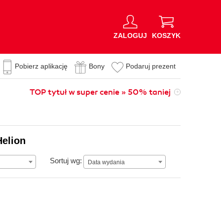
ZALOGUJ
KOSZYK
Pobierz aplikację
Bony
Podaruj prezent
TOP tytuł w super cenie » 50% taniej
Helion
Data wydania
Sortuj wg:
Data wydania