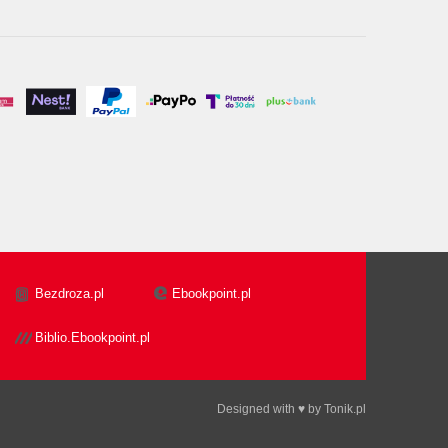
Bezdroza.pl
Ebookpoint.pl
Biblio.Ebookpoint.pl
Designed with ♥ by
Tonik.pl