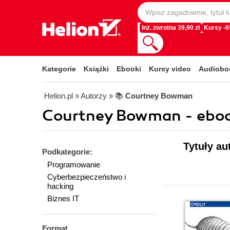
Inż. zwrotna 39,90 zł
Kursy -
Kategorie
Książki
Ebooki
Kursy video
Audiobo
Helion.pl
» Autorzy
» 📚
Courtney Bowman
Courtney Bowman - eboo
Tytuły a
Podkategorie:
Programowanie
Cyberbezpieczeństwo i
hacking
Biznes IT
Format