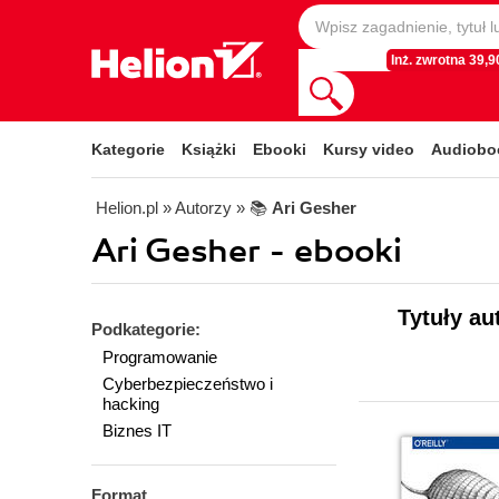
Inż. zwrotna 39,90
Kategorie
Książki
Ebooki
Kursy video
Audiobo
Helion.pl
» Autorzy
» 📚
Ari Gesher
Ari Gesher - ebooki
Tytuły au
Podkategorie:
Programowanie
Cyberbezpieczeństwo i
hacking
Biznes IT
Format