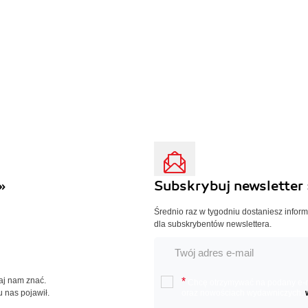
»
Subskrybuj newsletter 
Średnio raz w tygodniu dostaniesz infor
dla subskrybentów newslettera.
Daj nam znać.
*
Chcę otrzymywać na podany e-ma
u nas pojawił.
oraz nowościach wydawniczych.