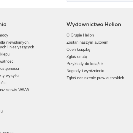
nia
Wydawnictwo Helion
mocy
O Grupie Helion
dla niewidomych,
Zostań naszym autorem!
ych i niesłyszących
Oceń książkę
klepu
Zgłoś erratę
ywatności
Przykłady do książek
dostępności
Nagrody i wyróżnienia
zty wysyłki
Zgłoś naruszenie praw autorskich
ości
nasz serwis WWW
su
i zwroty