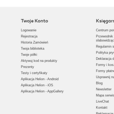
Twoje Konto
Księgar
Logowanie
Centrum po
Rejestracja
Przewodnik 
słabowidząc
Historia Zamówień
Regulamin s
Twoja biblioteka
Polityka pr
Twoje półki
Deklaracja 
Aktywuj kod na produkty
Formy i kos
Prezenty
Formy płatn
Testy i certyfikaty
Usprawnij 
Aplikacja Helion - Android
Blog
Aplikacja Helion - iOS
Newsletter
Aplikacja Helion - AppGallery
Mapa serwi
LiveChat
Kontakt
Reklamacje 