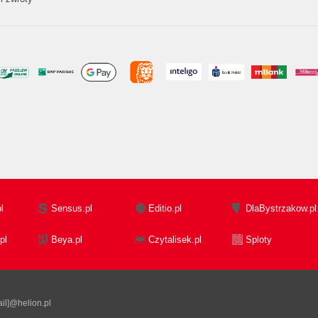
l
Sensus.pl
Editio.pl
DlaBystrzakow.pl
pl
Beya.pl
Czytalisek.pl
Sploty
il]@helion.pl