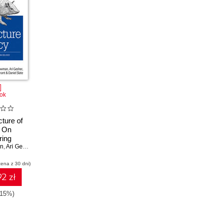
ok
cture of
. On
ring
an
 that Can
,
Ari Gesher
,
John K Grant
stworthy
cena z 30 dni)
rds
2 zł
-15%)