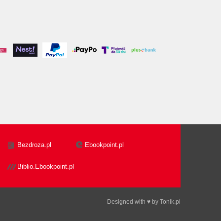
Bezdroza.pl
Ebookpoint.pl
Biblio.Ebookpoint.pl
Designed with ♥ by
Tonik.pl