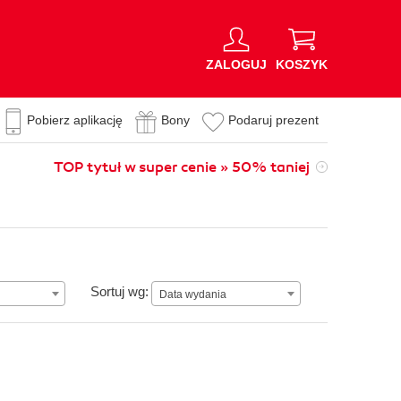
ZALOGUJ
KOSZYK
Pobierz aplikację
Bony
Podaruj prezent
TOP tytuł w super cenie » 50% taniej
Data wydania
Sortuj wg:
Data wydania