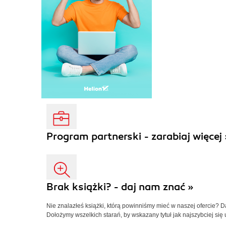
Program partnerski - zarabiaj więcej 
Brak książki? - daj nam znać »
Nie znalazłeś książki, którą powinniśmy mieć w naszej ofercie? 
Dołożymy wszelkich starań, by wskazany tytuł jak najszybciej się 