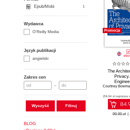
Epub/Mobi
1
Wydawca
Promocja
O'Reilly Media
Język publikacji
ebo
angielski
The Archite
Privacy
Zakres cen
Enginee
–
Courtney Bowm
Technologies
Deliver Tru
(59,94 zł najniższa 
Safegua
84.9
Wyczyść
99.90 zł
(
BLOG