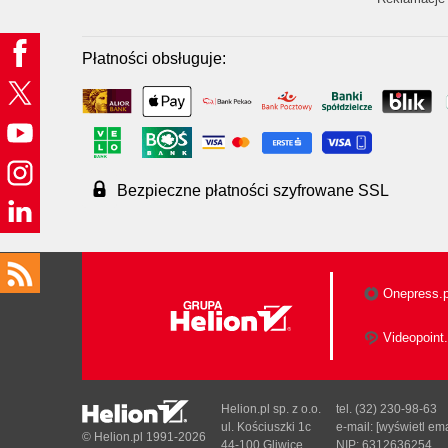
Płatności obsługuje:
Bezpieczne płatności szyfrowane SSL
Onepress.p
Videopoint.
Helion.pl sp. z o.o.
tel. (32) 230-98-63
ul. Kościuszki 1c
e-mail:
[wyświetl ema
© Helion.pl 1991-2026
44-100 Gliwice
NIP: 6312636254