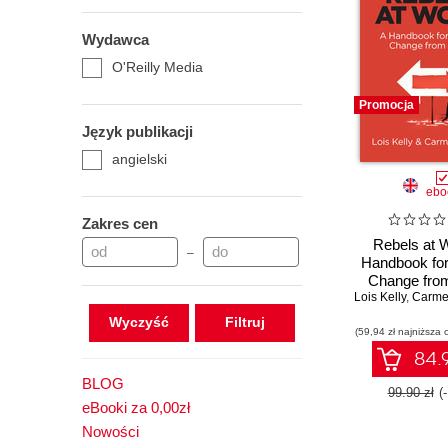
Wydawca
O'Reilly Media
Promocja
Język publikacji
angielski
ebo
Zakres cen
Rebels at 
–
Handbook for
Change from
Lois Kelly
,
Carme
Wyczyść
(59,94 zł najniższa 
84.9
BLOG
99.90 zł
(
eBooki za 0,00zł
Nowości