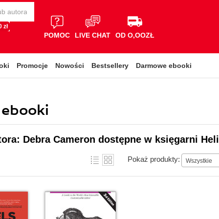
 zł
POMOC
LIVE CHAT
OD O,OOZŁ
oki
Promocje
Nowości
Bestsellery
Darmowe ebooki
 ebooki
tora: Debra Cameron dostępne w księgarni Hel
Pokaż produkty:
Wszystkie