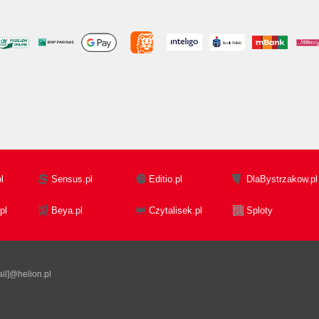
l
Sensus.pl
Editio.pl
DlaBystrzakow.pl
pl
Beya.pl
Czytalisek.pl
Sploty
il]@helion.pl