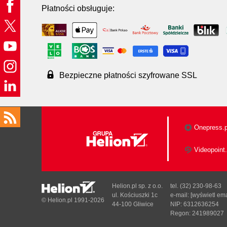
Płatności obsługuje:
Bezpieczne płatności szyfrowane SSL
Onepress.p
Videopoint.
Helion.pl sp. z o.o.
tel. (32) 230-98-63
ul. Kościuszki 1c
e-mail:
[wyświetl ema
© Helion.pl 1991-2026
44-100 Gliwice
NIP: 6312636254
Regon: 241989027