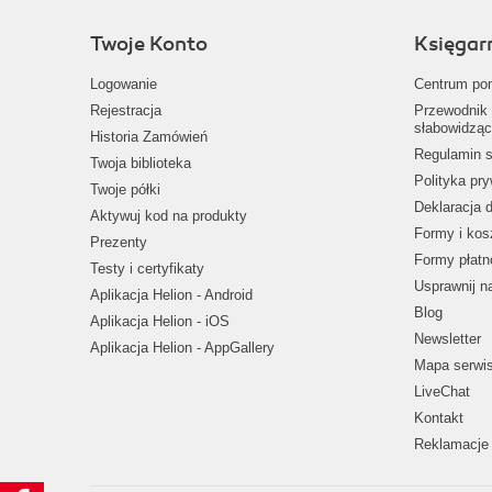
Twoje Konto
Księgar
Logowanie
Centrum po
Rejestracja
Przewodnik 
słabowidząc
Historia Zamówień
Regulamin s
Twoja biblioteka
Polityka pr
Twoje półki
Deklaracja 
Aktywuj kod na produkty
Formy i kos
Prezenty
Formy płatn
Testy i certyfikaty
Usprawnij 
Aplikacja Helion - Android
Blog
Aplikacja Helion - iOS
Newsletter
Aplikacja Helion - AppGallery
Mapa serwi
LiveChat
Kontakt
Reklamacje 