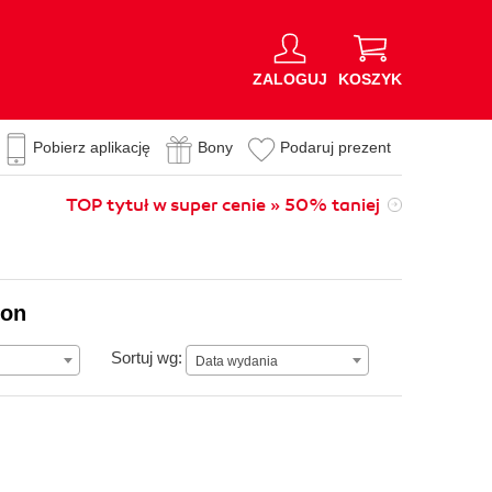
ZALOGUJ
KOSZYK
Pobierz aplikację
Bony
Podaruj prezent
TOP tytuł w super cenie » 50% taniej
ion
Data wydania
Sortuj wg:
Data wydania