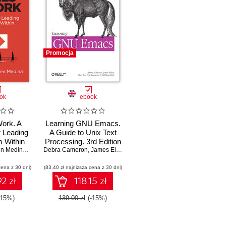
Promocja
ok
ebook
Work. A
Learning GNU Emacs.
 Leading
A Guide to Unix Text
 Within
Processing. 3rd Edition
n Medina
,
Debra Cameron
Debra Cameron
,
James Elliott
,
Marc Loy
cena z 30 dni)
(83,40 zł najniższa cena z 30 dni)
2 zł
118.15 zł
-15%)
139.00 zł
(-15%)