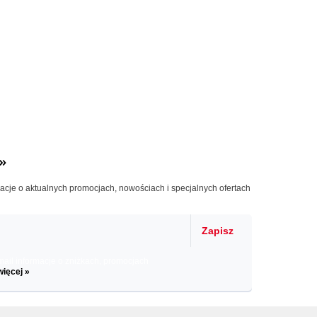
»
macje o aktualnych promocjach, nowościach i specjalnych ofertach
Zapisz
il informacje o zniżkach, promocjach
więcej »