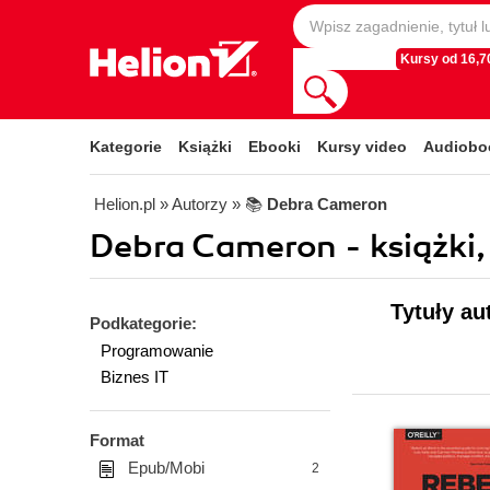
Kursy od 16,70
Kategorie
Książki
Ebooki
Kursy video
Audiobo
Helion.pl
» Autorzy
» 📚
Debra Cameron
Debra Cameron - książki,
Tytuły au
Podkategorie:
Programowanie
Biznes IT
Format
Epub/Mobi
2