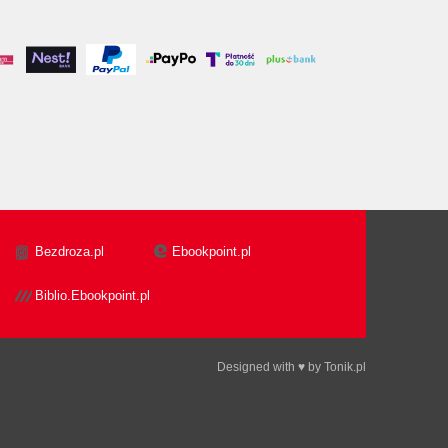
Bezdroza.pl
Ebookpoint.pl
Biblio.Ebookpoint.pl
Designed with ♥ by
Tonik.pl