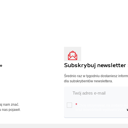
»
Subskrybuj newsletter 
Średnio raz w tygodniu dostaniesz infor
dla subskrybentów newslettera.
Daj nam znać.
*
Chcę otrzymywać na podany e-ma
u nas pojawił.
oraz nowościach wydawniczych.