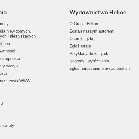
nia
Wydawnictwo Helion
mocy
O Grupie Helion
dla niewidomych,
Zostań naszym autorem!
ych i niesłyszących
Oceń książkę
klepu
Zgłoś erratę
ywatności
Przykłady do książek
dostępności
Nagrody i wyróżnienia
zty wysyłki
Zgłoś naruszenie praw autorskich
ości
nasz serwis WWW
su
i zwroty