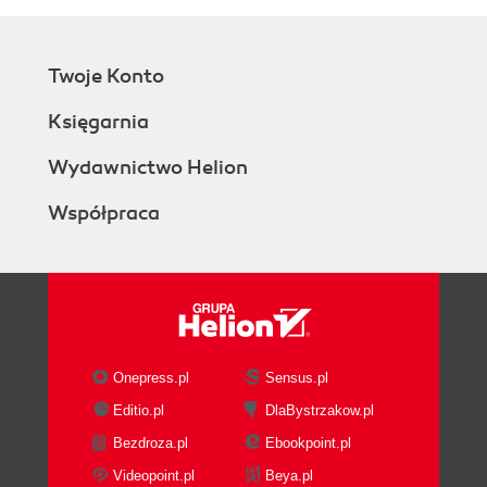
Twoje Konto
Księgarnia
Wydawnictwo Helion
Współpraca
Onepress.pl
Sensus.pl
Editio.pl
DlaBystrzakow.pl
Bezdroza.pl
Ebookpoint.pl
Videopoint.pl
Beya.pl