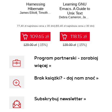
Harnessing
Learning GNU
Hibernate
Emacs. A Guide to
James Elliott
,
Timothy M. O'Brien
,
Ryan Fowler
Unix Text
Debra Cameron
Processing. 3rd
,
James Elliott
,
Marc L
Edition
(77,40 zł najniższa cena z 30 dni)
(83,40 zł najniższa cena z 30 dni)
109.65 zł
118.15 zł
129.00 zł
(-15%)
139.00 zł
(-15%)
Program partnerski - zarabiaj
więcej »
Brak książki? - daj nam znać »
Subskrybuj newsletter »