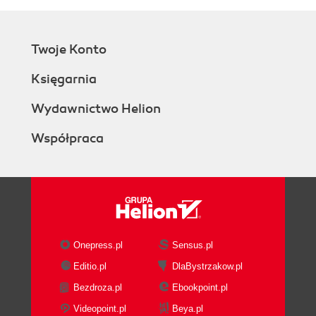
Twoje Konto
Księgarnia
Wydawnictwo Helion
Współpraca
Onepress.pl
Sensus.pl
Editio.pl
DlaBystrzakow.pl
Bezdroza.pl
Ebookpoint.pl
Videopoint.pl
Beya.pl