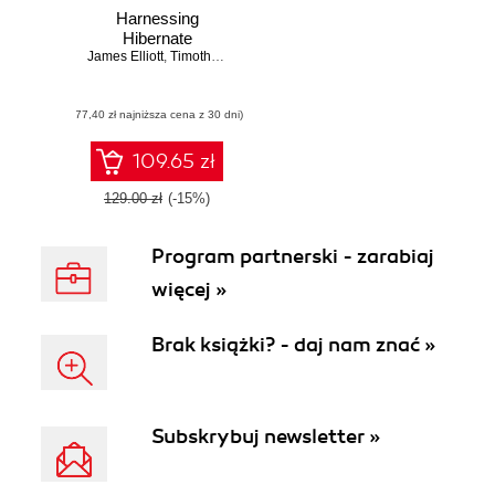
Harnessing
Hibernate
James Elliott
,
Timothy M. O'Brien
,
Ryan Fowler
(77,40 zł najniższa cena z 30 dni)
109.65 zł
129.00 zł
(-15%)
Program partnerski - zarabiaj
więcej »
Brak książki? - daj nam znać »
Subskrybuj newsletter »