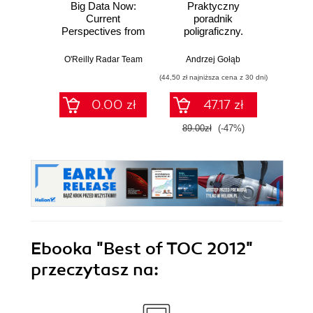
Big Data Now:
Praktyczny
Kom
Current
poradnik
Perspectives from
poligraficzny.
dokum
O'Reilly Radar
Procesy
ś
zaawa
O'Reilly Radar Team
Andrzej Gołąb
Andrzej 
(44,50 zł najniższa cena z 30 dni)
(19,95 zł naj
0.00 zł
47.17 zł
89.00zł
(-47%)
39.9
Ebooka
"Best of TOC 2012"
przeczytasz na: