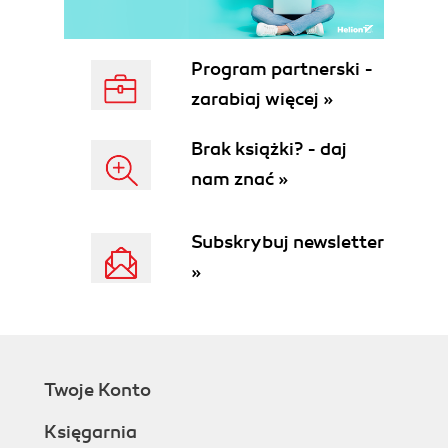
are the major ways digital is
changing publishing?
Which digital tools should publishers
Program partnerski -
focus on?
zarabiaj więcej »
Why is metadata important to digital
publishing?
Brak książki? - daj
What will the publishing landscape
nam znać »
look like in five years?
Whats the publishing schedule for
Book: A Futurists Manifesto?
Subskrybuj newsletter
The Problem with Deep Discount eBook
»
Deals
Publishers: What Are They Good For?
What do publishers offer?
Book Piracy: Less DRM, More Data
Whats the current impact of piracy
Twoje Konto
on the book publishing industry?
Can content tracking tools, such as
Księgarnia
those from Attributor, curb piracy?