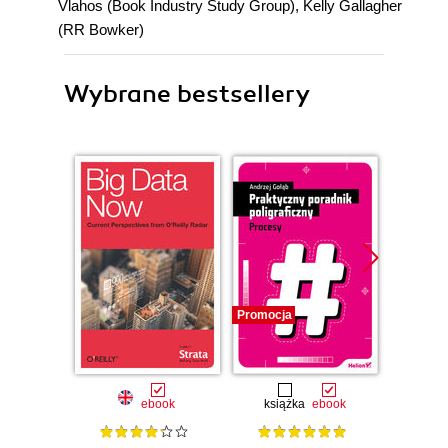
Vlahos (Book Industry Study Group), Kelly Gallagher
(RR Bowker)
Wybrane bestsellery
Promocja
Promocj
ebook
książka
ebook
ksią