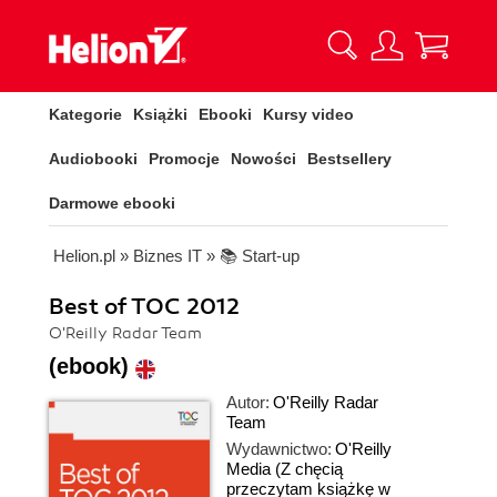
Kategorie
Książki
Ebooki
Kursy video
Audiobooki
Promocje
Nowości
Bestsellery
Darmowe ebooki
Helion.pl
»
Biznes IT
»
📚 Start-up
Best of TOC 2012
O'Reilly Radar Team
(ebook)
Autor:
O'Reilly Radar
Team
Wydawnictwo:
O'Reilly
Media
(Z chęcią
przeczytam książkę w