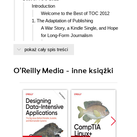
Introduction
Welcome to the Best of TOC 2012
1. The Adaptation of Publishing
A War Story, a Kindle Single, and Hope
for Long-Form Journalism
What is it like to write a Kindle
pokaż cały spis treści
Single?
Why did you price The Shores of
Tripoli at $1.99?
O'Reilly Media - inne książki
Did the royalty factor in your
decision?
What has the response been thus
far?
How would you compare the
response to your experience with
traditional publishing?
Why did you decide to experiment?
How do you see Kindle Singles and