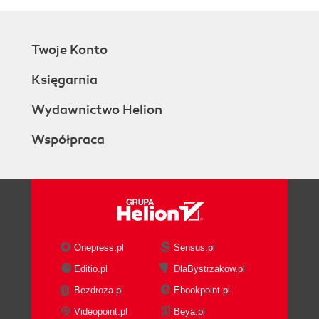
Twoje Konto
Księgarnia
Wydawnictwo Helion
Współpraca
Onepress.pl
Sensus.pl
Editio.pl
DlaBystrzakow.pl
Bezdroza.pl
Ebookpoint.pl
Videopoint.pl
Beya.pl