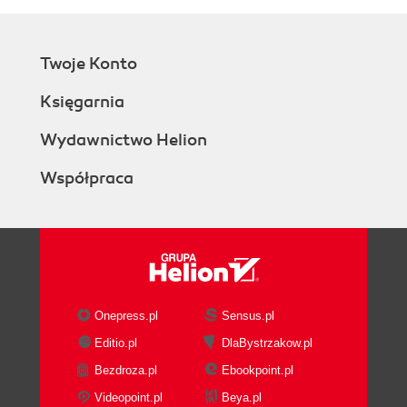
Twoje Konto
Księgarnia
Wydawnictwo Helion
Współpraca
Onepress.pl
Sensus.pl
Editio.pl
DlaBystrzakow.pl
Bezdroza.pl
Ebookpoint.pl
Videopoint.pl
Beya.pl