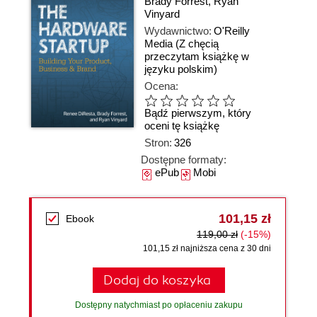
Brady Forrest
,
Ryan
Vinyard
Wydawnictwo:
O'Reilly
Media
(Z chęcią
przeczytam książkę w
języku polskim)
Ocena:
Bądź pierwszym, który
oceni tę książkę
Stron:
326
Dostępne formaty:
ePub
Mobi
101,15 zł
Ebook
119,00 zł
(-15%)
101,15 zł najniższa cena z 30 dni
Dodaj do koszyka
Dostępny natychmiast po opłaceniu zakupu