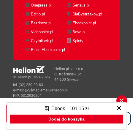
Parts and components
Onepress.pl
Sensus.pl
Tools
Editio.pl
DlaBystrzakow.pl
Integrated Circuits
Bezdroza.pl
Ebookpoint.pl
Connectivity
Software Platforms
Videopoint.pl
Beya.pl
Software Security and Privacy
Czytalisek.pl
Sploty
Glossary of Terms
Biblio.Ebookpoint.pl
Prototyping and Manufacturing
Processes
Electrical Components
Helion.pl sp. z o.o.
Sensors
ul. Kościuszki 1c
© Helion.pl 1991-2026
44-100 Gliwice
6. Manufacturing
tel. (32) 230-98-63
Preparing to Manufacture
e-mail:
[wyświetl email]@helion.pl
Where to Manufacture?
NIP: 6312636254
Regon: 241989027
Supply Chain Management
Ebook
101,15 zł
Importing from Foreign Manufacturers
Designed with ♥ by
Tonik.pl
What to Look for During Manufacturing
Dodaj do koszyka
Certification
Pełna wersja strony »
Packaging