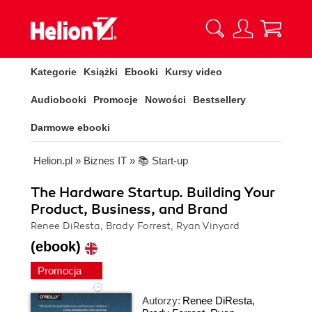
Kategorie
Książki
Ebooki
Kursy video
Audiobooki
Promocje
Nowości
Bestsellery
Darmowe ebooki
Helion.pl
»
Biznes IT
»
📚 Start-up
The Hardware Startup. Building Your
Product, Business, and Brand
Renee DiResta, Brady Forrest, Ryan Vinyard
(ebook)
Promocja
Autorzy:
Renee DiResta
,