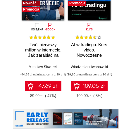
Nowość
Promocja
Promocj
Promocja
książka
ebook
kurs
książka
e
Twój pierwszy
AI w tradingu. Kurs
Jak o
milion w internecie.
video.
czas. O
Jak zarabiać na
Nowoczesne
odzysk
wiedzy i
narzędzia i
stwó
maksymalnie
strategie
im
Mirosław Skwarek
Włodzimierz Iwanowski
Da
wykorzystać swój
inwestycyjne
(44,99 zł najniższa cena z 30 dni)
(39,90 zł najniższa cena z 30 dni)
(24,95 zł naj
potencjał
47.69 zł
189.05 zł
89.99zł
(-47%)
199.00zł
(-5%)
49.9