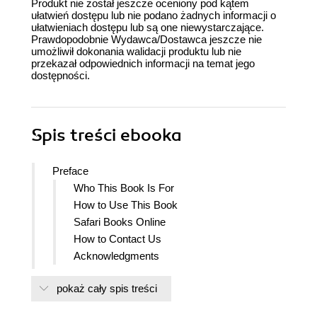
Produkt nie został jeszcze oceniony pod kątem
ułatwień dostępu lub nie podano żadnych informacji o
ułatwieniach dostępu lub są one niewystarczające.
Prawdopodobnie Wydawca/Dostawca jeszcze nie
umożliwił dokonania walidacji produktu lub nie
przekazał odpowiednich informacji na temat jego
dostępności.
Spis treści
ebooka
Preface
Who This Book Is For
How to Use This Book
Safari Books Online
How to Contact Us
Acknowledgments
1. The Hardware Startup Landscape
pokaż cały spis treści
Early Makers
The Whole Earth Catalog