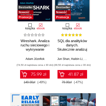
Bestseller
Bestseller
Nowość
Nowość
Nowość
Promocja
Promocja
książka
ebook
książka
ebook
Wireshark. Analiza
SQL dla analityków
Power 
ruchu sieciowego i
danych.
video
wykrywanie
Skutecznie analizuj
d
włamań
dane, wyciągaj
profe
wartościowe
Adam Józefiok
Jun Shan
,
Haibin Li
,
Matt Goldwasser
Ad
wnioski i opanuj
(74,50 zł najniższa cena z 30 dni)
(39,50 zł najniższa cena z 30 dni)
zaawansowany
SQL na potrzeby
75.99 zł
41.87 zł
2
praktycznych
zastosowań.
149.00zł
(-49%)
79.00zł
(-47%)
Wydanie IV