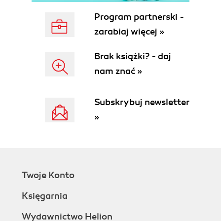
Environments
3.3.2.3. Orientation and Wayfinding
Program partnerski -
Mechanisms
zarabiaj więcej »
3.3.3. Organizing Digital Resources
3.3.3.1. Organizing Web-based
Brak książki? - daj
Resources
nam znać »
3.3.3.2. Information Architecture and
Organizing Systems
3.3.4. Organizing With Descriptive
Subskrybuj newsletter
Statistics
»
3.3.4.1. Exploratory Analysis to
Understand Data
3.3.4.2. Detecting Errors and Fraud
in Data
3.3.5. Organizing with Multiple Resource
Twoje Konto
Properties
3.4. Designing Resource-based Interactions
Księgarnia
3.4.1. Affordance and Capability
3.4.2. Interaction and Value Creation
Wydawnictwo Helion