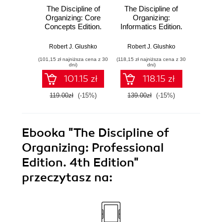
The Discipline of
The Discipline of
The Di
Organizing: Core
Organizing:
Organ
Concepts Edition.
Informatics Edition.
Conce
4th Edition
4th Edition
Robert J. Glushko
Robert J. Glushko
Rober
(101,15 zł najniższa cena z 30
(118,15 zł najniższa cena z 30
(118,15 zł 
dni)
dni)
101.15 zł
118.15 zł
119.00zł
(-15%)
139.00zł
(-15%)
139.0
Ebooka
"The Discipline of
Organizing: Professional
Edition. 4th Edition"
przeczytasz na: