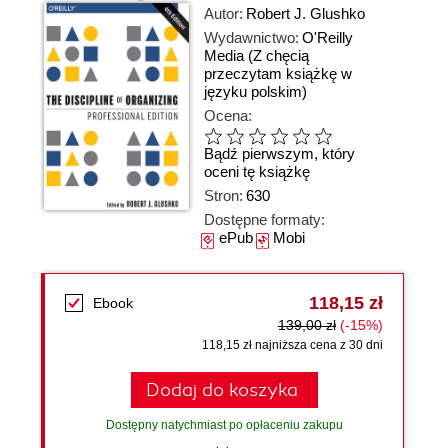
Autor:
Robert J. Glushko
Wydawnictwo:
O'Reilly
Media
(Z chęcią
przeczytam książkę w
języku polskim)
Ocena:
Bądź pierwszym, który
oceni tę książkę
Stron:
630
Dostępne formaty:
ePub
Mobi
118,15 zł
Ebook
139,00 zł
(-15%)
118,15 zł najniższa cena z 30 dni
Dodaj do koszyka
Dostępny natychmiast po opłaceniu zakupu