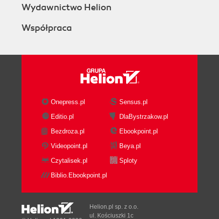
3.4.2.1. Value Creation with Physical
Wydawnictwo Helion
Resources
Współpraca
3.4.2.2. Value Creation with Digital
Resources
3.4.2.3. Accessibility
3.4.3. Access Policies
3.5. Maintaining Resources
3.5.1. Motivations for Maintaining
Resources
Onepress.pl
Sensus.pl
3.5.2. Preservation
Editio.pl
DlaBystrzakow.pl
3.5.2.1. Digitization and Preserving
Bezdroza.pl
Ebookpoint.pl
Resources
3.5.2.2. Preserving the Web
Videopoint.pl
Beya.pl
3.5.2.3. Preserving Resource
Czytalisek.pl
Sploty
Instances
Biblio.Ebookpoint.pl
3.5.2.4. Preserving Resource Types
3.5.2.5. Preserving Resource
Collections
Helion.pl sp. z o.o.
3.5.3. Curation
ul. Kościuszki 1c