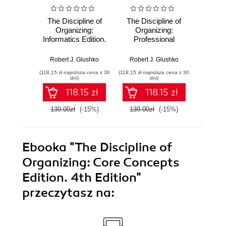
The Discipline of
The Discipline of
The Di
Organizing:
Organizing:
Org
Informatics Edition.
Professional
Pro
4th Edition
Edition. 4th Edition
E
Robert J. Glushko
Robert J. Glushko
Rober
(118,15 zł najniższa cena z 30
(118,15 zł najniższa cena z 30
(135,15 zł 
dni)
dni)
118.15 zł
118.15 zł
139.00zł
(-15%)
139.00zł
(-15%)
159.0
Ebooka
"The Discipline of
Organizing: Core Concepts
Edition. 4th Edition"
przeczytasz na: