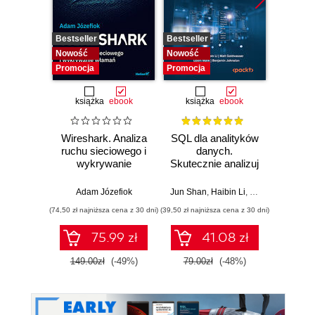
Bestseller
Bestseller
Nowość
Nowość
Nowość
Promocja
Promocja
książka
ebook
książka
ebook
Wireshark. Analiza
SQL dla analityków
Power 
ruchu sieciowego i
danych.
video
wykrywanie
Skutecznie analizuj
d
włamań
dane, wyciągaj
profe
wartościowe
Adam Józefiok
Jun Shan
,
Haibin Li
,
Matt Goldwasser
Ad
wnioski i opanuj
(74,50 zł najniższa cena z 30 dni)
(39,50 zł najniższa cena z 30 dni)
zaawansowany
SQL na potrzeby
75.99 zł
41.08 zł
2
praktycznych
zastosowań.
149.00zł
(-49%)
79.00zł
(-48%)
Wydanie IV