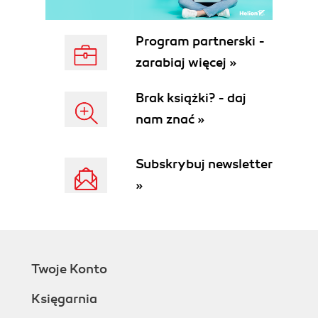
Environments
3.3.2.3. Orientation and Wayfinding
Mechanisms
Program partnerski -
3.3.3. Organizing Digital Resources
zarabiaj więcej »
3.3.3.1. Organizing Web-based
Resources
Brak książki? - daj
3.3.3.2. Information Architecture and
nam znać »
Organizing Systems
3.3.4. Organizing With Descriptive
Statistics
Subskrybuj newsletter
3.3.4.1. Exploratory Analysis to
»
Understand Data
3.3.4.2. Detecting Errors and Fraud
in Data
3.3.5. Organizing with Multiple Resource
Properties
Twoje Konto
3.4. Designing Resource-based Interactions
3.4.1. Affordance and Capability
Księgarnia
3.4.2. Interaction and Value Creation