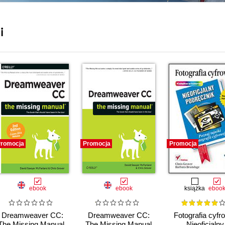
i
romocja
Promocja
Promocja
ebook
ebook
książka
eboo
Dreamweaver CC:
Dreamweaver CC:
Fotografia cyfr
The Missing Manual.
The Missing Manual
Nieoficjalny