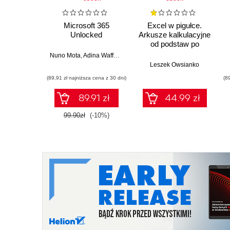
Microsoft 365
Excel w pigułce.
Unlocked
Arkusze kalkulacyjne
od podstaw po
zaawansowane
Nuno Mota
,
Adina Waffenschmidt
rozwiązania
Leszek Owsianko
(89,91 zł najniższa cena z 30 dni)
(8
89.91 zł
44.99 zł
99.90zł
(-10%)