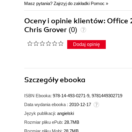
Masz pytania? Zajrzyj do zakładki
Pomoc
»
Oceny i opinie klientów: Offic
Chris Grover
(0)
Dodaj opinię
Szczegóły
ebooka
ISBN Ebooka:
978-14-493-0271-9, 9781449302719
Data wydania ebooka :
2010-12-17
Język publikacji:
angielski
Rozmiar pliku ePub:
28.7MB
Rozmiar pliku Mobi:
28.7MB