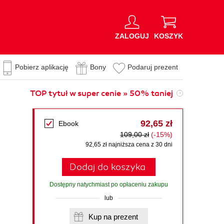
ZALOGUJ
KOSZYK
Pobierz aplikację
Bony
Podaruj prezent
TOP tytuł w super cenie » 50% taniej
92,65 zł
Ebook
109,00 zł
(-15%)
92,65 zł najniższa cena z 30 dni
Dodaj do koszyka
Dostępny natychmiast po opłaceniu zakupu
lub
Kup na prezent