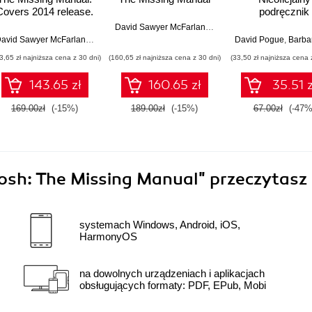
Covers 2014 release.
podręcznik
2nd Edition
David Sawyer McFarland
,
Chris Grover
,
E. A. Vander Veer
David Sawyer McFarland
,
Chris Grover
David Pogue
,
Barbara Bru
3,65 zł najniższa cena z 30 dni)
(160,65 zł najniższa cena z 30 dni)
(33,50 zł najniższa cena 
143.65 zł
160.65 zł
35.51 z
169.00zł
(-15%)
189.00zł
(-15%)
67.00zł
(-47%
tosh: The Missing Manual"
przeczytasz 
systemach Windows, Android, iOS,
HarmonyOS
na dowolnych urządzeniach i aplikacjach
obsługujących formaty: PDF, EPub, Mobi