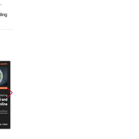
.
ding
Promocja
Promoc
ebook
kurs