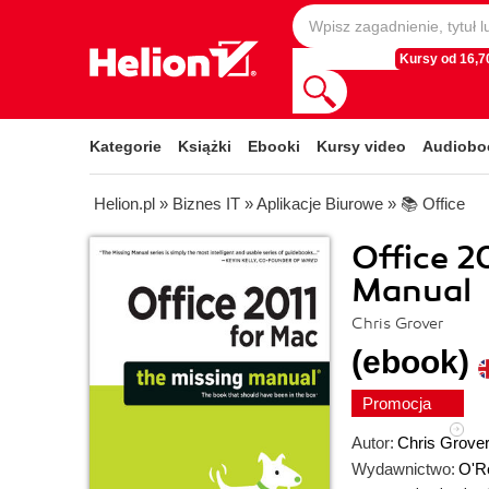
Kursy od 16,70
Kategorie
Książki
Ebooki
Kursy video
Audiobo
Helion.pl
»
Biznes IT
»
Aplikacje Biurowe
»
📚 Office
Office 2
Manual
Chris Grover
(ebook)
Promocja
Autor:
Chris Grove
Wydawnictwo:
O'Re