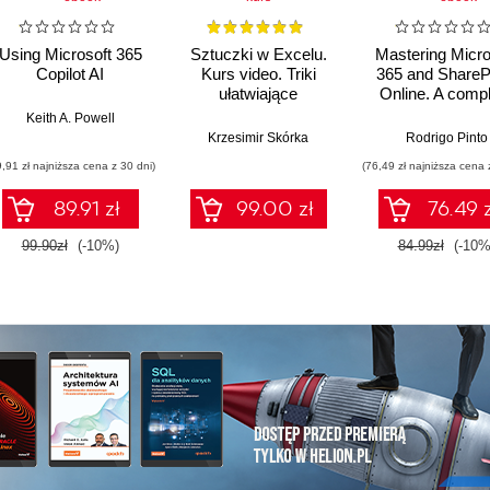
Using Microsoft 365
Sztuczki w Excelu.
Mastering Micro
Copilot AI
Kurs video. Triki
365 and ShareP
ułatwiające
Online. A comp
codzienną pracę
guide to boost
Keith A. Powell
organizationa
Krzesimir Skórka
Rodrigo Pinto
efficiency wit
9,91 zł najniższa cena z 30 dni)
(76,49 zł najniższa cena 
Microsoft 365's 
world solutio
89.91 zł
99.00 zł
76.49 z
99.90zł
(-10%)
84.99zł
(-10%