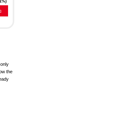
21%)
a
 only
now the
ready