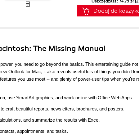
Oszczędzasz: 74,79 zł (
Dodaj do koszyk
Macintosh: The Missing Manual
ll power, you need to go beyond the basics. This entertaining guide not
w Outlook for Mac, it also reveals useful lots of things you didn't k
 features you use most -- and plenty of power-user tips when you're 
on, use SmartArt graphics, and work online with Office Web Apps.
 craft beautiful reports, newsletters, brochures, and posters.
culations, and summarize the results with Excel.
contacts, appointments, and tasks.