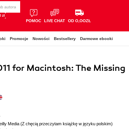
 zł
POMOC
LIVE CHAT
OD O,OOZŁ
oki
Promocje
Nowości
Bestsellery
Darmowe ebooki
011 for Macintosh: The Missing
r
illy Media
(Z chęcią przeczytam książkę w języku polskim)