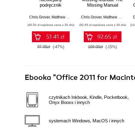
podręcznik
Missing Manual
Chris Grover
,
Matthew MacDonald
Chris Grover
,
E. Moore
,
Matthew MacDonald
(48,50 zł najniższa cena z 30 dni)
(92,65 zł najniższa cena z 30 dni)
(14
51.41 zł
92.65 zł
97.00zł
(-47%)
109.00zł
(-15%)
Ebooka
"Office 2011 for Macin
czytnikach Inkbook, Kindle, Pocketbook,
Onyx Booxs i innych
systemach Windows, MacOS i innych