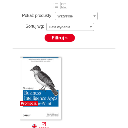
Pokaż produkty:
Wszystkie
Sortuj wg:
Data wydania
Filtruj »
Promocja