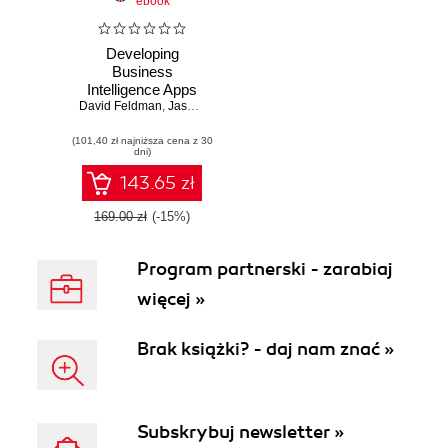
ebook
Developing
Business
Intelligence Apps
David Feldman
for SharePoint.
,
Jason Himmelstein
Combine the
(101,40 zł najniższa cena z 30
Power of
dni)
SharePoint,
LightSwitch, Power
143.65 zł
View, and SQL
Server 2012
169.00 zł
(-15%)
Program partnerski - zarabiaj
więcej »
Brak książki? - daj nam znać »
Subskrybuj newsletter »