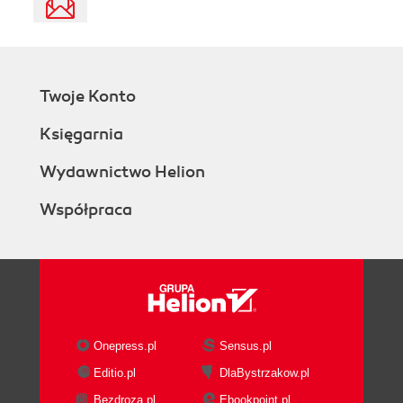
Twoje Konto
Księgarnia
Wydawnictwo Helion
Współpraca
Onepress.pl
Sensus.pl
Editio.pl
DlaBystrzakow.pl
Bezdroza.pl
Ebookpoint.pl