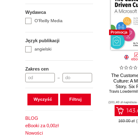
Wydawca
O'Reilly Media
Promocja
Język publikacji
angielski
ebo
Zakres cen
The Custome
–
Culture: A M
Story. Six
Travis Lowdermil
Strategies to
Culture and 
Wyczyść
(101,40 zł najniższa
Learning-F
Organiza
143.
BLOG
169.00 zł
eBooki za 0,00zł
Nowości