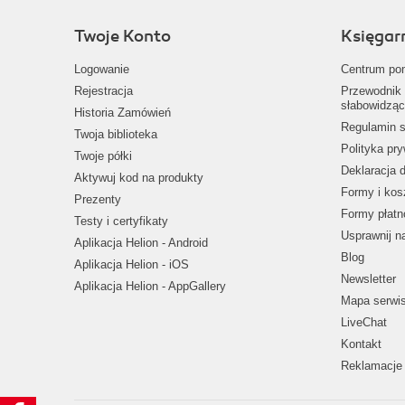
Twoje Konto
Księgar
Logowanie
Centrum po
Rejestracja
Przewodnik 
słabowidząc
Historia Zamówień
Regulamin s
Twoja biblioteka
Polityka pr
Twoje półki
Deklaracja 
Aktywuj kod na produkty
Formy i kos
Prezenty
Formy płatn
Testy i certyfikaty
Usprawnij 
Aplikacja Helion - Android
Blog
Aplikacja Helion - iOS
Newsletter
Aplikacja Helion - AppGallery
Mapa serwi
LiveChat
Kontakt
Reklamacje 