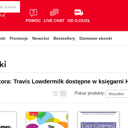
 zł
POMOC
LIVE CHAT
OD O,OOZŁ
oki
Promocje
Nowości
Bestsellery
Darmowe ebooki
ki
tora: Travis Lowdermilk dostępne w księgarni 
Pokaż produkty:
Wszystkie