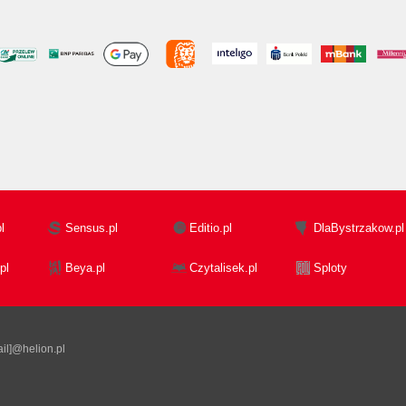
l
Sensus.pl
Editio.pl
DlaBystrzakow.pl
pl
Beya.pl
Czytalisek.pl
Sploty
il]@helion.pl