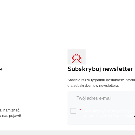
»
Subskrybuj newsletter 
Średnio raz w tygodniu dostaniesz infor
dla subskrybentów newslettera.
Daj nam znać.
*
Chcę otrzymywać na podany e-ma
u nas pojawił.
oraz nowościach wydawniczych.