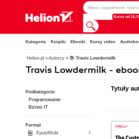
Kursy od 16,70
Kategorie
Książki
Ebooki
Kursy video
Audiobo
Helion.pl
» Autorzy
» 📚
Travis Lowdermilk
Travis Lowdermilk - eboo
Tytuły au
Podkategorie:
Programowanie
Biznes IT
Format
Epub/Mobi
3