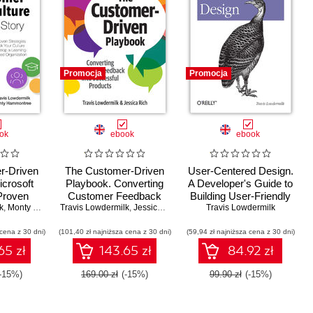
Promocja
Promocja
ok
ebook
ebook
r-Driven
The Customer-Driven
User-Centered Design.
icrosoft
Playbook. Converting
A Developer's Guide to
 Proven
Customer Feedback
Building User-Friendly
k
 Hack Your
,
Monty Hammontree
Travis Lowdermilk
into Successful
,
Jessica Rich
Travis Lowdermilk
Applications
Develop a
Products
 cena z 30 dni)
ocused
(101,40 zł najniższa cena z 30 dni)
(59,94 zł najniższa cena z 30 dni)
tion
65 zł
143.65 zł
84.92 zł
(-15%)
169.00 zł
(-15%)
99.90 zł
(-15%)