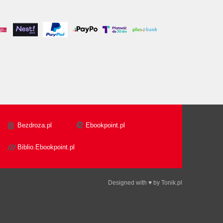
Bezdroza.pl
Ebookpoint.pl
Biblio.Ebookpoint.pl
Designed with ♥ by
Tonik.pl