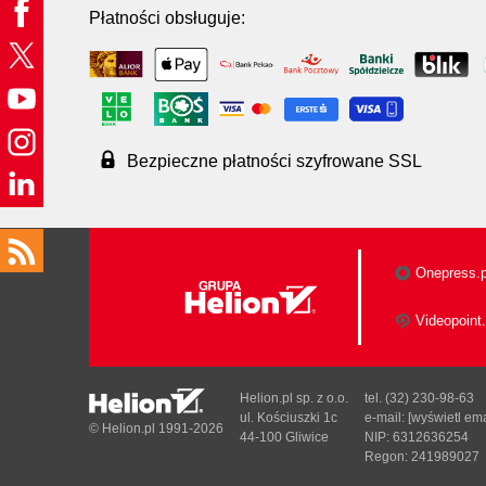
Płatności obsługuje:
Bezpieczne płatności szyfrowane SSL
Onepress.p
Videopoint.
Helion.pl sp. z o.o.
tel. (32) 230-98-63
ul. Kościuszki 1c
e-mail:
[wyświetl ema
© Helion.pl 1991-2026
44-100 Gliwice
NIP: 6312636254
Regon: 241989027