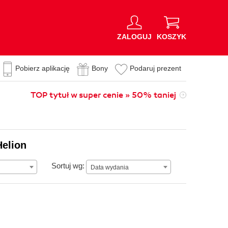
ZALOGUJ
KOSZYK
Pobierz aplikację
Bony
Podaruj prezent
TOP tytuł w super cenie » 50% taniej
Helion
Data wydania
Sortuj wg:
Data wydania