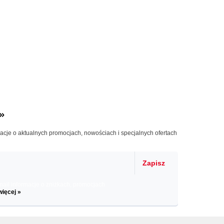
»
macje o aktualnych promocjach, nowościach i specjalnych ofertach
Zapisz
il informacje o zniżkach, promocjach
więcej »