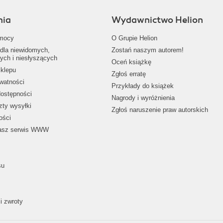
nia
Wydawnictwo Helion
mocy
O Grupie Helion
dla niewidomych,
Zostań naszym autorem!
ych i niesłyszących
Oceń książkę
klepu
Zgłoś erratę
ywatności
Przykłady do książek
dostępności
Nagrody i wyróżnienia
zty wysyłki
Zgłoś naruszenie praw autorskich
ości
nasz serwis WWW
su
i zwroty