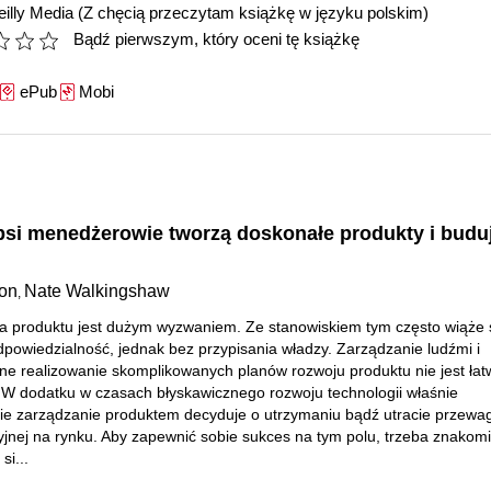
illy Media
(Z chęcią przeczytam książkę w języku polskim)
Bądź pierwszym, który oceni tę książkę
ePub
Mobi
epsi menedżerowie tworzą doskonałe produkty i budu
son
Nate Walkingshaw
,
ra produktu jest dużym wyzwaniem. Ze stanowiskiem tym często wiąże 
powiedzialność, jednak bez przypisania władzy. Zarządzanie ludźmi i
e realizowanie skomplikowanych planów rozwoju produktu nie jest ła
W dodatku w czasach błyskawicznego rozwoju technologii właśnie
e zarządzanie produktem decyduje o utrzymaniu bądź utracie przewag
jnej na rynku. Aby zapewnić sobie sukces na tym polu, trzeba znakomi
si...