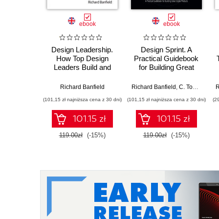
ebook
ebook
Design Leadership.
Design Sprint. A
How Top Design
Practical Guidebook
Leaders Build and
for Building Great
Grow Successful
Digital Products
Organizations
Richard Banfield
Richard Banfield
,
C. Todd Lombardo
R
(101,15 zł najniższa cena z 30 dni)
(101,15 zł najniższa cena z 30 dni)
(2
101.15 zł
101.15 zł
119.00zł
(-15%)
119.00zł
(-15%)