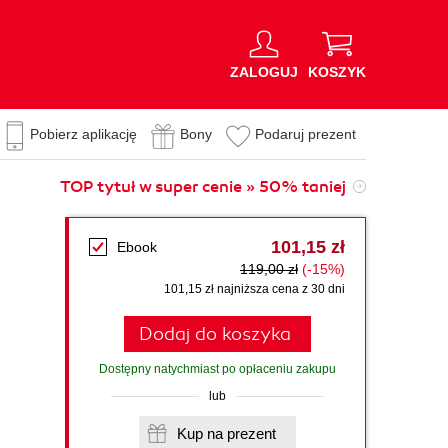
ZALOGUJ
KOSZYK
Pobierz aplikację
Bony
Podaruj prezent
TOP tytuł w super cenie » 50% taniej
101,15 zł
Ebook
119,00 zł
(-15%)
101,15 zł najniższa cena z 30 dni
Dodaj do koszyka
Dostępny natychmiast po opłaceniu zakupu
lub
Kup na prezent