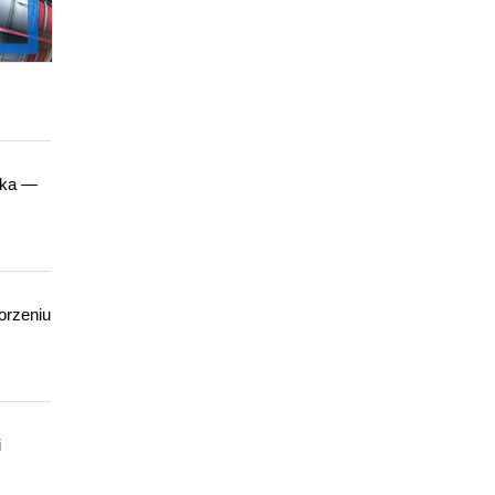
ika —
orzeniu
i