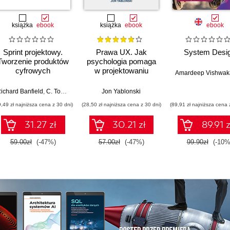
książka
ebook
książka
ebook
ebook
Sprint projektowy.
Prawa UX. Jak
System Desi
Tworzenie produktów
psychologia pomaga
cyfrowych
w projektowaniu
Amardeep Vishwa
lepszych produktów i
usług. Wydanie II
ichard Banfield
,
Trace Wax
,
C. Todd Lombardo
,
Trace Wax
Jon Yablonski
9,49 zł najniższa cena z 30 dni)
(28,50 zł najniższa cena z 30 dni)
(89,91 zł najniższa cena 
31.27 zł
30.21 zł
89.91 z
59.00zł
(-47%)
57.00zł
(-47%)
99.90zł
(-10%