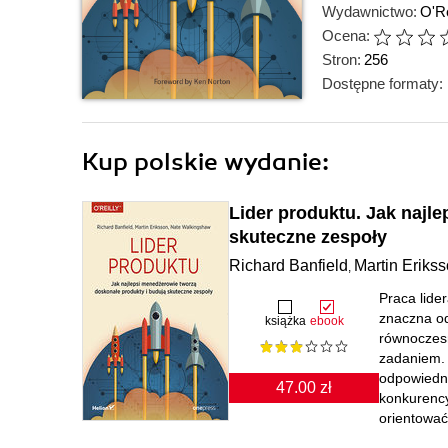
Wydawnictwo:
O'Re
Ocena:
Stron:
256
Dostępne formaty:
Kup polskie wydanie:
Lider produktu. Jak najl
skuteczne zespoły
Richard Banfield
Martin Eriks
,
Praca lide
znaczna od
książka
ebook
równoczesn
zadaniem. 
odpowiedni
47.00 zł
konkurency
orientować 