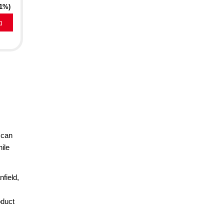
21%)
a
 can
ile
field,
oduct