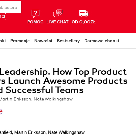
 zł
POMOC
LIVE CHAT
OD O,OOZŁ
oki
Promocje
Nowości
Bestsellery
Darmowe ebooki
Leadership. How Top Product
s Launch Awesome Products
d Successful Teams
 Martin Eriksson, Nate Walkingshaw
nfield
,
Martin Eriksson
,
Nate Walkingshaw