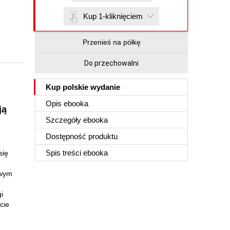
Kup 1-kliknięciem
Przenieś na półkę
Do przechowalni
Kup polskie wydanie
Opis
ebooka
ją
Szczegóły
ebooka
Dostępność produktu
Spis treści
ebooka
się
twym
i
cie