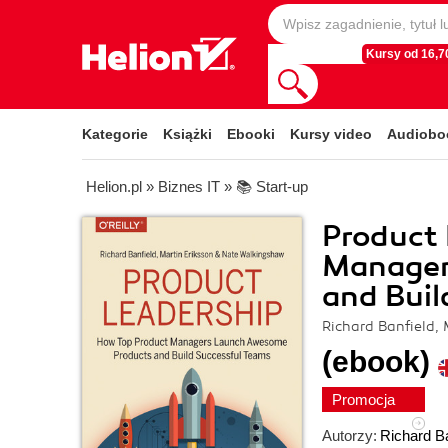
Kursy od 16,70
Kategorie
Książki
Ebooki
Kursy video
Audiobo
Helion.pl
»
Biznes IT
»
📚 Start-up
Product 
Manager
and Buil
Richard Banfield,
(ebook)
Promocja
Autorzy:
Richard Ba