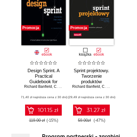
Promocja
Promocja
ebook
książka
ebook
Design Sprint. A
Sprint projektowy.
Practical
Tworzenie
Guidebook for
produktów
Richard Banfield
Building Great
,
C. Todd Lombardo
Richard Banfield
cyfrowych
,
Trace Wax
,
C. Todd Lombardo
,
T
Digital Products
(71,40 zł najniższa cena z 30 dni)
(29,49 zł najniższa cena z 30 dni)
101.15 zł
31.27 zł
119.00 zł
(-15%)
59.00zł
(-47%)
Program partnerski - zarabiaj