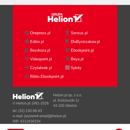
Onepress.pl
Sensus.pl
Editio.pl
DlaBystrzakow.pl
Bezdroza.pl
Ebookpoint.pl
Videopoint.pl
Beya.pl
Czytalisek.pl
Sploty
Biblio.Ebookpoint.pl
Helion.pl sp. z o.o.
ul. Kościuszki 1c
© Helion.pl 1991-2026
44-100 Gliwice
tel. (32) 230-98-63
e-mail:
[wyświetl email]@helion.pl
NIP: 6312636254
Regon: 241989027