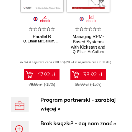
ebook
ebook
Parallel R
Managing RPM-
Q. Ethan McCallum
,
Stephen Weston
Based Systems
with Kickstart and
Q. Ethan McCallum
Yum
(47,94 zł najniższa cena z 30 dni)
(23,94 zł najniższa cena z 30 dni)
67.92 zł
33.92 zł
79.90 zł
(-15%)
39.90 zł
(-15%)
Program partnerski - zarabiaj
więcej »
Brak książki? - daj nam znać »