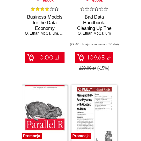
ebook
ebook
Business Models
Bad Data
for the Data
Handbook.
Economy
Cleaning Up The
Q. Ethan McCallum
,
Ken Gleason
Data So You Can
Q. Ethan McCallum
Get Back To Work
(77,40 zł najniższa cena z 30 dni)
0.00 zł
109.65 zł
129.00 zł
(-15%)
Promocja
Promocja