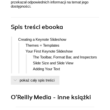
przekazał odpowiednich informacji na temat jego
dostępności.
Spis treści
ebooka
Creating a Keynote Slideshow
Themes = Templates
Your First Keynote Slideshow
The Toolbar, Format Bar, and Inspectors
Slide Size and Slide View
Adding Your Text
Changing the Slide Layout with Master
pokaż cały spis treści
Slides
Adding an Image
Making Changes to the Layout
O'Reilly Media - inne książki
Adding and Inserting Slides
Adding Slide Transitions