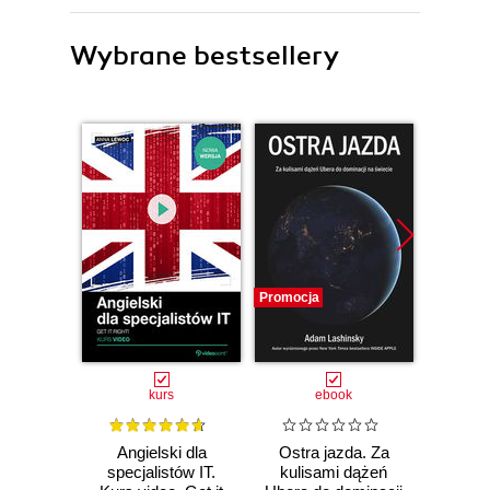
Wybrane bestsellery
Promocja
Promocj
kurs
ebook
ksią
Angielski dla
Ostra jazda. Za
Super
specjalistów IT.
kulisami dążeń
pro