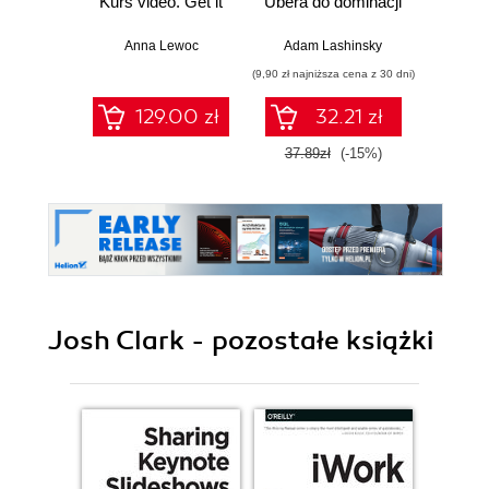
Kurs video. Get it
Ubera do dominacji
Prze
right!
na świecie
ro
han
Anna Lewoc
Adam Lashinsky
Je
zar
(9,90 zł najniższa cena z 30 dni)
(34,50 zł naj
l
sprze
129.00 zł
32.21 zł
pomo
mediów
37.89zł
(-15%)
69.0
e-
Josh Clark - pozostałe książki