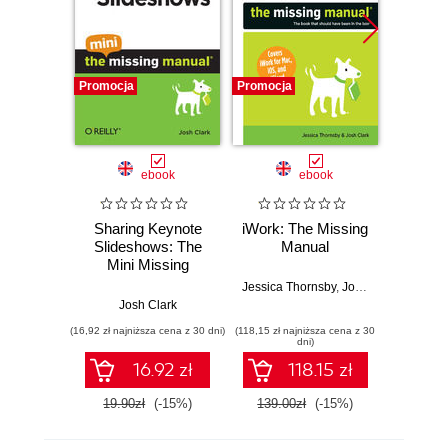
Promocja
Promocja
Promocj
ebook
ebook
Sharing Keynote
iWork: The Missing
Ta
Slideshows: The
Manual
Desig
Mini Missing
iPh
Manual
Jessica Thornsby
,
Josh Clark
Josh Clark
Jo
(16,92 zł najniższa cena z 30 dni)
(118,15 zł najniższa cena z 30
(109,65 zł 
dni)
16.92 zł
118.15 zł
19.90zł
(-15%)
139.00zł
(-15%)
129.0