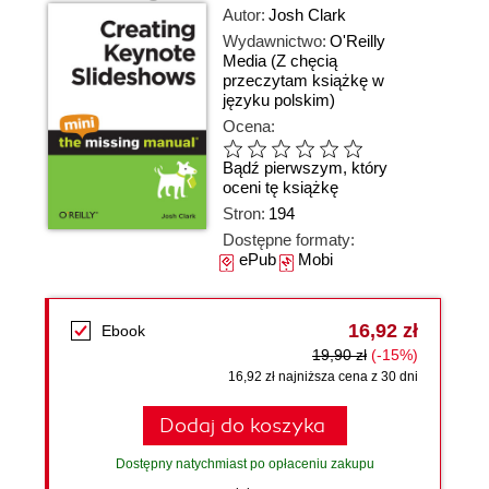
Autor:
Josh Clark
Wydawnictwo:
O'Reilly
Media
(Z chęcią
przeczytam książkę w
języku polskim)
Ocena:
Bądź pierwszym, który
oceni tę książkę
Stron:
194
Dostępne formaty:
ePub
Mobi
16,92 zł
Ebook
19,90 zł
(-15%)
16,92 zł najniższa cena z 30 dni
Dodaj do koszyka
Dostępny natychmiast po opłaceniu zakupu