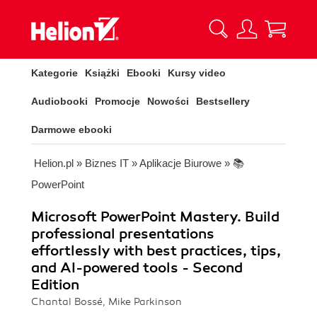
Kategorie
Książki
Ebooki
Kursy video
Audiobooki
Promocje
Nowości
Bestsellery
Darmowe ebooki
Helion.pl
»
Biznes IT
»
Aplikacje Biurowe
»
📚
PowerPoint
Microsoft PowerPoint Mastery. Build
professional presentations
effortlessly with best practices, tips,
and AI-powered tools - Second
Edition
Chantal Bossé, Mike Parkinson