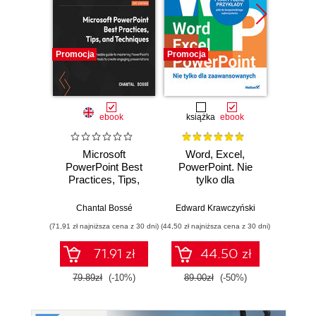
Promocja
Promocja
Promocj
ebook
książka
ebook
Microsoft
Word, Excel,
Angi
PowerPoint Best
PowerPoint. Nie
specj
Practices, Tips,
tylko dla
Kurs v
and Techniques. An
zaawansowanych
indispensable
Chantal Bossé
Edward Krawczyński
An
guide to mastering
(71,91 zł najniższa cena z 30 dni)
(44,50 zł najniższa cena z 30 dni)
(96,75 zł naj
PowerPoint's
advanced tools to
71.91 zł
44.50 zł
create engaging
presentations
79.89zł
(-10%)
89.00zł
(-50%)
129.