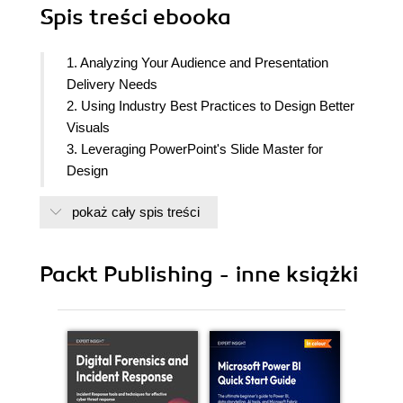
Spis treści
ebooka
1. Analyzing Your Audience and Presentation
Delivery Needs
2. Using Industry Best Practices to Design Better
Visuals
3. Leveraging PowerPoint's Slide Master for
Design
4. Using PowerPoint's Document Masters for
pokaż cały spis treści
Accessible Handouts and Notes
5. Starting Your Presentation With M365 Copilot
6. Using Artificial Intelligence to Improve Your
Packt Publishing - inne książki
Visuals
7. Adding and Modifying Visual Elements
8. Adding and Modifying Multimedia Elements
9. Working with Transitions and Animations
10. Building Flexibility and Interactivity into Your
Presentations