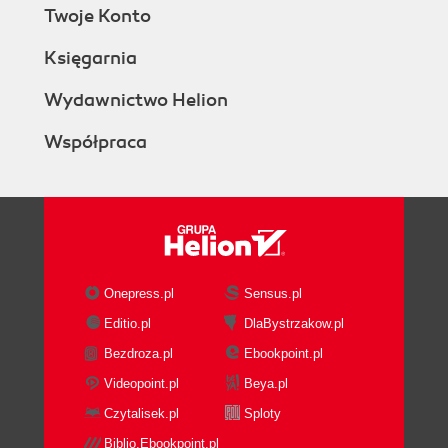
Twoje Konto
Księgarnia
Wydawnictwo Helion
Współpraca
Onepress.pl
Sensus.pl
Editio.pl
DlaBystrzakow.pl
Bezdroza.pl
Ebookpoint.pl
Videopoint.pl
Beya.pl
Czytalisek.pl
Sploty
Biblio.Ebookpoint.pl