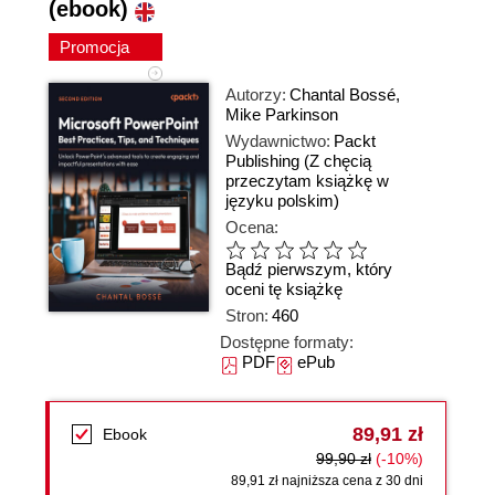
(ebook)
Promocja
Autorzy:
Chantal Bossé
,
Mike Parkinson
Wydawnictwo:
Packt
Publishing
(Z chęcią
przeczytam książkę w
języku polskim)
Ocena:
Bądź pierwszym, który
oceni tę książkę
Stron:
460
Dostępne formaty:
PDF
ePub
89,91 zł
Ebook
99,90 zł
(-10%)
89,91 zł najniższa cena z 30 dni