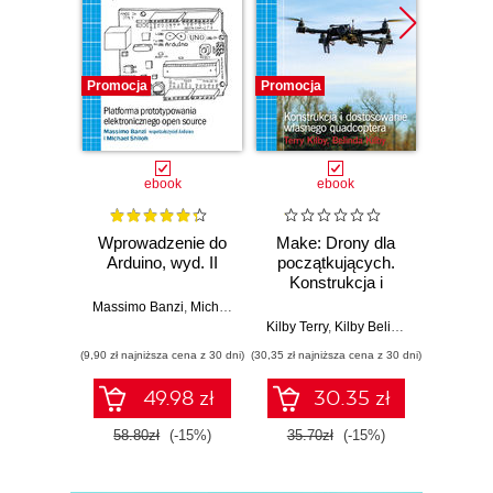
Promocja
Promocja
Promocj
ebook
ebook
Wprowadzenie do
Make: Drony dla
K
Arduino, wyd. II
początkujących.
nies
Konstrukcja i
(nie) 
dostosowanie
Księ
Massimo Banzi
,
Michael Shiloh
własnego
prawdz
Kilby Terry
,
Kilby Belinda
I
quadcoptera
nie
(9,90 zł najniższa cena z 30 dni)
(30,35 zł najniższa cena z 30 dni)
(21,17 zł naj
49.98 zł
30.35 zł
58.80zł
(-15%)
35.70zł
(-15%)
24.9