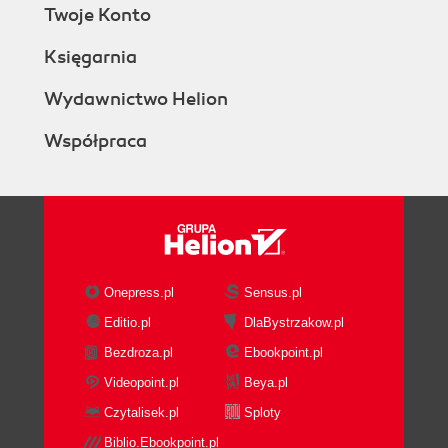
Twoje Konto
Księgarnia
Wydawnictwo Helion
Współpraca
Onepress.pl
Sensus.pl
Editio.pl
DlaBystrzakow.pl
Bezdroza.pl
Ebookpoint.pl
Videopoint.pl
Beya.pl
Czytalisek.pl
Sploty
Biblio.Ebookpoint.pl