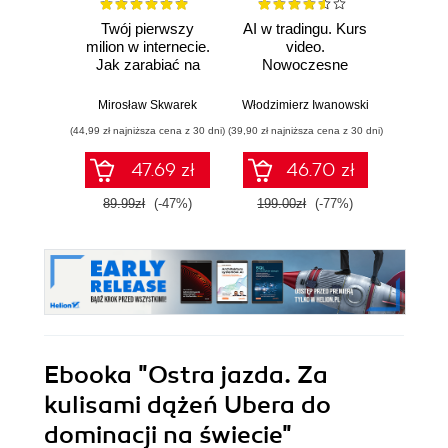
Twój pierwszy
AI w tradingu. Kurs
Jak o
milion w internecie.
video.
czas. O
Jak zarabiać na
Nowoczesne
odzysk
wiedzy i
narzędzia i
stwó
maksymalnie
strategie
im
Mirosław Skwarek
Włodzimierz Iwanowski
Da
wykorzystać swój
inwestycyjne
(44,99 zł najniższa cena z 30 dni)
(39,90 zł najniższa cena z 30 dni)
(24,95 zł naj
potencjał
47.69 zł
46.70 zł
89.99zł
(-47%)
199.00zł
(-77%)
49.9
Ebooka
"Ostra jazda. Za
kulisami dążeń Ubera do
dominacji na świecie"