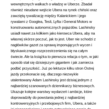
wewnętrznych walkach o władzę w Uberze. Zbadał
również nieudane wejście Ubera na rynek chiński oraz
zawziętą rywalizację między Kalanickiem i jego
rywalami z Googlea, Tesli, Lyfta i General Motors w
konstruowaniu autonomicznych pojazdów. Lashinsky
usiadł nawet za kółkiem jako kierowca Ubera, aby na
własnej skórze poczuć, jak to jest. Uber nie schodzi z
nagłówków gazet za sprawą imponujących wycen i
błyskawicznego rozprzestrzenienia się na całym
świecie. Ale ta książka to pierwsza relacja o tym, w jaki
sposób stał się dzisiejszym gigantem i jak zamierza
podbić przyszłość. Już po lekturze kilku stron Ostrej
jazdy przekonacie się, dlaczego niezwykle
utalentowany Adam Lashinsky jest dzisiaj jednym z
najbardziej szanowanych dziennikarzy biznesowych.
Ukazuje kolejne warstwy wydarzeń i ambicje, które
doprowadziły do powstania jednej z najbardziej
kontrowersyjnych i przebojowych firm, Ubera, a także