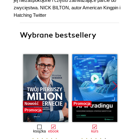
jej niezaspokojone i często zatrważające parcie do
zwycięstwa. NICK BILTON, autor American Kingpin i
Hatching Twitter
Wybrane bestsellery
Nowość
Promocja
Promocj
Promocja
książka
ebook
kurs
książka
e