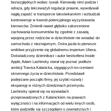
bezwzględnych wobec rywali. Kierowały nimi podziw i
odraza, gdy lekceważyli regulacje prawne, wywoływali
nagłą zapaść w transporcie taksówkarskim i wzbudzali
kontrowersje w kwestii potencjalnego wyzyskiwania
kierowców. Zmienili nawet głęboko zakorzenione
zachowania konsumentów by zgodnie z zasadą
wpojoną przez rodziców w dzieciństwie nie wsiadać do
samochodu z nieznajomym. Ostra jazda to pierwsze
wnikliwe przyjrzenie się globalnemu imperium Ubera.
Doświadczony dziennikarz i autor bestsellera Inside
Apple, Adam Lashinsky starał się poznać podłoże
ambicji Travisa Kalanicka, sięgających ko-rzeniami
skromnego życia w dzieciństwie. Przedstawił
podejrzane początki firmy, jej szybki rozwój i
ekspansję w różnych dziedzinach przemysłu.
Lashinsky opierał się na wywiadach
przeprowadzonych z Kalanickiem na prawach
wyłączności i na informacjach od wielu innych osób,
które podzieliły się szczegółami o zewnętrznych i