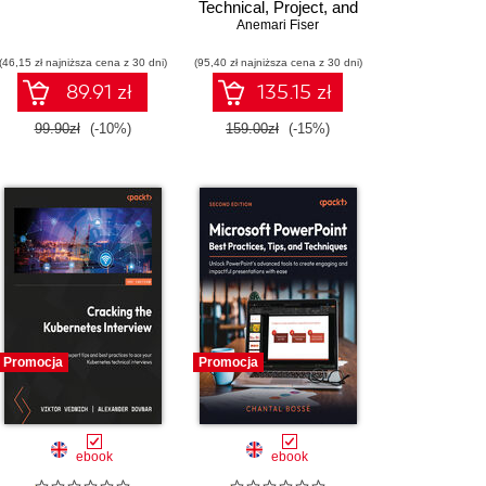
Technical, Project, and
 Harendrasinh Mahida
,
Gopi Desaboyina
People Leader
Anemari Fiser
(46,15 zł najniższa cena z 30 dni)
(95,40 zł najniższa cena z 30 dni)
89.91 zł
135.15 zł
99.90zł
(-10%)
159.00zł
(-15%)
Promocja
Promocja
ebook
ebook