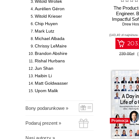
Witold Wrotek
The Product
Aurélien Géron
Engineer. B
Witold Krieser
Impactful Sof
Chip Huyen
Drew Hos
Your Us
Mark Lutz
(143,40 zł najniższa
Michael Albada
203.
Chrissy LeMaire
Brandon Abshire
239.00zł
(
Rishal Hurbans
Jun Shan
Haibin Li
Matt Goldwasser
Upom Malik
Bony podarunkowe »
Promocja
Podaruj prezent »
Nasi autorzy »