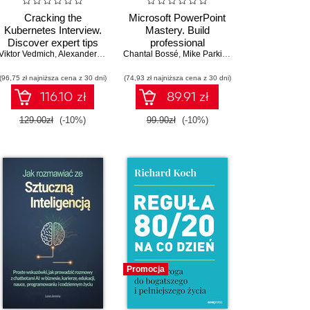
Cracking the
Microsoft PowerPoint
Kubernetes Interview.
Mastery. Build
Discover expert tips
professional
 Sahay
Viktor Vedmich
and best practices to
,
Alexander Dovnar
Chantal Bossé
,
Viktoria Semaan
presentations
,
Mike Parkinson
ace your Kubernetes
effortlessly with best
(96,75 zł najniższa cena z 30 dni)
technical interviews
(74,93 zł najniższa cena z 30 dni)
practices, tips, and AI-
powered tools - Second
116.10 zł
89.91 zł
Edition
129.00zł
(-10%)
99.90zł
(-10%)
Promocja