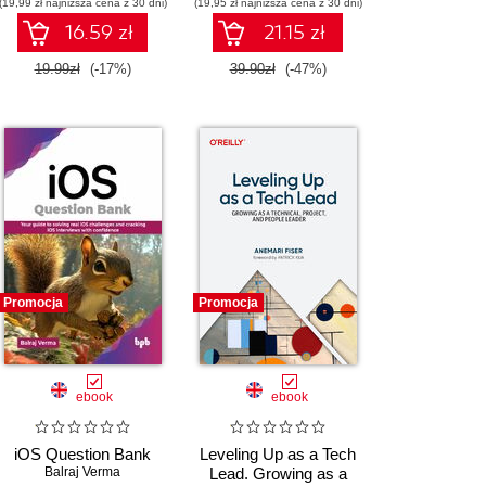
(19,99 zł najniższa cena z 30 dni)
(19,95 zł najniższa cena z 30 dni)
16.59 zł
21.15 zł
19.99zł
(-17%)
39.90zł
(-47%)
Promocja
Promocja
ebook
ebook
iOS Question Bank
Leveling Up as a Tech
Balraj Verma
Lead. Growing as a