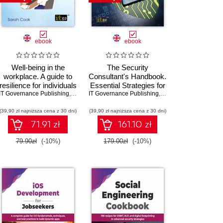
ebook
ebook
Well-being in the
The Security
workplace. A guide to
Consultant's Handbook.
resilience for individuals
Essential Strategies for
IT Governance Publishing
and teams
,
Sarah Cook
IT Governance Publishing
Building and Managing
,
Richard Bingley
a Security Consulting
(39,90 zł najniższa cena z 30 dni)
(39,90 zł najniższa cena z 30 dni)
Business
71.91 zł
161.10 zł
79.90zł
(-10%)
179.00zł
(-10%)