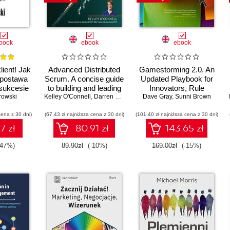
book
ebook
ebook
klient! Jak
Advanced Distributed
Gamestorming 2.0. An
 postawa
Scrum. A concise guide
Updated Playbook for
sukcesie
to building and leading
Innovators, Rule
projektu
rowski
Kelley O'Connell
remote and hybrid
,
Darren Wilmshurst
Dave Gray
,
Lindy Quick
Breakers, and
,
Sunni Brown
Scrum Teams
Changemakers
cena z 30 dni)
(67,43 zł najniższa cena z 30 dni)
(101,40 zł najniższa cena z 30 dni)
7 zł
80.91 zł
143.65 zł
-47%)
89.90zł
(-10%)
169.00zł
(-15%)