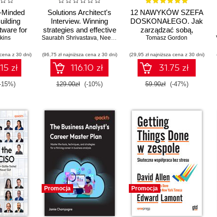
-Minded
Solutions Architect's
12 NAWYKÓW SZEFA
uilding
Interview. Winning
DOSKONAŁEGO. Jak
tware for
strategies and effective
zarządzać sobą,
kins
ers
Saurabh Shrivastava
tactics for interview
,
Neelanjali Srivastav
karierą i zespołem w
Tomasz Gordon
,
Dhiraj Thakur
,
Sanjeet
success
czasach
 cena z 30 dni)
(96,75 zł najniższa cena z 30 dni)
(29,95 zł najniższa cena z 30 dni)
hiperzmienności
15 zł
116.10 zł
31.75 zł
-15%)
129.00zł
(-10%)
59.90zł
(-47%)
Promocja
Promocja