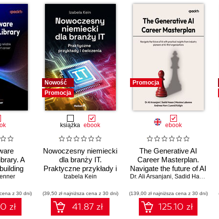
Nowość
Promocja
Promocja
ok
książka
ebook
ebook
ware
Nowoczesny niemiecki
The Generative AI
brary. A
dla branży IT.
Career Masterplan.
building
Praktyczne przykłady i
Navigate the future of AI
ems and a
renner
Izabela Kein
ćwiczenia
Dr. Ali Arsanjani
with practical insights
,
Sadid Hasan
,
Ma
career
from industry pioneers
 cena z 30 dni)
(39,50 zł najniższa cena z 30 dni)
(139,00 zł najniższa cena z 30 dni)
at AI-first organizations
10 zł
41.87 zł
125.10 zł