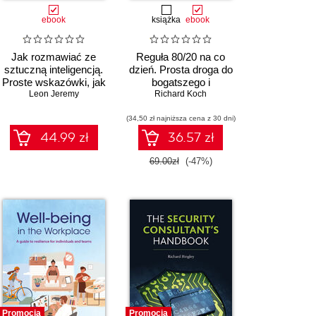
ebook
książka
ebook
Jak rozmawiać ze
Reguła 80/20 na co
sztuczną inteligencją.
dzień. Prosta droga do
Proste wskazówki, jak
bogatszego i
prowadzić rozmowy z
Leon Jeremy
pełniejszego życia
Richard Koch
chatbotami AI w
biznesie, karierze,
(34,50 zł najniższa cena z 30 dni)
edukacji, nauce,
44.99 zł
36.57 zł
programowaniu i
codziennym życiu
69.00zł
(-47%)
Promocja
Promocja