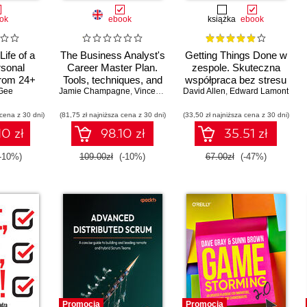
ok
ebook
książka
ebook
Life of a
The Business Analyst's
Getting Things Done w
sonal
Career Master Plan.
zespole. Skuteczna
from 24+
Tools, techniques, and
współpraca bez stresu
d CISOs —
 Gee
Jamie Champagne
strategies for a thriving
,
Vincent Mirabelli
David Allen
,
Edward Lamont
e Never
career in business
 cena z 30 dni)
(81,75 zł najniższa cena z 30 dni)
analysis
(33,50 zł najniższa cena z 30 dni)
10 zł
98.10 zł
35.51 zł
-10%)
109.00zł
(-10%)
67.00zł
(-47%)
Promocja
Promocja