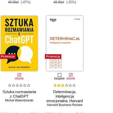
49.90zł
(-47%)
49.90zł
(-25%)
Promocja
Promocja
ebook
książka
ebook
Sztuka rozmawiania
Determinacja.
z ChatGPT
Inteligencja
Michał Walendowski
emocjonalna. Harvard
Harvard Business Review
Business Review