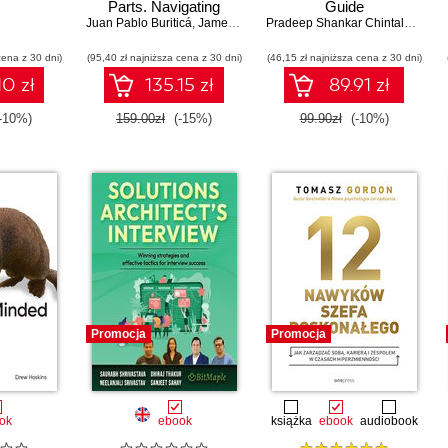
Parts. Navigating
Guide
Juan Pablo Buriticá
Chaos to Build Teams
,
James Turnbull
Pradeep Shankar Chintale
,
Ankur
That Deliver
cena z 30 dni)
(95,40 zł najniższa cena z 30 dni)
(46,15 zł najniższa cena z 30 dni)
10 zł
135.15 zł
89.91 zł
-10%)
159.00zł
(-15%)
99.90zł
(-10%)
Promocja
Promocja
ok
ebook
książka
ebook
audiobook