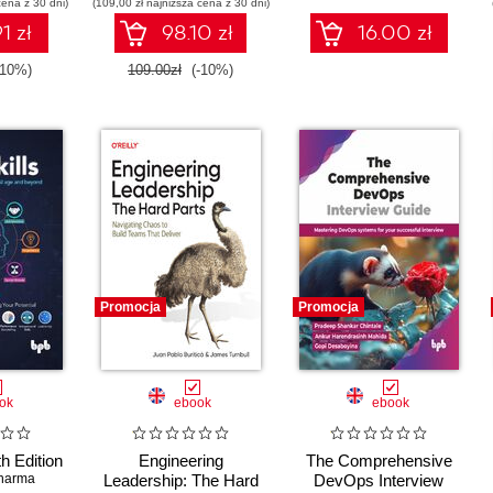
cena z 30 dni)
(109,00 zł najniższa cena z 30 dni)
1 zł
98.10 zł
16.00 zł
-10%)
109.00zł
(-10%)
Promocja
Promocja
ok
ebook
ebook
th Edition
Engineering
The Comprehensive
harma
Leadership: The Hard
DevOps Interview