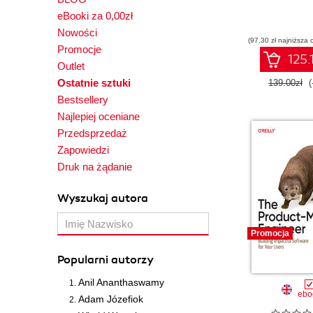
eBooki za 0,00zł
Nowości
(97,30 zł najniższa 
Promocje
125.
Outlet
Ostatnie sztuki
139.00zł
(
Bestsellery
Najlepiej oceniane
Przedsprzedaż
Zapowiedzi
Druk na żądanie
Wyszukaj autora
Promocja
Popularni autorzy
Anil Ananthaswamy
ebo
Adam Józefiok