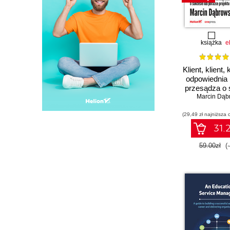
książka
e
Klient, klient, 
odpowiednia
przesądza o 
lub porażce 
Marcin Dąb
(29,49 zł najniższa 
31.2
59.00zł
(