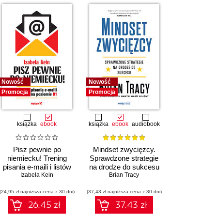
Nowość
Nowość
Promocja
Promocja
książka
ebook
książka
ebook
audiobook
Pisz pewnie po
Mindset zwycięzcy.
niemiecku! Trening
Sprawdzone strategie
pisania e-maili i listów
na drodze do sukcesu
xime Labonne
na poziomie B1
Izabela Kein
,
Andreas Horn
,
Leonid Kuligin
Brian Tracy
(24,95 zł najniższa cena z 30 dni)
(37,43 zł najniższa cena z 30 dni)
26.45 zł
37.43 zł