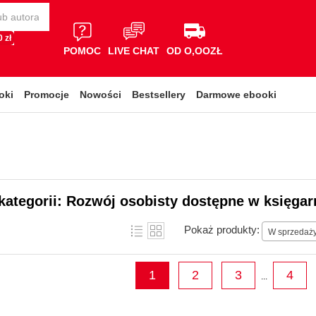
 zł
POMOC
LIVE CHAT
OD O,OOZŁ
oki
Promocje
Nowości
Bestsellery
Darmowe ebooki
kategorii: Rozwój osobisty dostępne w księgar
Pokaż produkty:
W sprzedaż
1
2
3
4
...