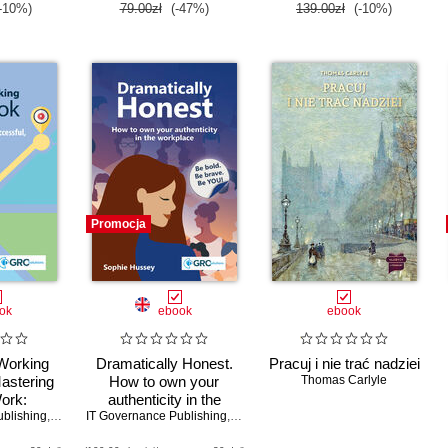
-10%)
79.00zł
(-47%)
139.00zł
(-10%)
Promocja
ok
ebook
ebook
Working
Dramatically Honest.
Pracuj i nie trać nadziei
astering
How to own your
Thomas Carlyle
ork:
authenticity in the
blishing
 Future of
,
Sarah Cook
IT Governance Publishing
workplace
,
Sophie Hussey
Teams