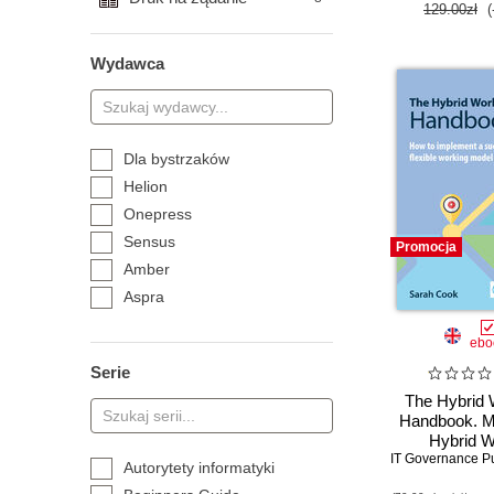
129.00zł
(
Wydawca
Dla bystrzaków
Helion
Onepress
Sensus
Promocja
Amber
Aspra
BPB Publications
ebo
Bartosz Obermüller
Serie
Copernicus Center Press
The Hybrid 
Cztery Głowy
Handbook. M
Difin
Hybrid W
IT Governance Pu
Navigating the
Dom Wydawniczy REBIS
Autorytety informatyki
Flexible 
EDGARD