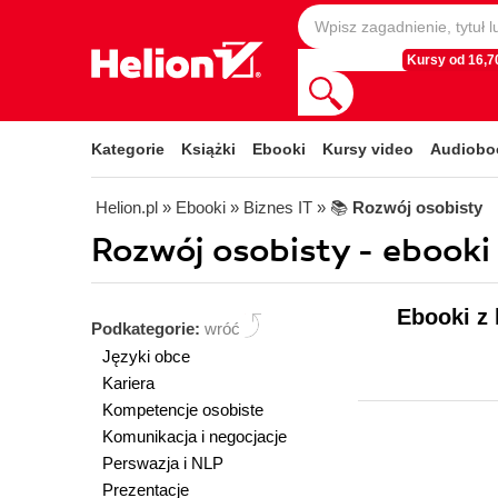
Kursy od 16,70
Kategorie
Książki
Ebooki
Kursy video
Audiobo
Helion.pl
» Ebooki
» Biznes IT
» 📚
Rozwój osobisty
Rozwój osobisty - ebooki
Ebooki z 
Podkategorie:
wróć
Języki obce
Kariera
Kompetencje osobiste
Komunikacja i negocjacje
Perswazja i NLP
Prezentacje