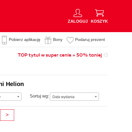
ZALOGUJ
KOSZYK
Pobierz aplikację
Bony
Podaruj prezent
TOP tytuł w super cenie » 50% taniej
ni Helion
Data wydania
Sortuj wg:
y
Data wydania
>