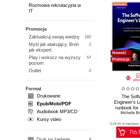
Rozmowa rekrutacyjna w
IT
Promocja
Zaktualizuj swoją wiedzę
182
Myśl jak atakujący. Broń
2
jak ekspert.
Nowość
Play i wskocz na wyższy
57
Promocja
poziom
Outlet
2
ebo
Format
Drukowane
The Soft
Engineer's Li
Epub/Mobi/PDF
runbook for 
Audiobook MP3/CD
reliable syst
Michelle B
resilient 
Kursy video
(129,00 zł najniższa
116.
Druk na żądanie
8