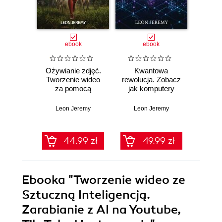
ebook
ebook
Ożywianie zdjęć.
Kwantowa
Suno -
Tworzenie wideo
rewolucja. Zobacz
obsług
za pomocą
jak komputery
jak
sztucznej
kwantowe zmienią
muzykę
inteligencji
świat
na 
Leon Jeremy
Leon Jeremy
Leo
44.99 zł
49.99 zł
Ebooka
"Tworzenie wideo ze
Sztuczną Inteligencją.
Zarabianie z AI na Youtube,