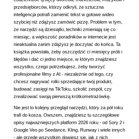
przedsiębiorców, którzy odkryli, że sztuczna
inteligencja potrafi zamienić tekst w gotowe wideo
szybciej niż zdążysz zamówić pizzę. Problem w tym,
że narzędzi są dziesiątki, techniki zmieniają się co
miesiąc, a większość poradników w internecie jest
nieaktualna zanim zdążysz je doczytać do końca. Ta
książka powstała, żeby oszczędzić ci miesięcy prób i
błędów i dać ci jedno miejsce, w którym znajdziesz
wszystko, czego potrzebujesz, żeby tworzyć
profesjonalne filmy z AI - niezależnie od tego, czy
chcesz nagrywać rolki sprzedające twój produkt,
budować zasięgi na TikToku, szkolić zespół, czy
zrealizować swoją pierwszą krótkometrażówkę.
Nie jest to kolejny przegląd narzędzi, który za pół roku
trafi do kosza. Owszem, znajdziesz tu szczegółowe
opisy najważniejszych platform 2026 roku - od Sory 2 i
Google Veo po Seedance, Kling, Runway i wiele innych
- ale przede wszystkim dowiesz się, jak z nich