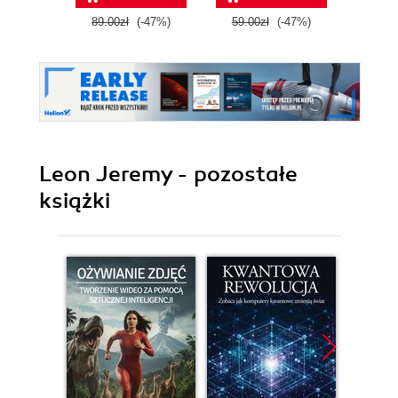
Wydanie II
89.00zł
(-47%)
59.00zł
(-47%)
79.0
zaktualizowane i
rozszerzone
Leon Jeremy - pozostałe
książki