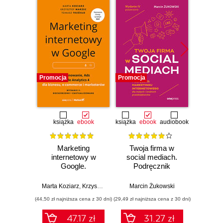
Promocja
Promocja
Promocj
książka
ebook
książka
ebook
audiobook
książka
e
Marketing
Twoja firma w
UX wr
internetowy w
social mediach.
j
Google.
Podręcznik
pr
Pozycjonowanie,
marketingu
cy
Ads & Google
internetowego dla
Marta Koziarz
,
Krzysztof Marzec
,
Marcin Żukowski
Tomasz Trzósło
Wojciec
Analytics 4 dla
małych i średnich
(44,50 zł najniższa cena z 30 dni)
(29,49 zł najniższa cena z 30 dni)
(39,50 zł naj
biznesu, e-
przedsiębiorstw.
commerce,
Wydanie IV
47.17 zł
31.27 zł
marketerów.
poszerzone