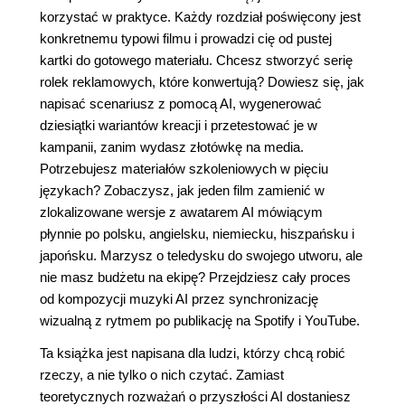
korzystać w praktyce. Każdy rozdział poświęcony jest
konkretnemu typowi filmu i prowadzi cię od pustej
kartki do gotowego materiału. Chcesz stworzyć serię
rolek reklamowych, które konwertują? Dowiesz się, jak
napisać scenariusz z pomocą AI, wygenerować
dziesiątki wariantów kreacji i przetestować je w
kampanii, zanim wydasz złotówkę na media.
Potrzebujesz materiałów szkoleniowych w pięciu
językach? Zobaczysz, jak jeden film zamienić w
zlokalizowane wersje z awatarem AI mówiącym
płynnie po polsku, angielsku, niemiecku, hiszpańsku i
japońsku. Marzysz o teledysku do swojego utworu, ale
nie masz budżetu na ekipę? Przejdziesz cały proces
od kompozycji muzyki AI przez synchronizację
wizualną z rytmem po publikację na Spotify i YouTube.
Ta książka jest napisana dla ludzi, którzy chcą robić
rzeczy, a nie tylko o nich czytać. Zamiast
teoretycznych rozważań o przyszłości AI dostaniesz