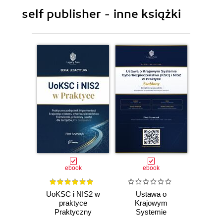
self publisher - inne książki
ebook
ebook
UoKSC i NIS2 w
Ustawa o
praktyce
Krajowym
Praktyczny
Systemie
podręcznik
Cyberbezpieczeństwa