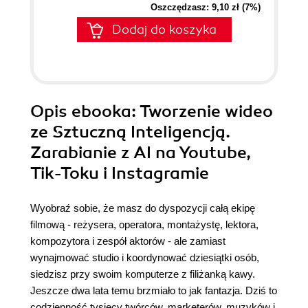
Oszczędzasz: 9,10 zł (7%)
Dodaj do koszyka
Opis
ebooka
: Tworzenie wideo
ze Sztuczną Inteligencją.
Zarabianie z AI na Youtube,
Tik-Toku i Instagramie
Wyobraź sobie, że masz do dyspozycji całą ekipę
filmową - reżysera, operatora, montażystę, lektora,
kompozytora i zespół aktorów - ale zamiast
wynajmować studio i koordynować dziesiątki osób,
siedzisz przy swoim komputerze z filiżanką kawy.
Jeszcze dwa lata temu brzmiało to jak fantazja. Dziś to
codzienność tysięcy twórców, marketerów, muzyków i