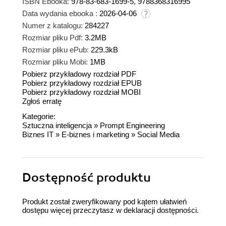
ISBN Ebooka:
978-83-683-1699-5, 9788368316995
Data wydania ebooka :
2026-04-06
Numer z katalogu:
284227
Rozmiar pliku Pdf:
3.2MB
Rozmiar pliku ePub:
229.3kB
Rozmiar pliku Mobi:
1MB
Pobierz przykładowy rozdział PDF
Pobierz przykładowy rozdział EPUB
Pobierz przykładowy rozdział MOBI
Zgłoś erratę
Kategorie:
Sztuczna inteligencja
»
Prompt Engineering
Biznes IT
»
E-biznes i marketing
»
Social Media
Dostępność produktu
Produkt został zweryfikowany pod kątem ułatwień
dostępu więcej przeczytasz w
deklaracji dostępności
.