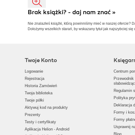
Brak książki? - daj nam znać »
Nie znalazłeś książki, którą powinniśmy mieć w naszej ofercie? 
Dołożymy wszelkich starań, by wskazany tytuł jak najszybciej się 
Twoje Konto
Księgar
Logowanie
Centrum po
Rejestracja
Przewodnik 
słabowidząc
Historia Zamówień
Regulamin s
Twoja biblioteka
Polityka pr
Twoje półki
Deklaracja 
Aktywuj kod na produkty
Formy i kos
Prezenty
Formy płatn
Testy i certyfikaty
Usprawnij 
Aplikacja Helion - Android
Blog