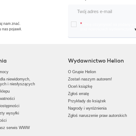
Daj nam znać.
*
Chcę otrzymywać na podany e-ma
u nas pojawił.
oraz nowościach wydawniczych.
nia
Wydawnictwo Helion
mocy
O Grupie Helion
dla niewidomych,
Zostań naszym autorem!
ych i niesłyszących
Oceń książkę
klepu
Zgłoś erratę
ywatności
Przykłady do książek
dostępności
Nagrody i wyróżnienia
zty wysyłki
Zgłoś naruszenie praw autorskich
ości
nasz serwis WWW