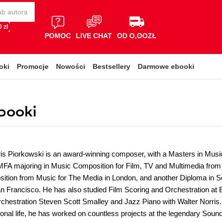
 zł
POMOC
LIVE CHAT
OD O,OOZŁ
oki
Promocje
Nowości
Bestsellery
Darmowe ebooki
ebooki
is Piorkowski is an award-winning composer, with a Masters in Music
 MFA majoring in Music Composition for Film, TV and Multimedia from 
tion from Music for The Media in London, and another Diploma in Sou
n Francisco. He has also studied Film Scoring and Orchestration at B
chestration Steven Scott Smalley and Jazz Piano with Walter Norris.
ional life, he has worked on countless projects at the legendary Soun