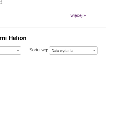
).
więcej »
rni Helion
Data wydania
Sortuj wg:
Data wydania