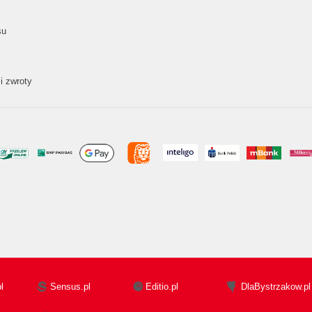
su
i zwroty
l
Sensus.pl
Editio.pl
DlaBystrzakow.pl