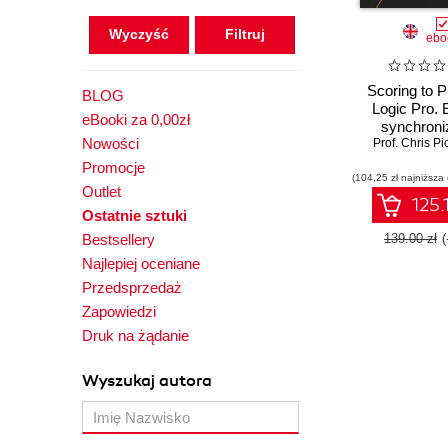
Wyczyść
ebo
Scoring to Pi
BLOG
Logic Pro. 
eBooki za 0,00zł
synchroni
Nowości
techniques for
Prof. Chris P
and multi
Promocje
(104,25 zł najniższa
composers
Outlet
Apple's flag
125.
Ostatnie sztuki
Bestsellery
139.00 zł
Najlepiej oceniane
Przedsprzedaż
Zapowiedzi
Druk na żądanie
Wyszukaj autora