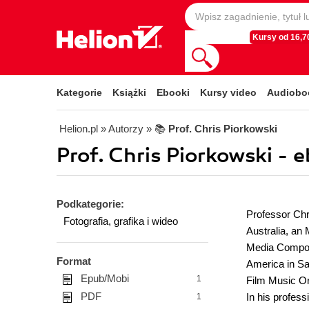
Kursy od 16,70
Kategorie
Książki
Ebooki
Kursy video
Audiobo
Helion.pl
» Autorzy
» 📚
Prof. Chris Piorkowski
Prof. Chris Piorkowski - 
Podkategorie:
Professor Chr
Fotografia, grafika i wideo
Australia, an
Media Composi
Format
America in Sa
Epub/Mobi
1
Film Music Or
PDF
In his profess
1