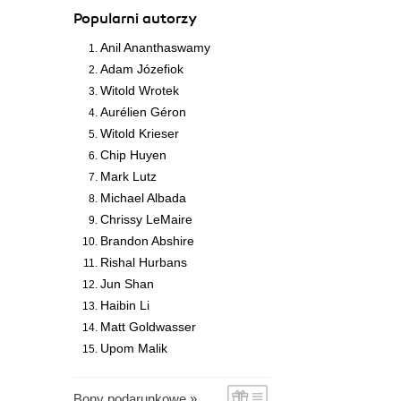
Popularni autorzy
Anil Ananthaswamy
Adam Józefiok
Witold Wrotek
Aurélien Géron
Witold Krieser
Chip Huyen
Mark Lutz
Michael Albada
Chrissy LeMaire
Brandon Abshire
Rishal Hurbans
Jun Shan
Haibin Li
Matt Goldwasser
Upom Malik
Bony podarunkowe »