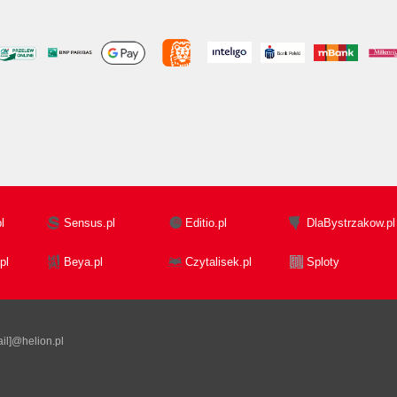
l
Sensus.pl
Editio.pl
DlaBystrzakow.pl
pl
Beya.pl
Czytalisek.pl
Sploty
il]@helion.pl