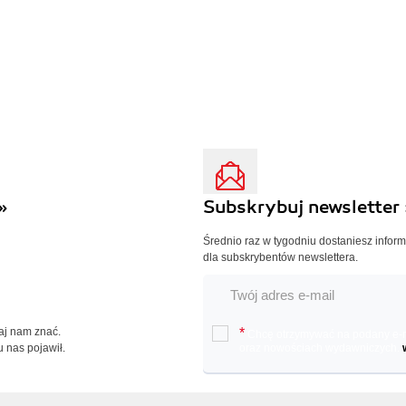
»
Subskrybuj newsletter 
Średnio raz w tygodniu dostaniesz infor
dla subskrybentów newslettera.
Daj nam znać.
*
Chcę otrzymywać na podany e-ma
u nas pojawił.
oraz nowościach wydawniczych.