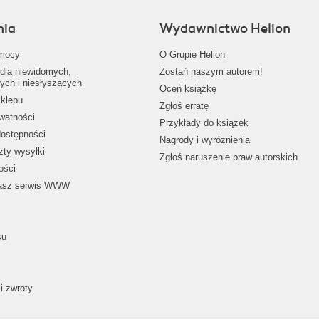
nia
Wydawnictwo Helion
mocy
O Grupie Helion
dla niewidomych,
Zostań naszym autorem!
ych i niesłyszących
Oceń książkę
klepu
Zgłoś erratę
ywatności
Przykłady do książek
dostępności
Nagrody i wyróżnienia
zty wysyłki
Zgłoś naruszenie praw autorskich
ości
nasz serwis WWW
su
i zwroty