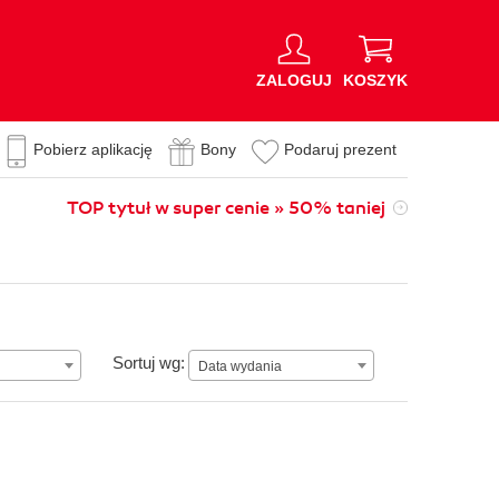
ZALOGUJ
KOSZYK
Pobierz aplikację
Bony
Podaruj prezent
TOP tytuł w super cenie » 50% taniej
Data wydania
Sortuj wg:
Data wydania