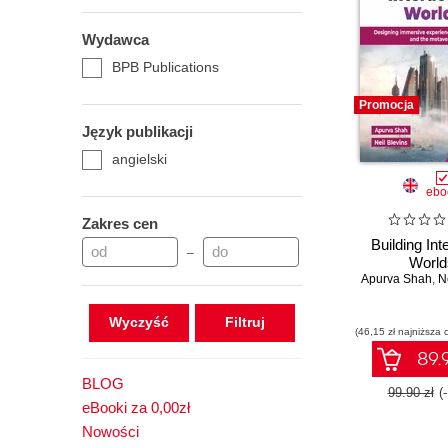
Wydawca
BPB Publications
Promocja
Język publikacji
angielski
ebo
Zakres cen
Building Int
–
World
Apurva Shah
,
N
Wyczyść
(46,15 zł najniższa 
89.9
BLOG
99.90 zł
(
eBooki za 0,00zł
Nowości