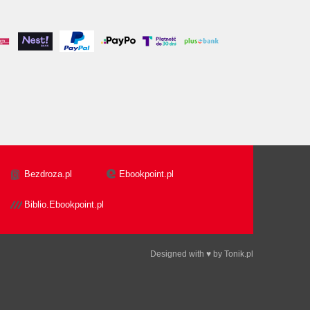
Bezdroza.pl
Ebookpoint.pl
Biblio.Ebookpoint.pl
Designed with ♥ by
Tonik.pl