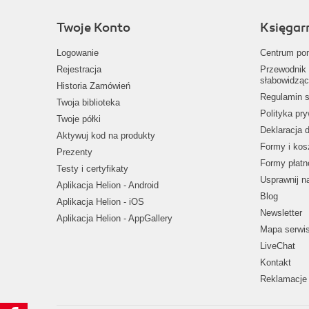
Twoje Konto
Księgar
Logowanie
Centrum po
Rejestracja
Przewodnik 
słabowidząc
Historia Zamówień
Regulamin s
Twoja biblioteka
Polityka pr
Twoje półki
Deklaracja 
Aktywuj kod na produkty
Formy i kos
Prezenty
Formy płatn
Testy i certyfikaty
Usprawnij 
Aplikacja Helion - Android
Blog
Aplikacja Helion - iOS
Newsletter
Aplikacja Helion - AppGallery
Mapa serwi
LiveChat
Kontakt
Reklamacje 