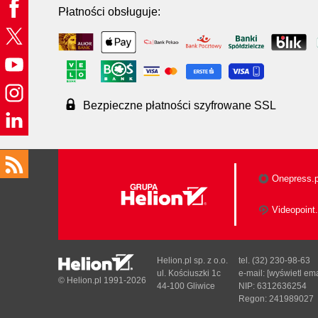
Płatności obsługuje:
Bezpieczne płatności szyfrowane SSL
Onepress.p
Videopoint.
Helion.pl sp. z o.o.
tel. (32) 230-98-63
ul. Kościuszki 1c
e-mail:
[wyświetl ema
© Helion.pl 1991-2026
44-100 Gliwice
NIP: 6312636254
Regon: 241989027