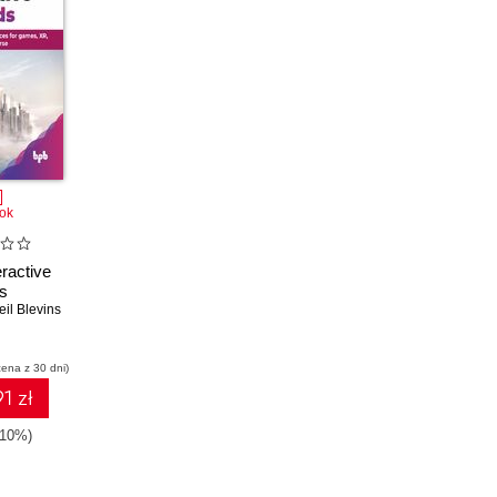
ok
eractive
s
eil Blevins
cena z 30 dni)
1 zł
-10%)