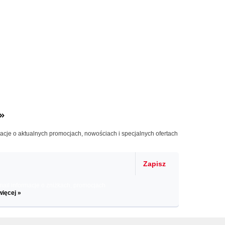
»
macje o aktualnych promocjach, nowościach i specjalnych ofertach
Zapisz
il informacje o zniżkach, promocjach
więcej »