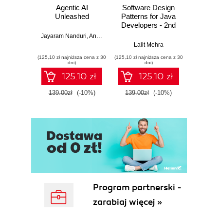
Agentic AI
Software Design
L
Unleashed
Patterns for Java
Gene
Developers - 2nd
Edition
Jayaram Nanduri
,
Anand Oka
Ker
Lalit Mehra
(125,10 zł najniższa cena z 30
(125,10 zł najniższa cena z 30
(125,10 zł 
dni)
dni)
125.10 zł
125.10 zł
139.00zł
(-10%)
139.00zł
(-10%)
139.0
Program partnerski -
zarabiaj więcej »