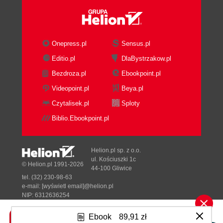
Onepress.pl
Sensus.pl
Editio.pl
DlaBystrzakow.pl
Bezdroza.pl
Ebookpoint.pl
Videopoint.pl
Beya.pl
Czytalisek.pl
Sploty
Biblio.Ebookpoint.pl
Helion.pl sp. z o.o.
ul. Kościuszki 1c
© Helion.pl 1991-2026
44-100 Gliwice
tel. (32) 230-98-63
e-mail:
[wyświetl email]@helion.pl
NIP: 6312636254
Regon: 241989027
Ebook
89,91 zł
Designed with ♥ by
Tonik.pl