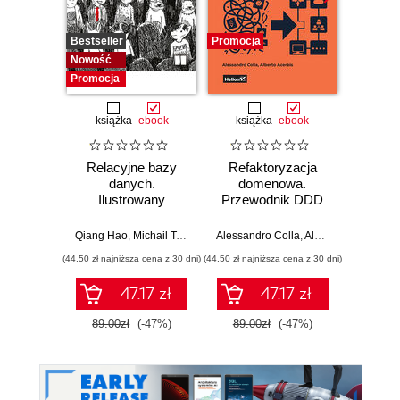
Bestseller
Promocja
Promocj
Nowość
Promocja
książka
ebook
książka
ebook
ksią
Relacyjne bazy
Refaktoryzacja
Wzorce
danych.
domenowa.
w i
Ilustrowany
Przewodnik DDD
d
przewodnik
po przekształcaniu
Spr
architektury
rozwiąz
Qiang Hao
,
Michail Tsikerdekis
Alessandro Colla
,
Alberto Acerbis
Bartos
monolitycznej w
p
(44,50 zł najniższa cena z 30 dni)
(44,50 zł najniższa cena z 30 dni)
(44,50 zł naj
systemy
modularne i
47.17 zł
47.17 zł
mikrousługi
89.00zł
(-47%)
89.00zł
(-47%)
89.0