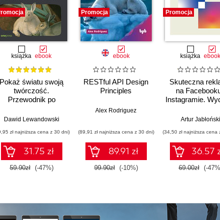
romocja
Promocja
Promocja
książka
ebook
ebook
książka
eboo
Pokaż światu swoją
RESTful API Design
Skuteczna rek
twórczość.
Principles
na Facebooku
Przewodnik po
Instagramie. Wy
budowaniu marki
2
Alex Rodriguez
osobistej w social
Dawid Lewandowski
Artur Jabłońsk
mediach
9,95 zł najniższa cena z 30 dni)
(89,91 zł najniższa cena z 30 dni)
(34,50 zł najniższa cena 
31.75 zł
89.91 zł
36.57 z
59.90zł
(-47%)
99.90zł
(-10%)
69.00zł
(-47%