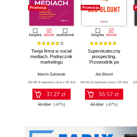
Promocja
Promocja
P
książka
ebook
audiobook
książka
ebook
Twoja firma w social
Superskuteczny
mediach. Podręcznik
prospecting.
marketingu
Przewodnik po
internetowego dla
rozmowach
małych i średnich
handlowych i
Marcin Żukowski
Jeb Blount
przedsiębiorstw.
zarządzaniu lejkiem
(29,49 zł najniższa cena z 30 dni)
(34,50 zł najniższa cena z 30 dni)
(2
Wydanie IV
sprzedażowym za
poszerzone
pomocą social
31.27 zł
36.57 zł
mediów, telefonu i e-
mailingu
59.00zł
(-47%)
69.00zł
(-47%)