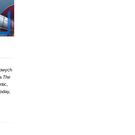
kowych
ka
The
ntic,
oday,