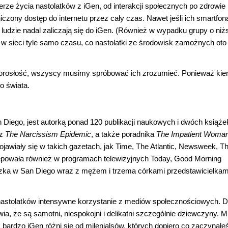
erze życia nastolatków z iGen, od interakcji społecznych po zdrowie
iczony dostęp do internetu przez cały czas. Nawet jeśli ich smartfon
i ludzie nadal zaliczają się do iGen. (Również w wypadku grupy o ni
w sieci tyle samo czasu, co nastolatki ze środowisk zamożnych oto
orosłość, wszyscy musimy spróbować ich zrozumieć. Ponieważ kie
o świata.
Diego, jest autorką ponad 120 publikacji naukowych i dwóch książek
az
The Narcissism Epidemic
, a także poradnika
The Impatient Woma
 pojawiały się w takich gazetach, jak Time, The Atlantic, Newsweek, 
powała również w programach telewizyjnych Today, Good Morning
szka w San Diego wraz z mężem i trzema córkami przedstawicielkam
astolatków intensywne korzystanie z mediów społecznościowych. D
wia, że są samotni, niespokojni i delikatni szczególnie dziewczyny. 
 bardzo iGen różni się od milenialsów, których dopiero co zaczynałe