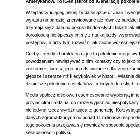
Amerykanów. To iGen (skrót od iGeneracji) pokolenie
W tej fascynującej, pełnej życia książce dr Jean Twenge
wyrasta na bardziej znerwicowane ale również bardziej 
trzymają się z dala od pokus dla dorosłych, takich jak a
dorosłością nie śpieszy im się z nauką jazdy, wyprowad
postępowi, a przy tym rozważni jak żadne wcześniejsze
Cechy i trendy charakteryzujące to pokolenie mogą wyda
powodzeniem nawiązywać z nim kontakty czy to jako ro
zrozumieć, kim są jego przedstawiciele i dlaczego zach
głębsze i szersze niż kiedykolwiek w historii. Właśnie 
dzisiejsze pokolenie nastolatków i młodych dorosłych, 
Media społecznościowe i esemesowanie wypierają inne 
przyjaciółmi i rodziną, co może wyjaśniać niespotykany 
nie jedyna rzecz wyróżniająca tę generację. Korzystaj
danych zgromadzonych od ponad 11 milionów responden
tego pokolenia przejawia się również w sposobie spędz
seksualności i polityki.