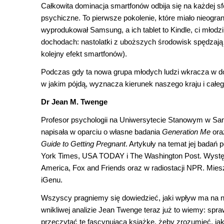
Całkowita dominacja smartfonów odbija się na każdej sf
psychiczne. To pierwsze pokolenie, które miało nieogran
wyprodukował Samsung, a ich tablet to Kindle, ci młodz
dochodach: nastolatki z uboższych środowisk spędzają 
kolejny efekt smartfonów).
Podczas gdy ta nowa grupa młodych ludzi wkracza w d
w jakim pójdą, wyznacza kierunek naszego kraju i całeg
Dr Jean M. Twenge
Profesor psychologii na Uniwersytecie Stanowym w San 
napisała w oparciu o własne badania
Generation Me
or
Guide to Getting Pregnant
. Artykuły na temat jej badań
York Times, USA TODAY i The Washington Post. Wystę
America, Fox and Friends oraz w radiostacji NPR. Mie
iGenu.
Wszyscy pragniemy się dowiedzieć, jaki wpływ ma na n
wnikliwej analizie Jean Twenge teraz już to wiemy: spra
przeczytać tę fascynującą książkę, żeby zrozumieć, jak