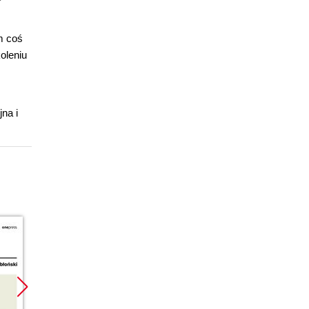
m coś
oleniu
na i