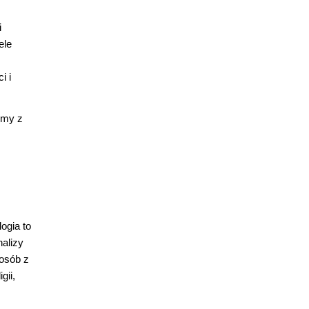
i
ele
i i
emy z
ogia to
alizy
osób z
gii,