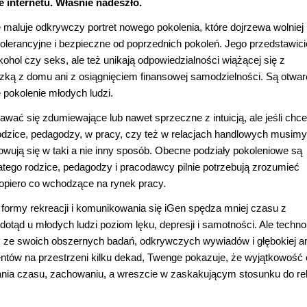
 internetu. Właśnie nadeszło.
 maluje odkrywczy portret nowego pokolenia, które dojrzewa wolniej 
tolerancyjne i bezpieczne od poprzednich pokoleń. Jego przedstawici
lkohol czy seks, ale też unikają odpowiedzialności wiążącej się z
zką z domu ani z osiągnięciem finansowej samodzielności. Są otwarc
 pokolenie młodych ludzi.
wać się zdumiewające lub nawet sprzeczne z intuicją, ale jeśli chc
dzice, pedagodzy, w pracy, czy też w relacjach handlowych musimy
owują się w taki a nie inny sposób. Obecne podziały pokoleniowe są
dlatego rodzice, pedagodzy i pracodawcy pilnie potrzebują zrozumieć
dopiero co wchodzące na rynek pracy.
formy rekreacji i komunikowania się iGen spędza mniej czasu z
dotąd u młodych ludzi poziom lęku, depresji i samotności. Ale technol
ąc ze swoich obszernych badań, odkrywczych wywiadów i głębokiej an
tów na przestrzeni kilku dekad, Twenge pokazuje, że wyjątkowość 
ania czasu, zachowaniu, a wreszcie w zaskakującym stosunku do reli