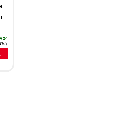
e,
i
h
4 zł
27%)
a