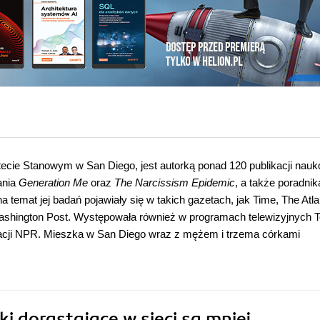
ytecie Stanowym w San Diego, jest autorką ponad 120 publikacji nau
ania
Generation Me
oraz
The Narcissism Epidemic
, a także poradni
na temat jej badań pojawiały się w takich gazetach, jak Time, The Atla
ington Post. Występowała również w programach telewizyjnych T
tacji NPR. Mieszka w San Diego wraz z mężem i trzema córkami
ki dorastające w sieci są mniej