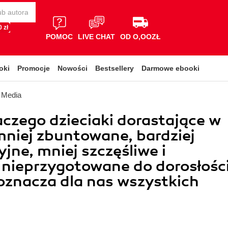
 zł
POMOC
LIVE CHAT
OD O,OOZŁ
oki
Promocje
Nowości
Bestsellery
Darmowe ebooki
l Media
aczego dzieciaki dorastające w
 mniej zbuntowane, bardziej
yjne, mniej szczęśliwe i
 nieprzygotowane do dorosłośc
o oznacza dla nas wszystkich