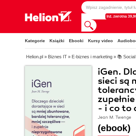
Inż. zwrotna 39,90
Kategorie
Książki
Ebooki
Kursy video
Audiobo
Helion.pl
»
Biznes IT
»
E-biznes i marketing
»
📚 Socia
iGen. Dl
sieci są
toleranc
zupełnie
- i co t
Jean M. Twenge
(ebook)