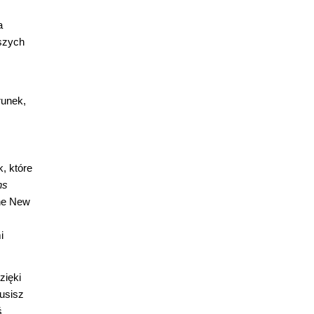
a
ższych
runek,
, które
ns
The New
i
zięki
Musisz
ś