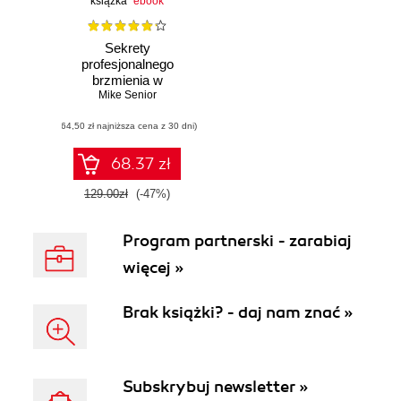
książka
ebook
Sekrety
profesjonalnego
brzmienia w
małym studiu
Mike Senior
(64,50 zł najniższa cena z 30 dni)
68.37 zł
129.00zł
(-47%)
Program partnerski - zarabiaj
więcej »
Brak książki? - daj nam znać »
Subskrybuj newsletter »