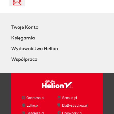
Twoje Konto
Księgarnia
Wydawnictwo Helion
Współpraca
Onepress.pl
Sensus.pl
Editio.pl
DlaBystrzakow.pl
Bezdroza.pl
Ebookpoint.pl