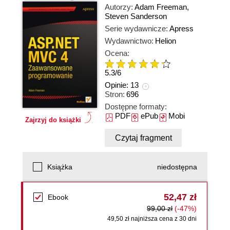
Autorzy:
Adam Freeman
,
Steven Sanderson
Serie wydawnicze:
Apress
Wydawnictwo:
Helion
Ocena:
5.3
/
6
Opinie:
13
Stron:
696
Dostępne formaty:
PDF
ePub
Mobi
Zajrzyj do książki
Czytaj fragment
Książka
niedostępna
52,47 zł
Ebook
99,00 zł
(-47%)
49,50 zł najniższa cena z 30 dni