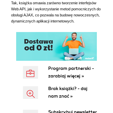
Tak, książka omawia zarówno tworzenie interfejsów
Automatyczne wnioskowanie typów (100)
Web API, jak i wykorzystanie metod pomocniczych do
Użycie typów anonimowych (100)
obsługi AJAX, co pozwala na budowę nowoczesnych,
Wykonywanie zapytań LINQ (102)
dynamicznych aplikacji internetowych.
Opóźnione zapytania LINQ (105)
Użycie metod asynchronicznych (107)
Użycie słów kluczowych async i await (108)
Podsumowanie (109)
Rozdział 5. Praca z silnikiem Razor (111)
Tworzenie projektu (111)
Definiowanie modelu (111)
Definiowanie kontrolera (112)
Program partnerski -
Tworzenie widoku (113)
zarabiaj więcej »
Korzystanie z obiektów modelu (114)
Praca z układami (116)
Brak książki? - daj
Tworzenie układu (116)
nam znać »
Stosowanie układu (118)
Użycie pliku ViewStart (119)
Użycie układów współdzielonych (119)
Subskrybuj newsletter