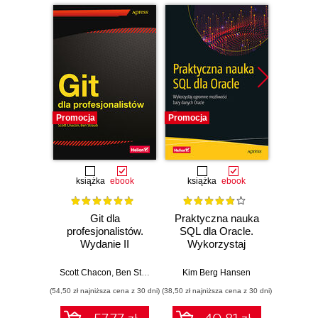
Promocja
Promocja
Promocj
książka
ebook
książka
ebook
ksią
Git dla
Praktyczna nauka
Git 
profesjonalistów.
SQL dla Oracle.
Kontr
Wydanie II
Wykorzystaj
zar
ogromne
projekt
możliwości bazy
pracy
Scott Chacon
,
Ben Straub
Kim Berg Hansen
Mari
danych Oracle
(54,50 zł najniższa cena z 30 dni)
(38,50 zł najniższa cena z 30 dni)
(34,50 zł naj