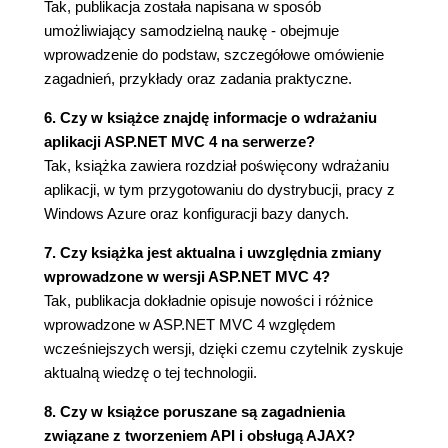
Tak, publikacja została napisana w sposób
Przykład specyficzny dla MVC (75)
umożliwiający samodzielną naukę - obejmuje
Użycie kontenera wstrzykiwania zależności
wprowadzenie do podstaw, szczegółowe omówienie
(75)
zagadnień, przykłady oraz zadania praktyczne.
Zaczynamy testy automatyczne (76)
Zadania testów jednostkowych (77)
6. Czy w książce znajdę informacje o wdrażaniu
Zadania testów integracyjnych (84)
aplikacji ASP.NET MVC 4 na serwerze?
Podsumowanie (84)
Tak, książka zawiera rozdział poświęcony wdrażaniu
aplikacji, w tym przygotowaniu do dystrybucji, pracy z
Rozdział 4. Najważniejsze cechy języka (85)
Windows Azure oraz konfiguracji bazy danych.
Utworzenie przykładowego projektu (85)
Użycie automatycznie implementowanych
7. Czy książka jest aktualna i uwzględnia zmiany
właściwości (86)
wprowadzone w wersji ASP.NET MVC 4?
Użycie inicjalizatorów obiektów i kolekcji (89)
Tak, publikacja dokładnie opisuje nowości i różnice
Użycie metod rozszerzających (91)
wprowadzone w ASP.NET MVC 4 względem
Stosowanie metod rozszerzających do
wcześniejszych wersji, dzięki czemu czytelnik zyskuje
interfejsów (93)
aktualną wiedzę o tej technologii.
Tworzenie filtrujących metod rozszerzających
8. Czy w książce poruszane są zagadnienia
(95)
związane z tworzeniem API i obsługą AJAX?
Użycie wyrażeń lambda (97)