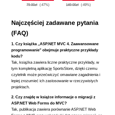
Migracja z Web Forms do MVC (32)
79.00zł
(-47%)
149.00zł
(-49%)
59.9
Porównanie z Ruby on Rails (32)
Porównanie z MonoRail (32)
Co nowego w ASP.NET MVC 4? (33)
Najczęściej zadawane pytania
Podsumowanie (33)
(FAQ)
Rozdział 2. Pierwsza aplikacja MVC (35)
Przygotowanie stacji roboczej (35)
1. Czy książka ,,ASP.NET MVC 4. Zaawansowane
Tworzenie nowego projektu ASP.NET MVC (36)
programowanie" obejmuje praktyczne przykłady
Dodawanie pierwszego kontrolera (38)
kodu?
Przedstawiamy ścieżki (40)
Tak, książka zawiera liczne praktyczne przykłady, w
Generowanie stron WWW (41)
tym kompletną aplikację SportsStore, dzięki czemu
Tworzenie i generowanie widoku (41)
czytelnik może przećwiczyć omawiane zagadnienia i
Dynamiczne dodawanie treści (43)
lepiej zrozumieć ich zastosowanie w rzeczywistych
Tworzenie prostej aplikacji wprowadzania danych
projektach.
(45)
Przygotowanie sceny (45)
2. Czy znajdę w książce informacje o migracji z
Projektowanie modelu danych (46)
ASP.NET Web Forms do MVC?
Łączenie metod akcji (47)
Tak, publikacja zawiera porównanie ASP.NET Web
Budowanie formularza (49)