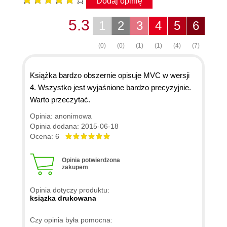
Dodaj opinię
5.3
1
2
3
4
5
6
(0)
(0)
(1)
(1)
(4)
(7)
Książka bardzo obszernie opisuje MVC w wersji
4. Wszystko jest wyjaśnione bardzo precyzyjnie.
Warto przeczytać.
Opinia: anonimowa
Opinia dodana: 2015-06-18
Ocena: 6
Opinia potwierdzona
zakupem
Opinia dotyczy produktu:
ksiązka drukowana
Czy opinia była pomocna: