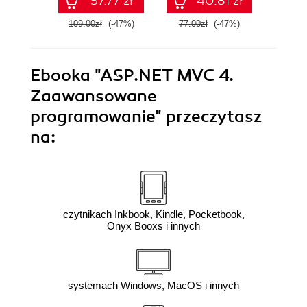
57.77 zł
40.81 zł
109.00zł
(-47%)
77.00zł
(-47%)
69.0
Ebooka
"ASP.NET MVC 4.
Zaawansowane
programowanie"
przeczytasz
na:
czytnikach Inkbook, Kindle, Pocketbook,
Onyx Booxs i innych
systemach Windows, MacOS i innych