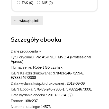
TAK
(
0
)
NIE
(
0
)
więcej opinii
Szczegóły
ebooka
Dane producenta
»
Tytuł oryginału:
Pro ASP.NET MVC 4 (Professional
Apress)
Tłumaczenie:
Robert Górczyński
ISBN Książki drukowanej:
978-83-246-7299-8,
9788324672998
Data wydania książki drukowanej :
2013-09-09
ISBN Ebooka:
978-83-246-7300-1, 9788324673001
Data wydania ebooka :
2013-11-14
Format:
168x237
Numer z katalogu:
14573