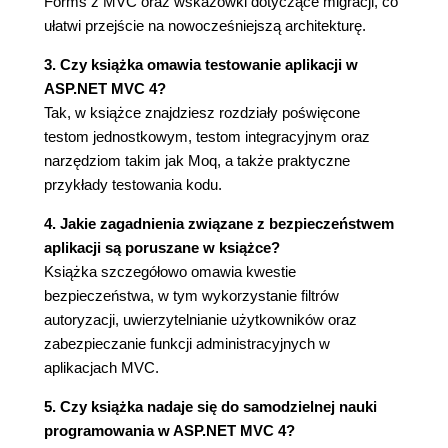
Forms z MVC oraz wskazówki dotyczące migracji, co
Obsługa formularzy (51)
ułatwi przejście na nowocześniejszą architekturę.
Dodanie kontroli poprawności (54)
3. Czy książka omawia testowanie aplikacji w
Kończymy (60)
ASP.NET MVC 4?
Podsumowanie (61)
Tak, w książce znajdziesz rozdziały poświęcone
Rozdział 3. Wzorzec MVC (63)
testom jednostkowym, testom integracyjnym oraz
Historia MVC (63)
narzędziom takim jak Moq, a także praktyczne
Wprowadzenie do wzorca MVC (64)
przykłady testowania kodu.
Budowa modelu domeny (64)
4. Jakie zagadnienia związane z bezpieczeństwem
Implementacja MVC w ASP.NET (65)
aplikacji są poruszane w książce?
Porównanie MVC z innymi wzorcami (65)
Książka szczegółowo omawia kwestie
Przedstawiam wzorzec Smart UI (65)
bezpieczeństwa, w tym wykorzystanie filtrów
Modelowanie domeny (68)
autoryzacji, uwierzytelnianie użytkowników oraz
Przykładowy model domeny (69)
zabezpieczanie funkcji administracyjnych w
Wspólny język (69)
aplikacjach MVC.
Agregaty i uproszczenia (70)
Definiowanie repozytoriów (71)
5. Czy książka nadaje się do samodzielnej nauki
Budowanie luźno połączonych komponentów (73)
programowania w ASP.NET MVC 4?
Wykorzystanie wstrzykiwania zależności (73)