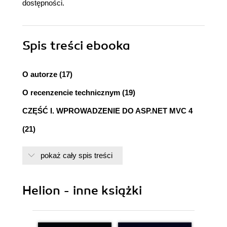
dostępności.
Spis treści
ebooka
O autorze (17)
O recenzencie technicznym (19)
CZĘŚĆ I. WPROWADZENIE DO ASP.NET MVC 4
(21)
Rozdział 1. Zagadnienia ogólne (23)
pokaż cały spis treści
Krótka historia programowania witryn WWW (23)
Tradycyjna technologia ASP.NET Web Forms
(23)
Helion - inne książki
Co poszło nie tak z ASP.NET Web Forms?
(25)
Programowanie witryn WWW - stan obecny (25)