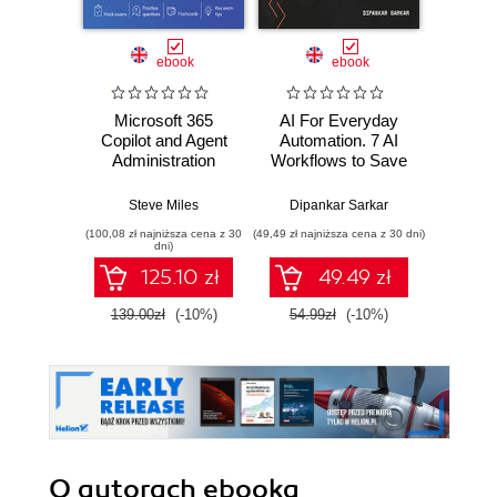
ebook
ebook
Microsoft 365
AI For Everyday
Learni
Copilot and Agent
Automation. 7 AI
Foundr
Administration
Workflows to Save
deploy
Fundamentals.
Hours at Work
AI sol
Build practical
Every Week
Microso
Steve Miles
Dipankar Sarkar
Edu
skills and
AI d
(100,08 zł najniższa cena z 30
(49,49 zł najniższa cena z 30 dni)
(116,10 zł 
confidently prepare
p
dni)
for the Microsoft
125.10 zł
49.49 zł
AB-900 certification
exam
139.00zł
(-10%)
54.99zł
(-10%)
129.0
O autorach
ebooka