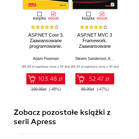
książka
ebook
książka
ebook
ASP.NET Core 3.
ASP.NET MVC 3
Progra
Zaawansowane
Framework.
S
programowanie.
Zaawansowane
Wydanie VIII
programowanie
Adam Fr
Adam Freeman
Steven Sanderson
,
Adam Freeman
(99,50 zł najniższa cena z 30 dni)
(49,50 zł najniższa cena z 30 dni)
(135,15 zł 
103.48 zł
52.47 zł
199.00zł
(-48%)
99.00zł
(-47%)
159.0
Zobacz pozostałe książki z
serii Apress