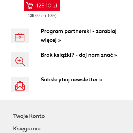
manipulation and
125.10 zł
visualization
139.00 zł
(-10%)
Program partnerski - zarabiaj
więcej »
Brak książki? - daj nam znać »
Subskrybuj newsletter »
Twoje Konto
Księgarnia