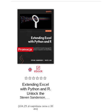
Promocja
ebook
Extending Excel
with Python and R.
Unlock the
Steven Sanderson
potential of
,
David Kun
analytics
(104,25 zł najniższa cena z 30
languages for
dni)
advanced data