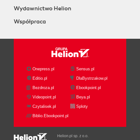
Wydawnictwo Helion
Współpraca
Onepress.pl
Sensus.pl
Editio.pl
DlaBystrzakow.pl
Bezdroza.pl
Ebookpoint.pl
Videopoint.pl
Beya.pl
Czytalisek.pl
Sploty
Biblio.Ebookpoint.pl
Helion.pl sp. z o.o.