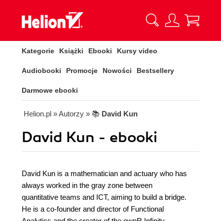
Kategorie
Książki
Ebooki
Kursy video
Audiobooki
Promocje
Nowości
Bestsellery
Darmowe ebooki
Helion.pl
» Autorzy
» 📚
David Kun
David Kun - ebooki
David Kun is a mathematician and actuary who has
always worked in the gray zone between
quantitative teams and ICT, aiming to build a bridge.
He is a co-founder and director of Functional
Analytics and the creator of the ownR Infinity