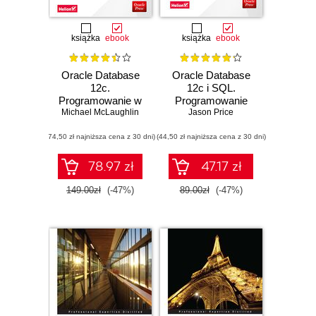
książka
ebook
książka
ebook
Oracle Database
Oracle Database
12c.
12c i SQL.
Programowanie w
Programowanie
Michael McLaughlin
języku PL/SQL
Jason Price
(74,50 zł najniższa cena z 30 dni)
(44,50 zł najniższa cena z 30 dni)
78.97 zł
47.17 zł
149.00zł
(-47%)
89.00zł
(-47%)