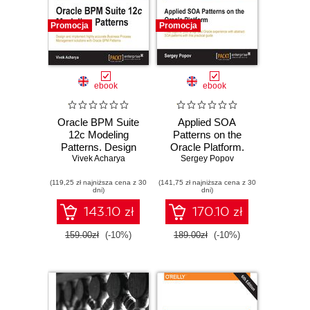
Promocja
Promocja
ebook
ebook
Oracle BPM Suite
Applied SOA
12c Modeling
Patterns on the
Patterns. Design
Oracle Platform.
and implement
Vivek Acharya
Fuse together your
Sergey Popov
highly accurate
pragmatic Oracle
(119,25 zł najniższa cena z 30
Business Process
(141,75 zł najniższa cena z 30
experience with
dni)
dni)
Management
abstract SOA
solutions with
patterns with this
143.10 zł
170.10 zł
Oracle BPM
practical guide
Patterns
159.00zł
(-10%)
189.00zł
(-10%)