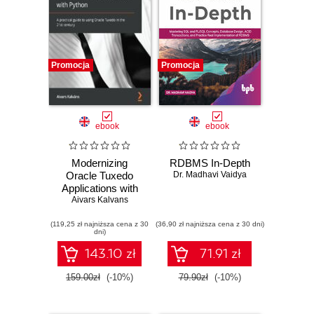
Promocja
Promocja
ebook
ebook
Modernizing
RDBMS In-Depth
Oracle Tuxedo
Dr. Madhavi Vaidya
Applications with
Python. A practical
Aivars Kalvans
guide to using
(119,25 zł najniższa cena z 30
Oracle Tuxedo in
(36,90 zł najniższa cena z 30 dni)
dni)
the 21st century
143.10 zł
71.91 zł
159.00zł
(-10%)
79.90zł
(-10%)