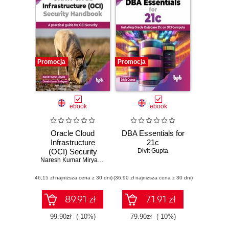
Promocja
Promocja
ebook
ebook
Oracle Cloud
DBA Essentials for
Infrastructure
21c
(OCI) Security
Divit Gupta
Handbook
Naresh Kumar Miryala
,
Dinesh Kumar Budagam
(46,15 zł najniższa cena z 30 dni)
(36,90 zł najniższa cena z 30 dni)
89.91 zł
71.91 zł
99.90zł
(-10%)
79.90zł
(-10%)