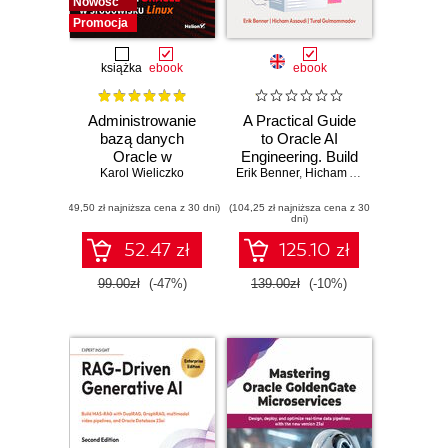
Nowość
Promocja
książka
ebook
ebook
Administrowanie
A Practical Guide
bazą danych
to Oracle AI
Oracle w
Engineering. Build
środowisku Linux
Karol Wieliczko
intelligent apps with
Erik Benner
,
Hicham Assoudi
,
Tural G
machine learning
(49,50 zł najniższa cena z 30 dni)
(104,25 zł najniższa cena z 30
and AI across
dni)
cloud and on-
premises
52.47 zł
125.10 zł
environments
99.00zł
(-47%)
139.00zł
(-10%)