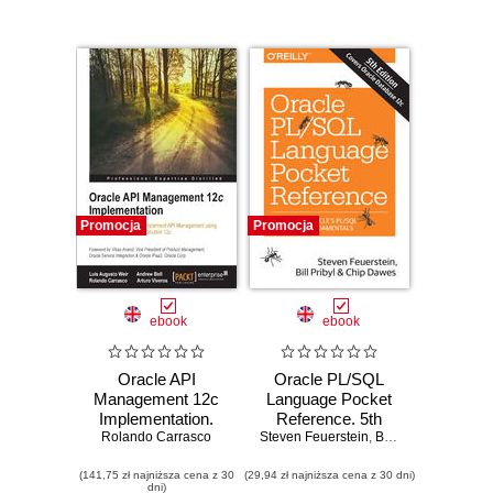
Promocja
Promocja
ebook
ebook
Oracle API
Oracle PL/SQL
Management 12c
Language Pocket
Implementation.
Reference. 5th
Rolando Carrasco
Learn how to
Steven Feuerstein
Edition
,
Bill Pribyl
,
Chip Da
successfully
(141,75 zł najniższa cena z 30
implement API
(29,94 zł najniższa cena z 30 dni)
dni)