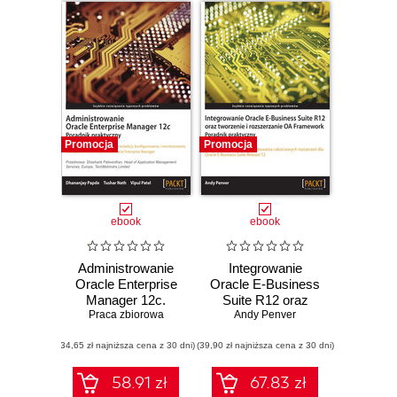
Promocja
Promocja
ebook
ebook
Administrowanie
Integrowanie
Oracle Enterprise
Oracle E-Business
Manager 12c.
Suite R12 oraz
Praca zbiorowa
Poradnik
tworzenie i
Andy Penver
praktyczny
rozszerzanie OA
(34,65 zł najniższa cena z 30 dni)
(39,90 zł najniższa cena z 30 dni)
Framework.
Poradnik
praktyczny.
58.91 zł
67.83 zł
Poradnik