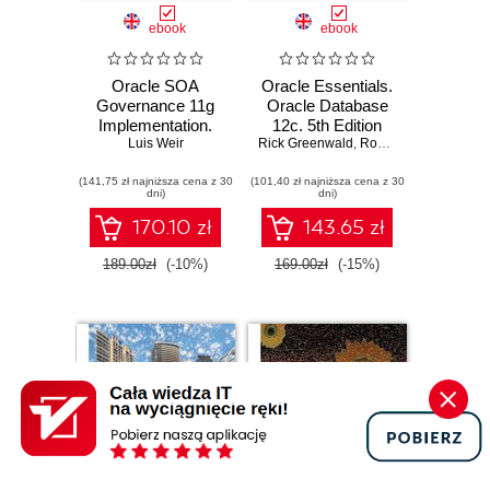
ebook
ebook
Oracle SOA
Oracle Essentials.
Governance 11g
Oracle Database
Implementation.
12c. 5th Edition
Successfully
Luis Weir
Rick Greenwald
,
Robert Stackowiak
,
J
implement SOA
(141,75 zł najniższa cena z 30
governance using
(101,40 zł najniższa cena z 30
dni)
dni)
Oracle SOA
Governance Suite
170.10 zł
143.65 zł
11g with the help of
practical examples
189.00zł
(-10%)
169.00zł
(-15%)
and real-world use
cases with this
book and