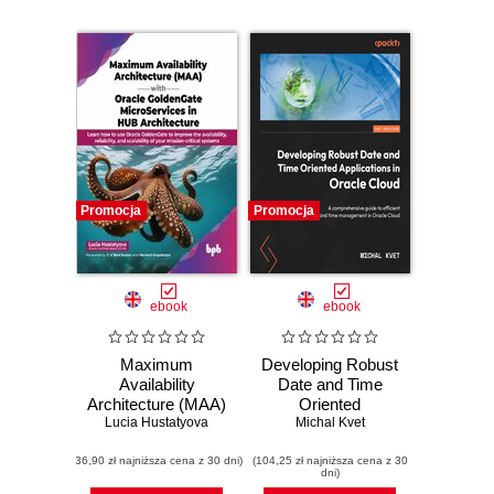
Promocja
Promocja
ebook
ebook
Maximum
Developing Robust
Availability
Date and Time
Architecture (MAA)
Oriented
Lucia Hustatyova
with Oracle
Applications in
Michal Kvet
GoldenGate
Oracle Cloud. A
(36,90 zł najniższa cena z 30 dni)
MicroServices in
(104,25 zł najniższa cena z 30
comprehensive
dni)
HUB Architecture
guide to efficient