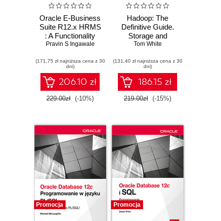
Oracle E-Business
Hadoop: The
Suite R12.x HRMS
Definitive Guide.
: A Functionality
Storage and
Pravin S Ingawale
Guide. Design,
Analysis at Internet
Tom White
implement, and
Scale. 4th Edition
(171,75 zł najniższa cena z 30
build an entire end-
(131,40 zł najniższa cena z 30
dni)
dni)
to-end HR
management
206.10 zł
186.15 zł
infrastructure with
Oracle E-Business
229.00zł
(-10%)
219.00zł
(-15%)
Suite
Promocja
Promocja