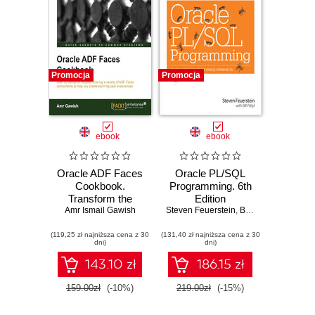
Promocja
Promocja
ebook
ebook
Oracle ADF Faces
Oracle PL/SQL
Cookbook.
Programming. 6th
Transform the
Edition
quality of your user
Amr Ismail Gawish
Steven Feuerstein
,
Bill Pribyl
interfaces and
(119,25 zł najniższa cena z 30
applications with
(131,40 zł najniższa cena z 30
dni)
dni)
this fascinating
cookbook for
143.10 zł
186.15 zł
Oracle ADF Faces.
Over 80 recipes
159.00zł
(-10%)
219.00zł
(-15%)
give you an insight
into virtually every