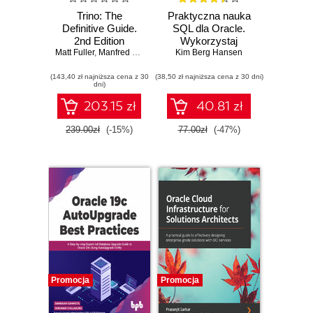
Trino: The
Praktyczna nauka
Definitive Guide.
SQL dla Oracle.
2nd Edition
Wykorzystaj
Matt Fuller
,
Manfred Moser
,
Martin Traverso
Kim Berg Hansen
ogromne
możliwości bazy
(143,40 zł najniższa cena z 30
(38,50 zł najniższa cena z 30 dni)
danych Oracle
dni)
203.15 zł
40.81 zł
239.00zł
(-15%)
77.00zł
(-47%)
Promocja
Promocja