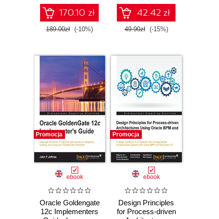
management using
Oracle's API
170.10 zł
42.42 zł
Management
Solution 12c
189.00zł
(-10%)
49.90zł
(-15%)
Promocja
Promocja
ebook
ebook
Oracle Goldengate
Design Principles
12c Implementers
for Process-driven