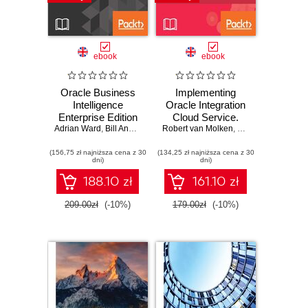
ebook
ebook
Oracle Business
Implementing
Intelligence
Oracle Integration
Enterprise Edition
Cloud Service.
Adrian Ward
12c. Build your
,
Bill Anderson
,
Haroun Khan
Robert van Molken
Click here to enter
,
Philip Wilkins
organization's
text
(156,75 zł najniższa cena z 30
Business
(134,25 zł najniższa cena z 30
dni)
dni)
Intelligence system
- Second Edition
188.10 zł
161.10 zł
209.00zł
(-10%)
179.00zł
(-10%)