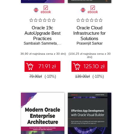
ebook
ebook
Oracle 19c
Oracle Cloud
AutoUpgrade Best
Infrastructure for
Practices
Solutions
Sambaiah Sammeta
,
Sukumar Chillakuru
Prasenjit Sarkar
Architects. A
practical guide to
(36,90 zł najniższa cena z 30 dni)
(104,25 zł najniższa cena z 30
effectively
dni)
designing
enterprise-grade
71.91 zł
125.10 zł
solutions with OCI
services
79.90zł
(-10%)
139.00zł
(-10%)