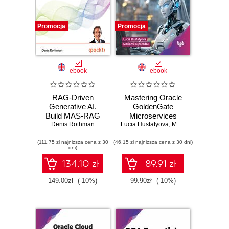
Promocja
Promocja
ebook
ebook
RAG-Driven
Mastering Oracle
Generative AI.
GoldenGate
Build MAS-RAG
Microservices
with DualRAG,
Denis Rothman
Lucia Hustatyova
,
Mariami Kupatadze
GraphRAG,
(111,75 zł najniższa cena z 30
multimodal video
(46,15 zł najniższa cena z 30 dni)
dni)
pipelines, and
Oracle Database
134.10 zł
89.91 zł
23ai - Second
Edition
149.00zł
(-10%)
99.90zł
(-10%)