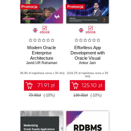
Promocja
Promocja
ebook
ebook
Modern Oracle
Effortless App
Enterprise
Development with
Architecture
Oracle Visual
Javid UR Rahaman
Builder. Boost
Ankur Jain
productivity by
(36,90 zł najniższa cena z 30 dni)
(104,25 zł najniższa cena z 30
building web and
dni)
mobile applications
efficiently using the
71.91 zł
125.10 zł
drag-and-drop
approach
79.90zł
(-10%)
139.00zł
(-10%)