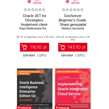
ebook
ebook
Oracle JET for
GeoServer
Developers.
Beginner's Guide.
Implement client-
Share geospatial
side JavaScript
Raja Malleswara Rao Malleswara Rao Pattamsetti
data using Open
Stefano Iacovella
efficiently for
Source standards -
(96,75 zł najniższa cena z 30 dni)
enterprise Oracle
(119,25 zł najniższa cena z 30
Second Edition
dni)
applications
116.10 zł
143.10 zł
129.00zł
(-10%)
159.00zł
(-10%)
Promocja
Promocja