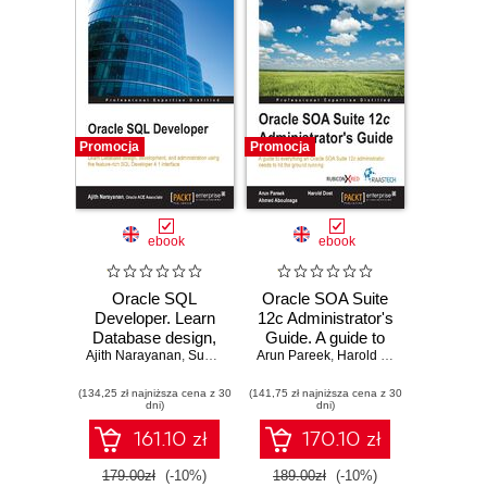
Edition
Promocja
Promocja
ebook
ebook
Oracle SQL
Oracle SOA Suite
Developer. Learn
12c Administrator's
Database design,
Guide. A guide to
Ajith Narayanan
development,and
,
Susan Harper
Arun Pareek
everything an
,
Harold Dost
,
Ahmed Abou
administration
Oracle SOA Suite
(134,25 zł najniższa cena z 30
using the feature-
(141,75 zł najniższa cena z 30
12c administrator
dni)
dni)
rich SQL
needs to hit the
Developer 4.1
ground running
161.10 zł
170.10 zł
interface
179.00zł
(-10%)
189.00zł
(-10%)