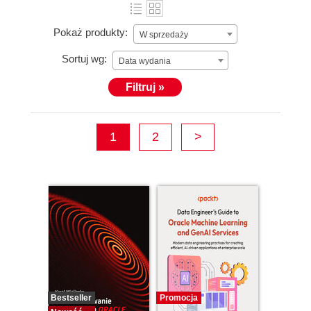
Pokaż produkty:
W sprzedaży
Sortuj wg:
Data wydania
Filtruj »
1
2
>
Bestseller
Promocja