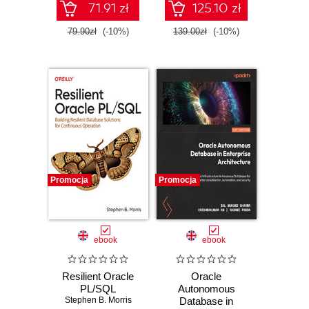
date and time
71.91 zł
125.10 zł
management in
Oracle Cloud
79.90zł
(-10%)
139.00zł
(-10%)
Promocja
Promocja
ebook
ebook
Resilient Oracle
Oracle
PL/SQL
Autonomous
Stephen B. Morris
Database in