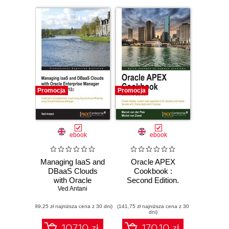
angle of the
framework's
potential
Promocja
Promocja
ebook
ebook
Managing IaaS and
Oracle APEX
DBaaS Clouds
Cookbook :
with Oracle
Second Edition.
Enterprise
Ved Antani
Get straight into
Manager Cloud
developing modern
(89,25 zł najniższa cena z 30 dni)
Control 12c.
(141,75 zł najniższa cena z 30
web applications,
dni)
Setting up a cloud
including mobile,
environment is
using the recipes in
107.10 zł
170.10 zł