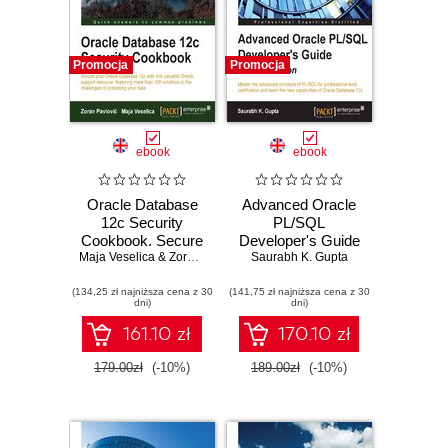
Promocja
Promocja
ebook
ebook
Oracle Database
Advanced Oracle
12c Security
PL/SQL
Cookbook. Secure
Developer's Guide
your Oracle
Maja Veselica & Zoran Pavlovic
(Second Edition).
,
Saurabh K. Gupta
Zoran Pavlovic
,
Maja Veselica
Database 12c with
Master the
(134,25 zł najniższa cena z 30
this valuable
(141,75 zł najniższa cena z 30
advanced
dni)
dni)
Oracle support
concepts of
resource, featuring
PL/SQL for
161.10 zł
170.10 zł
more than 100
professional-level
solutions to the
certification and
179.00zł
(-10%)
189.00zł
(-10%)
challenges of
learn the new
protecting your
capabilities of
data
Oracle Database
12c - Second