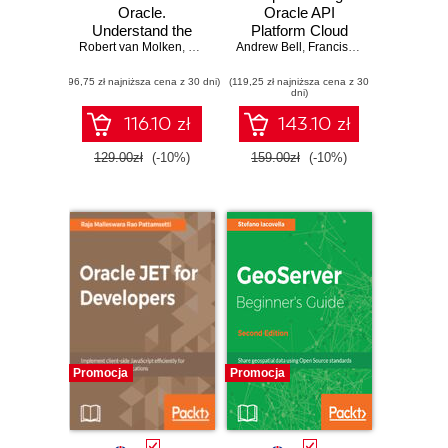
Oracle.
Oracle API
Understand the
Platform Cloud
Robert van Molken
details and
,
Sven Bernhardt
Andrew Bell
Service. Design,
,
Francisco Arturo Viveros
,
Francisco Arturo Viveros
,
implications of the
deploy, and
(96,75 zł najniższa cena z 30 dni)
Blockchain for
(119,25 zł najniższa cena z 30
manage your APIs
dni)
Oracle developers
in Oracle's new
and customers
API Platform
116.10 zł
143.10 zł
129.00zł
(-10%)
159.00zł
(-10%)
Promocja
Promocja