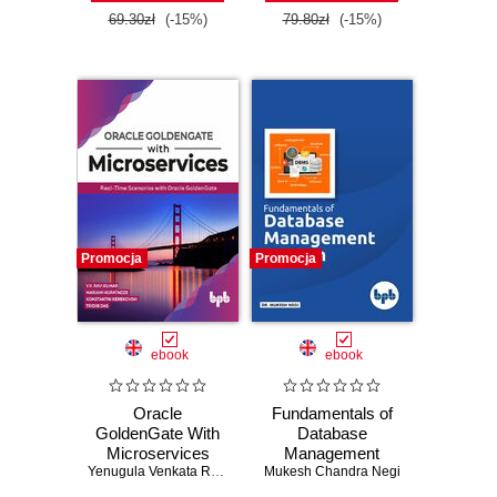
praktyczny
69.30zł
(-15%)
79.80zł
(-15%)
Promocja
Promocja
ebook
ebook
Oracle
Fundamentals of
GoldenGate With
Database
Microservices
Management
Yenugula Venkata Ravi Kumar
Mukesh Chandra Negi
,
Mariami Kupatadze
System
,
Konstantin Ker