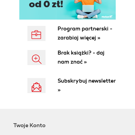
Getting information about the export job
Data Pump import
Remap function
Data Pump import network mode
Program partnerski -
Improving performance with Data Pump
zarabiaj więcej »
Working with the Data Pump API
Data Pump 11g new features
Brak książki? - daj
Compression
nam znać »
Encrypted dump file sets
Enhancements for Data Pump
External Tables
Subskrybuj newsletter
Single partition transportable for
»
Oracle Data Pump
Overwrite dump files
XML Datatypes
Summary
2. SQL*Loader
Twoje Konto
SQL*Loader basics
Preparing the demo environment