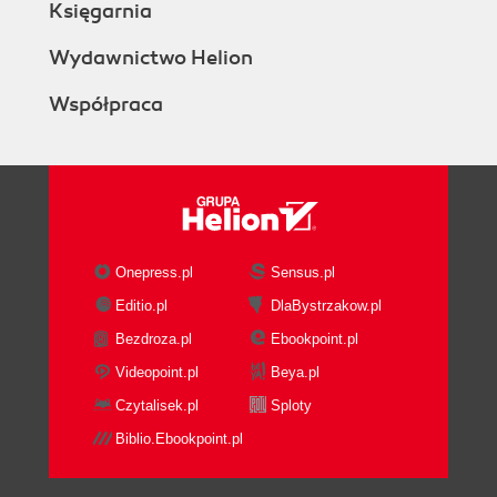
Księgarnia
Our first simple load
The SQL*Loader log file
Wydawnictwo Helion
Fixed record size format load
Współpraca
Variable record size format load
Stream record format load
Specifying a particular character set
Load on the fly
Direct path versus Conventional path
load
Direct path load pros
Onepress.pl
Sensus.pl
Direct path load cons
Editio.pl
DlaBystrzakow.pl
Loading Large Objects (LOBs)
Bezdroza.pl
Ebookpoint.pl
Loading multimedia files
Resumable load
Videopoint.pl
Beya.pl
Parallel load
Czytalisek.pl
Sploty
General performance booster tips
Biblio.Ebookpoint.pl
Summary
3. External Tables