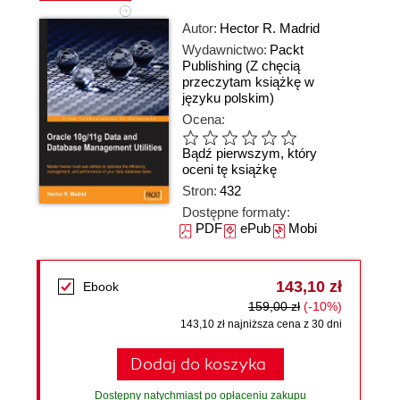
Autor:
Hector R. Madrid
Wydawnictwo:
Packt
Publishing
(Z chęcią
przeczytam książkę w
języku polskim)
Ocena:
Bądź pierwszym, który
oceni tę książkę
Stron:
432
Dostępne formaty:
PDF
ePub
Mobi
143,10 zł
Ebook
159,00 zł
(-10%)
143,10 zł najniższa cena z 30 dni
Dodaj do koszyka
Dostępny natychmiast po opłaceniu zakupu