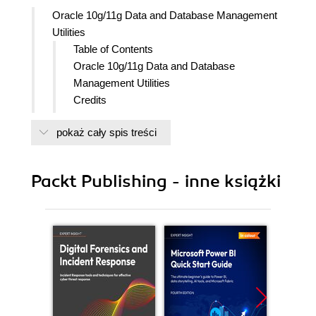
Oracle 10g/11g Data and Database Management
Utilities
Table of Contents
Oracle 10g/11g Data and Database
Management Utilities
Credits
About the Author
pokaż cały spis treści
About the Reviewer
Preface
What this book covers
Packt Publishing - inne książki
What you need for this book
Who this book is for
Conventions
Reader feedback
Customer support
Downloading the example code for
the book
Errata