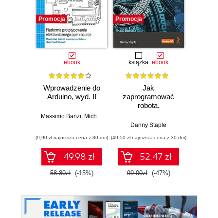
Promocja
Promocja
Promocj
ebook
książka
ebook
ksią
Wprowadzenie do
Jak
Przys
Arduino, wyd. II
zaprogramować
Lean 
robota.
roz
Zastosowanie
techn
Massimo Banzi
,
Michael Shiloh
Raspberry Pi i
Danny Staple
Pythona w
(9,90 zł najniższa cena z 30 dni)
(49,50 zł najniższa cena z 30 dni)
(29,49 zł naj
tworzeniu
autonomicznych
49.98 zł
52.47 zł
robotów. Wydanie
II
58.80zł
(-15%)
99.00zł
(-47%)
59.0