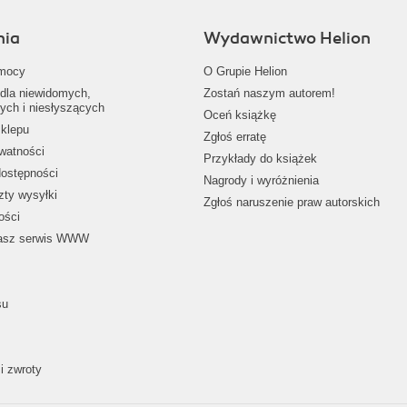
nia
Wydawnictwo Helion
mocy
O Grupie Helion
dla niewidomych,
Zostań naszym autorem!
ych i niesłyszących
Oceń książkę
klepu
Zgłoś erratę
ywatności
Przykłady do książek
dostępności
Nagrody i wyróżnienia
zty wysyłki
Zgłoś naruszenie praw autorskich
ości
nasz serwis WWW
su
i zwroty