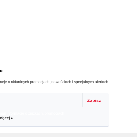
»
macje o aktualnych promocjach, nowościach i specjalnych ofertach
Zapisz
il informacje o zniżkach, promocjach
więcej »