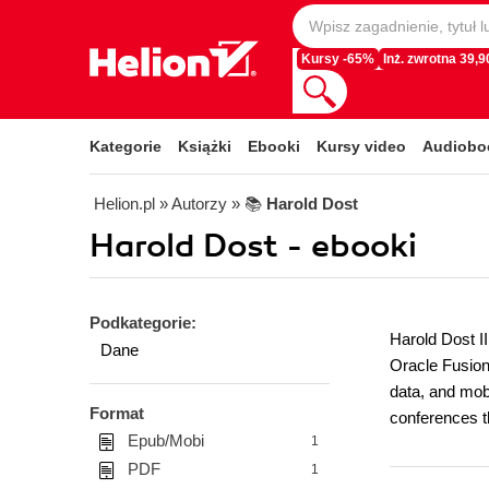
Kursy -65%
Inż. zwrotna 39,90
Kategorie
Książki
Ebooki
Kursy video
Audiobo
Helion.pl
» Autorzy
» 📚
Harold Dost
Harold Dost - ebooki
Podkategorie:
Harold Dost II
Dane
Oracle Fusion
data, and mob
Format
conferences 
Epub/Mobi
1
PDF
1