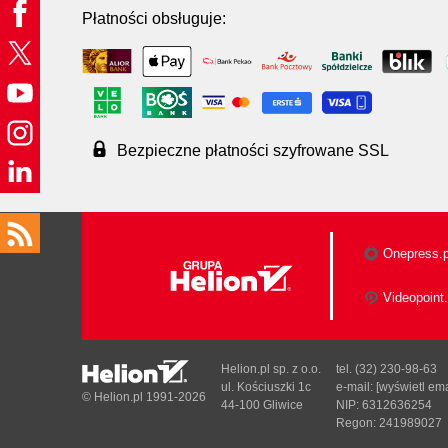
Płatności obsługuje:
Bezpieczne płatności szyfrowane SSL
Onepress.p
Videopoint.
Helion.pl sp. z o.o.
tel. (32) 230-98-63
ul. Kościuszki 1c
e-mail:
[wyświetl ema
© Helion.pl 1991-2026
44-100 Gliwice
NIP: 6312636254
Regon: 241989027