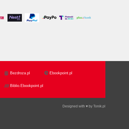
Bezdroza.pl
Ebookpoint.pl
Biblio.Ebookpoint.pl
Designed with ♥ by
Tonik.pl