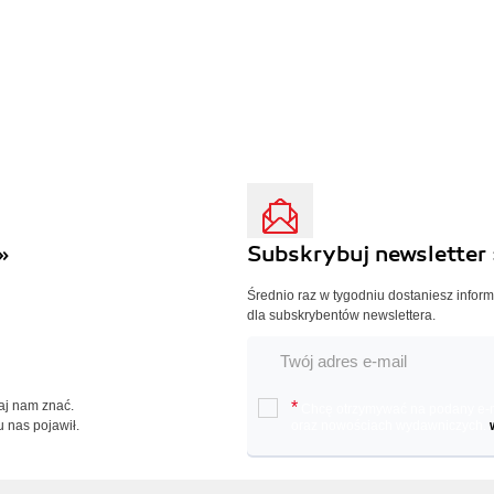
»
Subskrybuj newsletter 
Średnio raz w tygodniu dostaniesz infor
dla subskrybentów newslettera.
Daj nam znać.
*
Chcę otrzymywać na podany e-ma
u nas pojawił.
oraz nowościach wydawniczych.