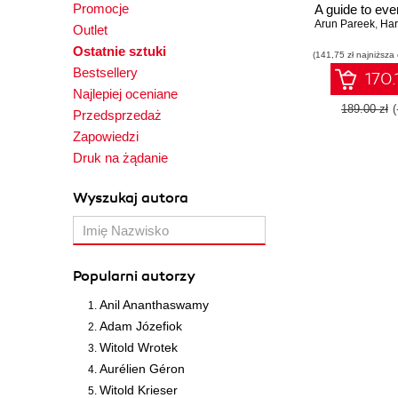
Promocje
A guide to eve
Arun Pareek
Oracle SOA S
,
Har
Outlet
administrator
Ostatnie sztuki
(141,75 zł najniższa
hit the groun
Bestsellery
170.
Najlepiej oceniane
189.00 zł
Przedsprzedaż
Zapowiedzi
Druk na żądanie
Wyszukaj autora
Popularni autorzy
Anil Ananthaswamy
Adam Józefiok
Witold Wrotek
Aurélien Géron
Witold Krieser