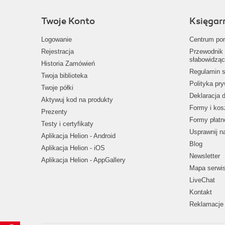
Twoje Konto
Księgar
Logowanie
Centrum po
Rejestracja
Przewodnik 
słabowidząc
Historia Zamówień
Regulamin s
Twoja biblioteka
Polityka pr
Twoje półki
Deklaracja 
Aktywuj kod na produkty
Formy i kos
Prezenty
Formy płatn
Testy i certyfikaty
Usprawnij 
Aplikacja Helion - Android
Blog
Aplikacja Helion - iOS
Newsletter
Aplikacja Helion - AppGallery
Mapa serwi
LiveChat
Kontakt
Reklamacje 