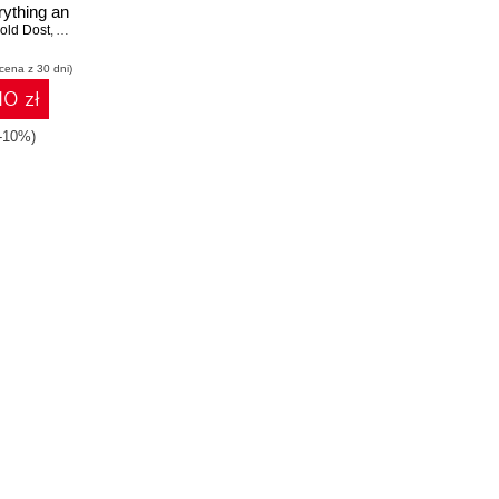
rything an
uite 12c
old Dost
,
Ahmed Aboulnaga
 needs to
 cena z 30 dni)
d running
10 zł
(-10%)