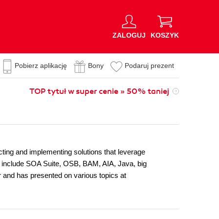
ZALOGUJ
KOSZYK
Pobierz aplikację
Bony
Podaruj prezent
TOP tytuł w super cenie » 50% taniej
cting and implementing solutions that leverage
t include SOA Suite, OSB, BAM, AIA, Java, big
r and has presented on various topics at