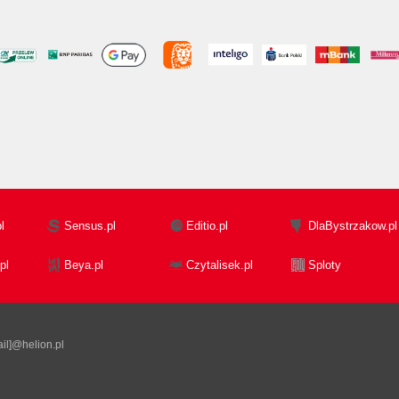
l
Sensus.pl
Editio.pl
DlaBystrzakow.pl
pl
Beya.pl
Czytalisek.pl
Sploty
il]@helion.pl