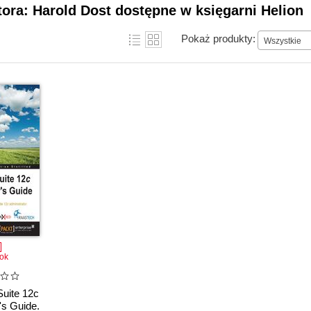
tora: Harold Dost dostępne w księgarni Helion
Pokaż produkty:
Wszystkie
ok
uite 12c
's Guide.