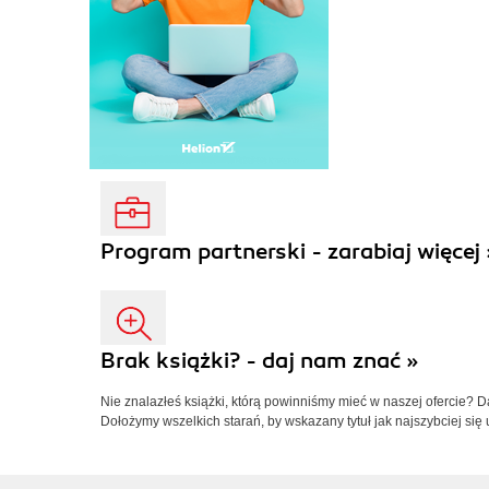
Program partnerski - zarabiaj więcej 
Brak książki? - daj nam znać »
Nie znalazłeś książki, którą powinniśmy mieć w naszej ofercie? 
Dołożymy wszelkich starań, by wskazany tytuł jak najszybciej się 