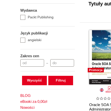
Tytuły au
Wydawca
Packt Publishing
Język publikacji
angielski
Zakres cen
–
Promocja
Wyczyść
ebo
BLOG
eBooki za 0,00zł
Oracle SOA S
Nowości
Administrator