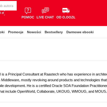
 zł
POMOC
LIVE CHAT
OD O,OOZŁ
oki
Promocje
Nowości
Bestsellery
Darmowe ebooki
I is a Principal Consultant at Raastech who has experience in archite
 Middleware, mostly revolving around products and technologies tha
ile development. He is a certified Oracle SOA Foundation Practitione
that include OpenWorld, Collaborate, UKOUG, WMOUG, and MOUS.