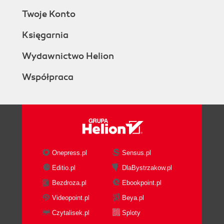
Twoje Konto
Księgarnia
Wydawnictwo Helion
Współpraca
Onepress.pl
Sensus.pl
Editio.pl
DlaBystrzakow.pl
Bezdroza.pl
Ebookpoint.pl
Videopoint.pl
Beya.pl
Czytalisek.pl
Sploty