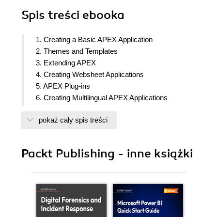
Spis treści
ebooka
1. Creating a Basic APEX Application
2. Themes and Templates
3. Extending APEX
4. Creating Websheet Applications
5. APEX Plug-ins
6. Creating Multilingual APEX Applications
7. APEX APIs
pokaż cały spis treści
8. Using Web Services
9. Publishing from APEX
10. APEX Environment
Packt Publishing - inne książki
11. APEX Administration
12. Team Development
13. HTML5 and CSS3
14. Mobile