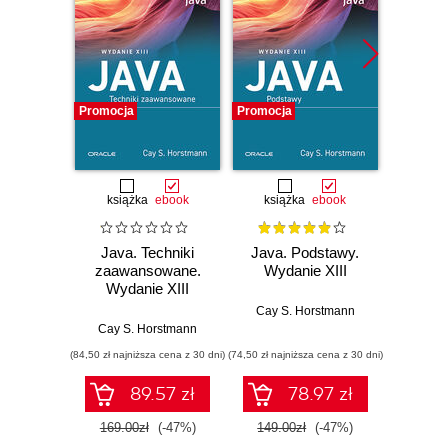
Promocja
Promocja
Promocj
książka
ebook
książka
ebook
ksią
Java. Techniki
Java. Podstawy.
Java.
zaawansowane.
Wydanie XIII
progr
Wydanie XIII
Wyd
Cay S. Horstmann
Cay S. Horstmann
Jos
(84,50 zł najniższa cena z 30 dni)
(74,50 zł najniższa cena z 30 dni)
(49,50 zł naj
89.57 zł
78.97 zł
169.00zł
(-47%)
149.00zł
(-47%)
99.0