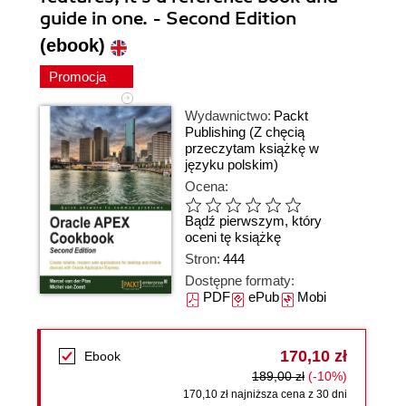
guide in one. - Second Edition
(ebook)
Promocja
Wydawnictwo:
Packt
Publishing
(Z chęcią
przeczytam książkę w
języku polskim)
Ocena:
Bądź pierwszym, który
oceni tę książkę
Stron:
444
Dostępne formaty:
PDF
ePub
Mobi
170,10 zł
Ebook
189,00 zł
(-10%)
170,10 zł najniższa cena z 30 dni